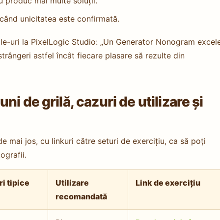
u produc mai multe soluții.
ă când unicitatea este confirmată.
le-uri la PixelLogic Studio: „Un Generator Nonogram excel
trângeri astfel încât fiecare plasare să rezulte din
i de grilă, cazuri de utilizare și
e mai jos, cu linkuri către seturi de exercițiu, ca să poți
ografii.
i tipice
Utilizare
Link de exercițiu
recomandată