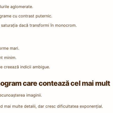
lurile aglomerate.
ograme cu contrast puternic.
du saturația dacă transformi în monocrom.
orme mari.
nt minim.
re creează indicii ambigue.
nogram care contează cel mai mult
recunoașterea imaginii.
nd mai multe detalii, dar cresc dificultatea exponențial.