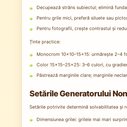
Decupează strâns subiectul; elimină funda
Pentru grile mici, preferă siluete sau pict
Pentru fotografii, crește contrastul și re
Ținte practice:
Monocrom 10×10–15×15: urmărește 2–4 f
Color 15×15–25×25: 3–6 culori, cu gradie
Păstrează marginile clare; marginile necla
Setările Generatorului No
Setările potrivite determină solvabilitatea și 
Dimensiunea grilei: grilele mai mari surpri