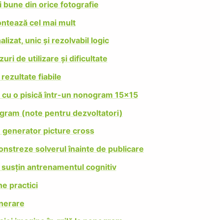
i bune din orice fotografie
ntează cel mai mult
zat, unic și rezolvabil logic
ri de utilizare și dificultate
ezultate fiabile
e cu o pisică într-un nonogram 15×15
gram (note pentru dezvoltatori)
 generator picture cross
monstreze solverul înainte de publicare
susțin antrenamentul cognitiv
ne practici
nerare