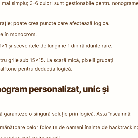
 mai simplu; 3–6 culori sunt gestionabile pentru nonogram
erație; poate crea puncte care afectează logica.
te în monocrom.
 1×1 și secvențele de lungime 1 din rândurile rare.
ru grile sub 15×15. La scară mică, pixelii grupați
halftone pentru deducția logică.
ogram personalizat, unic și
 garanteze o singură soluție prin logică. Asta înseamnă:
semănătoare celor folosite de oameni înainte de backtrackin