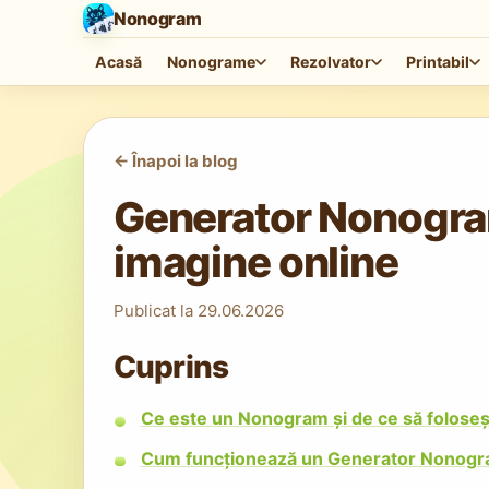
Nonogram
Acasă
Nonograme
Rezolvator
Printabil
<-
Înapoi la blog
Generator Nonogra
imagine online
Publicat la
29.06.2026
Cuprins
Ce este un Nonogram și de ce să folose
Cum funcționează un Generator Nonogra