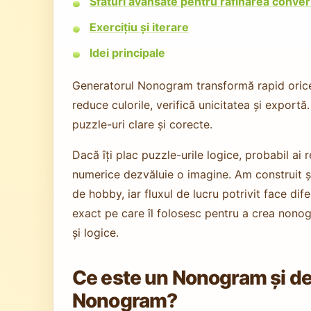
Sfaturi avansate pentru rafinarea conver
Exercițiu și iterare
Idei principale
Generatorul Nonogram transformă rapid orice 
reduce culorile, verifică unicitatea și export
puzzle-uri clare și corecte.
Dacă îți plac puzzle-urile logice, probabil ai
numerice dezvăluie o imagine. Am construit ș
de hobby, iar fluxul de lucru potrivit face dif
exact pe care îl folosesc pentru a crea nonog
și logice.
Ce este un Nonogram și de 
Nonogram?