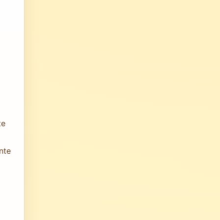
te
nte