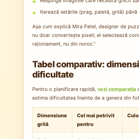
Respinge imaginile care necesită ghicit sa
Iterează setările (prag, paletă, grilă) pân
Așa cum explică Mira Patel, designer de puzz
nu doar convertește pixeli; el selectează cons
raționament, nu din noroc.”
Tabel comparativ: dimensiun
dificultate
Pentru o planificare rapidă,
vezi comparația
d
estima dificultatea înainte de a genera din fot
Dimensiune
Cel mai potrivit
Culor
grilă
pentru