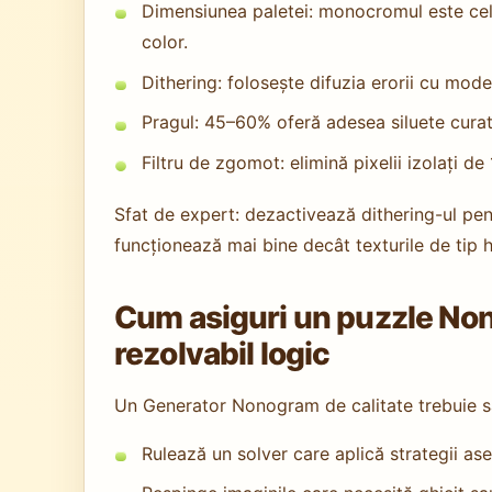
Dimensiunea paletei: monocromul este cel
color.
Dithering: folosește difuzia erorii cu mod
Pragul: 45–60% oferă adesea siluete cura
Filtru de zgomot: elimină pixelii izolați de
Sfat de expert: dezactivează dithering-ul pent
funcționează mai bine decât texturile de tip 
Cum asiguri un puzzle Non
rezolvabil logic
Un Generator Nonogram de calitate trebuie să
Rulează un solver care aplică strategii a