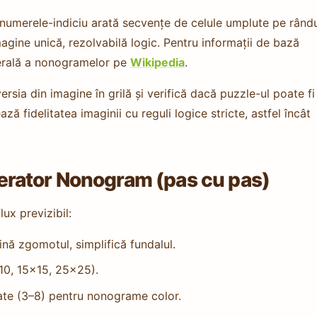
 numerele-indiciu arată secvențe de celule umplute pe rându
agine unică, rezolvabilă logic. Pentru informații de bază
enerală a nonogramelor pe
Wikipedia
.
a din imagine în grilă și verifică dacă puzzle-ul poate fi
ă fidelitatea imaginii cu reguli logice stricte, astfel încât
rator Nonogram (pas cu pas)
x previzibil:
ă zgomotul, simplifică fundalul.
×10, 15×15, 25×25).
ate (3–8) pentru nonograme color.