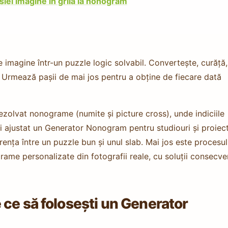
siei imagine în grilă la nonogram
imagine într-un puzzle logic solvabil. Convertește, curăță,
ă. Urmează pașii de mai jos pentru a obține de fiecare dată
 rezolvat nonograme (numite și picture cross), unde indiciile
i ajustat un Generator Nonogram pentru studiouri și proiec
erența între un puzzle bun și unul slab. Mai jos este procesul
rame personalizate din fotografii reale, cu soluții consecve
ce să folosești un Generator