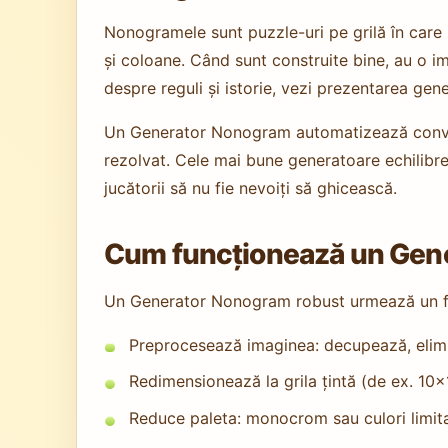
Nonogramele sunt puzzle-uri pe grilă în care
și coloane. Când sunt construite bine, au o im
despre reguli și istorie, vezi prezentarea g
Un Generator Nonogram automatizează conversi
rezolvat. Cele mai bune generatoare echilibreaz
jucătorii să nu fie nevoiți să ghicească.
Cum funcționează un Gene
Un Generator Nonogram robust urmează un flu
Preprocesează imaginea: decupează, elimin
Redimensionează la grila țintă (de ex. 10
Reduce paleta: monocrom sau culori limit