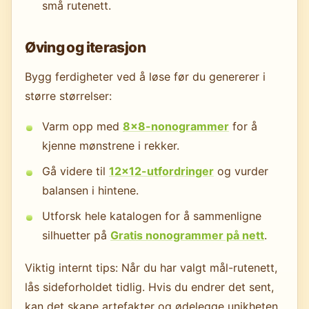
små rutenett.
Øving og iterasjon
Bygg ferdigheter ved å løse før du genererer i
større størrelser:
Varm opp med
8×8-nonogrammer
for å
kjenne mønstrene i rekker.
Gå videre til
12×12-utfordringer
og vurder
balansen i hintene.
Utforsk hele katalogen for å sammenligne
silhuetter på
Gratis nonogrammer på nett
.
Viktig internt tips: Når du har valgt mål-rutenett,
lås sideforholdet tidlig. Hvis du endrer det sent,
kan det skape artefakter og ødelegge unikheten.