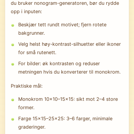
du bruker nonogram-generatoren, bør du rydde
opp i inputen:
Beskjær tett rundt motivet; fjern rotete
bakgrunner.
Velg helst høy-kontrast-silhuetter eller ikoner
for små rutenett.
For bilder: øk kontrasten og reduser
metningen hvis du konverterer til monokrom.
Praktiske mål:
Monokrom 10×10–15×15: sikt mot 2–4 store
former.
Farge 15×15–25×25: 3–6 farger, minimale
graderinger.