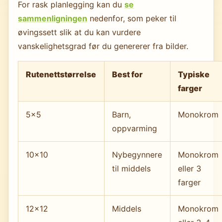
For rask planlegging kan du
se
sammenligningen
nedenfor, som peker til
øvingssett slik at du kan vurdere
vanskelighetsgrad før du genererer fra bilder.
Rutenettstørrelse
Best for
Typiske
farger
5×5
Barn,
Monokrom
oppvarming
10×10
Nybegynnere
Monokrom
til middels
eller 3
farger
12×12
Middels
Monokrom