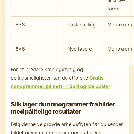
eller 3–4
farger
8×8
Rask spilling
Monokrom
6×6
Nye løsere
Monokrom
For et bredere katalogutvalg og
delingsmuligheter kan du utforske
Gratis
nonogrammer på nett — Spill og løs pusler
.
Slik lager du nonogrammer fra bilder
med pålitelige resultater
Følg denne velprøvde arbeidsflyten før du sender
bildet gjennom nonogram-generatoren: