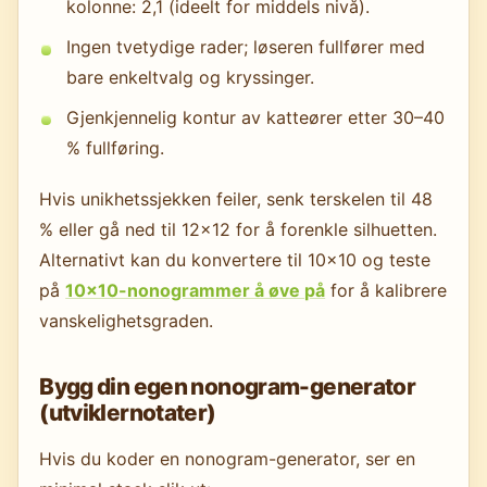
kolonne: 2,1 (ideelt for middels nivå).
Ingen tvetydige rader; løseren fullfører med
bare enkeltvalg og kryssinger.
Gjenkjennelig kontur av katteører etter 30–40
% fullføring.
Hvis unikhetssjekken feiler, senk terskelen til 48
% eller gå ned til 12×12 for å forenkle silhuetten.
Alternativt kan du konvertere til 10×10 og teste
på
10×10-nonogrammer å øve på
for å kalibrere
vanskelighetsgraden.
Bygg din egen nonogram-generator
(utviklernotater)
Hvis du koder en nonogram-generator, ser en