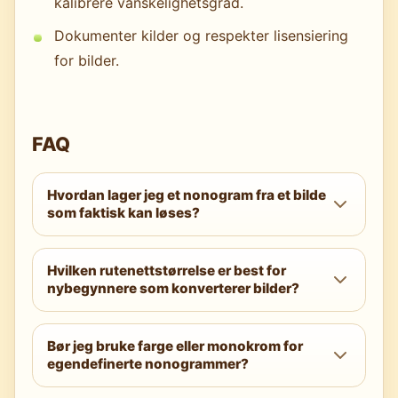
kalibrere vanskelighetsgrad.
Dokumenter kilder og respekter lisensiering
for bilder.
FAQ
Hvordan lager jeg et nonogram fra et bilde
som faktisk kan løses?
Bruk en nonogram-generator som verifiserer
Hvilken rutenettstørrelse er best for
unikhet, hold rutenettet på 10×10–15×15 for
nybegynnere som konverterer bilder?
ikoner, reduser farger, slå av dithering på
små rutenett og kjør logikksjekker.
Start med 10×10 monokrom etter at bildet
Bør jeg bruke farge eller monokrom for
er forenklet. Hvis detaljene forsvinner, gå til
egendefinerte nonogrammer?
12×12 eller velg et motiv med høyere
kontrast.