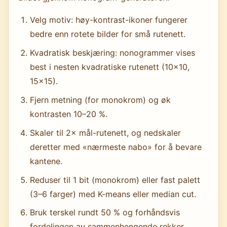
Velg motiv: høy-kontrast-ikoner fungerer
bedre enn rotete bilder for små rutenett.
Kvadratisk beskjæring: nonogrammer vises
best i nesten kvadratiske rutenett (10×10,
15×15).
Fjern metning (for monokrom) og øk
kontrasten 10–20 %.
Skaler til 2× mål-rutenett, og nedskaler
deretter med «nærmeste nabo» for å bevare
kantene.
Reduser til 1 bit (monokrom) eller fast palett
(3–6 farger) med K-means eller median cut.
Bruk terskel rundt 50 % og forhåndsvis
fordelingen av sammenhengende rekker.