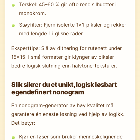
Terskel: 45–60 % gir ofte rene silhuetter i
monokrom.
Støyfilter: Fjern isolerte 1×1-piksler og rekker
med lengde 1 i glisne rader.
Eksperttips: Slå av dithering for rutenett under
15×15. I små formater gir klynger av piksler
bedre logisk slutning enn halvtone-teksturer.
Slik sikrer du et unikt, logisk løsbart
egendefinert nonogram
En nonogram-generator av høy kvalitet må
garantere én eneste løsning ved hjelp av logikk.
Det betyr:
Kjør en løser som bruker menneskelignende