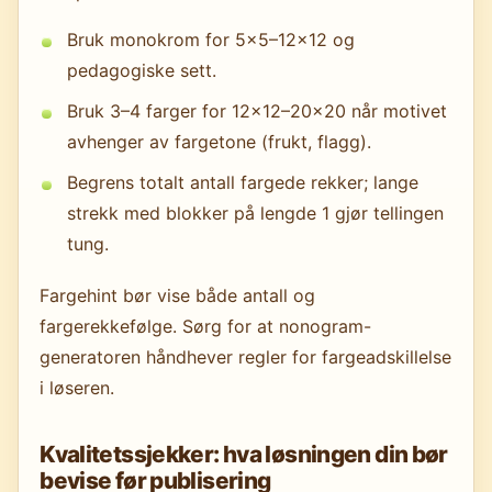
Bruk monokrom for 5×5–12×12 og
pedagogiske sett.
Bruk 3–4 farger for 12×12–20×20 når motivet
avhenger av fargetone (frukt, flagg).
Begrens totalt antall fargede rekker; lange
strekk med blokker på lengde 1 gjør tellingen
tung.
Fargehint bør vise både antall og
fargerekkefølge. Sørg for at nonogram-
generatoren håndhever regler for fargeadskillelse
i løseren.
Kvalitetssjekker: hva løsningen din bør
bevise før publisering