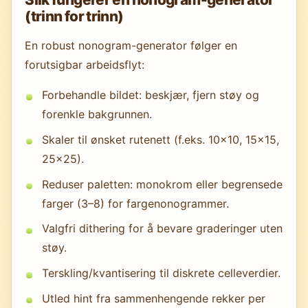
(trinn for trinn)
En robust nonogram-generator følger en
forutsigbar arbeidsflyt:
Forbehandle bildet: beskjær, fjern støy og
forenkle bakgrunnen.
Skaler til ønsket rutenett (f.eks. 10×10, 15×15,
25×25).
Reduser paletten: monokrom eller begrensede
farger (3–8) for fargenonogrammer.
Valgfri dithering for å bevare graderinger uten
støy.
Terskling/kvantisering til diskrete celleverdier.
Utled hint fra sammenhengende rekker per