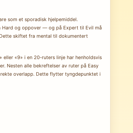
are som et sporadisk hjelpemiddel.
å Hard og oppover — og på Expert til Evil må
tte skiftet fra mental til dokumentert
eller «9» i en 20-ruters linje har henholdsvis
r. Nesten alle bekreftelser av ruter på Easy
rekte overlapp. Dette flytter tyngdepunktet i