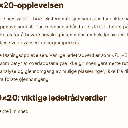
×20-opplevelsen
e bevisst tar i bruk ekstern notasjon som standard, ikke b
oppgave som blir for krevende å håndtere sikkert i hodet p
eres for å bevare nøyaktigheten gjennom hele løsningen. De
kkene ved avansert nonogrampraksis.
e løsningsopplevelsen. Vanlige ledetrådverdier som «7», «8» 
om betyr at overlappsanalyse ikke gir noen garanterte rute
analyse og gjennomgang av mulige plasseringer, ikke fra di
ra første gjennomgang.
0×20: viktige ledetrådverdier
itte i minnet: