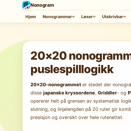
Nonogram
Hjem
Nonogrammer
Løser
Utskrivbar
Laster spillet…
20×20 nonogrammer
puslespilllogikk
20×20-nonogrammet
er stedet der nonogram
disse
japanske kryssordene
,
Griddler
- og
P
opererer helt på grensen av systematisk logik
slutning, og linjelengden på 20 ruter gir ko
presisjon og oversikt over hele rutenettet.