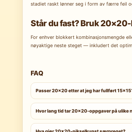
stadiet raskt lønner seg i form av færre feil o
Står du fast? Bruk 20×20-
For enhver blokkert kombinasjonsmengde elle
nøyaktige neste steget — inkludert det opti
FAQ
Passer 20×20 etter at jeg har fullført 15×15
Ja — på Easy og Medium. Løsere som har f
Expert. Teknikken er den samme — håndterin
Hvor lang tid tar 20×20-oppgaver på ulike 
Easy: femten til trettifem minutter. Medium: t
Extreme og Evil: to til fire timer, eller over 
Hva gjør 20×20-pikselkunst særpreget?