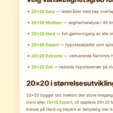
→
20×20 Easy
— ledetråder med høy overlapp 
→
20×20 Medium
— segmentanalyse i 40 linje
→
20×20 Hard
— full gjennomgang av alle mu
→
20×20 Expert
— hypotesekjeder som sprer
→
20×20 Extreme
— vedvarende flertrinns h
→
20×20 Evil
— nestede hypotesetrær på m
20×20 i størrelsesutvikli
20×20 bygger bro mellom den store inngang
Hard
eller
15×15 Expert
, vil oppleve 20×20
kreves på Hard og høyere er betydelig mer ko