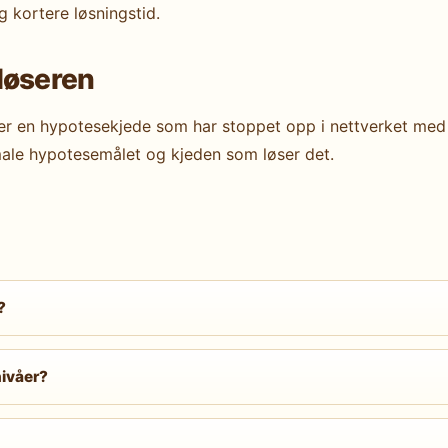
g kortere løsningstid.
løseren
r en hypotesekjede som har stoppet opp i nettverket med 4
male hypotesemålet og kjeden som løser det.
?
ullført
15×15 Hard
, er klare for 20×20 Hard; de som har fu
gen av 40 linjer er den viktigste ekstra utfordringen.
nivåer?
retti til sytti minutter. Hard: seksti til hundreogtjue minutte
flere økter.