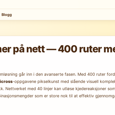
Blogg
 på nett — 400 ruter m
løsning går inn i den avanserte fasen. Med 400 ruter forde
icross
-oppgavene pikselkunst med slående visuell kompleks
k. Nettverket med 40 linjer kan utløse kjedereaksjoner som 
mbinasjonsmengder som er store nok til at effektiv gjennom