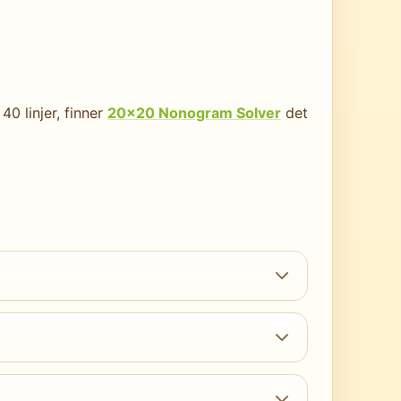
0 linjer, finner
20×20 Nonogram Solver
det
llført
15×15 Expert
, er klare for 20×20
r. Expert: nitti til hundreogåtti minutter.