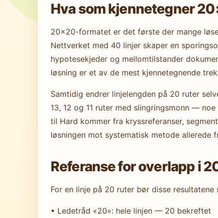
Hva som kjennetegner 20
20×20-formatet er det første der mange løser
Nettverket med 40 linjer skaper en sporings
hypotesekjeder og mellomtilstander dokument
løsning er et av de mest kjennetegnende tre
Samtidig endrer linjelengden på 20 ruter selv
13, 12 og 11 ruter med slingringsmonn — noe s
til Hard kommer fra kryssreferanser, segment
løsningen mot systematisk metode allerede f
Referanse for overlapp i 2
For en linje på 20 ruter bør disse resultatene s
• Ledetråd «20»: hele linjen — 20 bekreftet