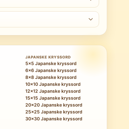
puslespillkunst. Portretter får tydelige
trukturell presisjon som gjør at hver
sporingsoppgave som har stor nytte av
esekjeder. Mange opplever også at det å ta
on skjerper den analytiske presisjonen
JAPANSKE KRYSSORD
5x5 Japanske kryssord
6x6 Japanske kryssord
8x8 Japanske kryssord
10x10 Japanske kryssord
12x12 Japanske kryssord
15x15 Japanske kryssord
20x20 Japanske kryssord
25x25 Japanske kryssord
30x30 Japanske kryssord