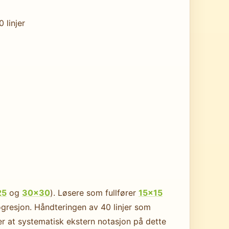
 linjer
25
og
30×30
). Løsere som fullfører
15×15
resjon. Håndteringen av 40 linjer som
r at systematisk ekstern notasjon på dette