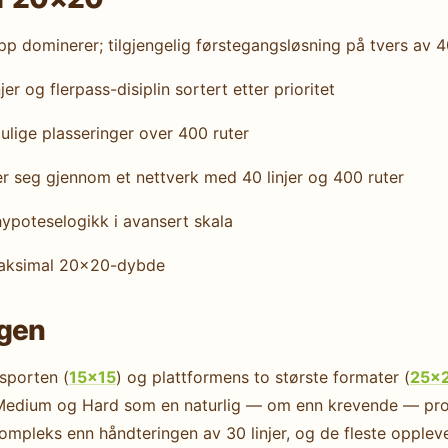
dominerer; tilgjengelig førstegangs­løsning på tvers av 40
r og flerpass-disiplin sortert etter prioritet
lige plasseringer over 400 ruter
 seg gjennom et nettverk med 40 linjer og 400 ruter
ypoteselogikk i avansert skala
aksimal 20×20-dybde
ngen
sporten (
15×15
) og plattformens to største formater (
25×
 Medium og Hard som en naturlig — om enn krevende — prog
mpleks enn håndteringen av 30 linjer, og de fleste oppleve