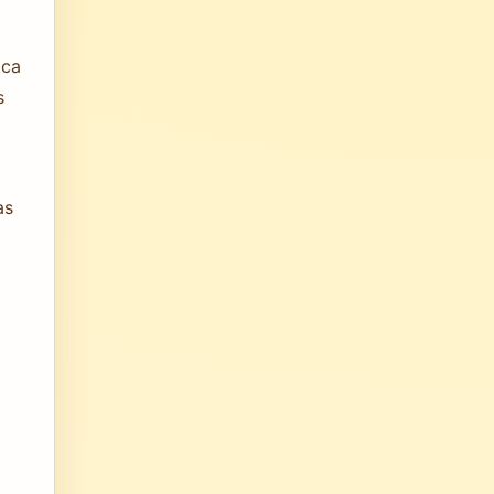
ica
s
as