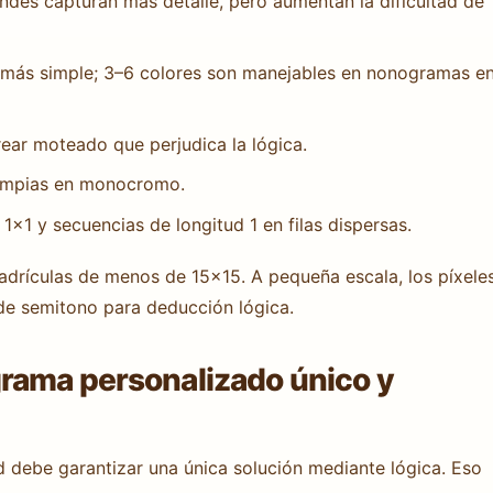
ndes capturan más detalle, pero aumentan la dificultad de
 más simple; 3–6 colores son manejables en nonogramas e
ar moteado que perjudica la lógica.
 limpias en monocromo.
e 1×1 y secuencias de longitud 1 en filas dispersas.
adrículas de menos de 15×15. A pequeña escala, los píxele
de semitono para deducción lógica.
rama personalizado único y
debe garantizar una única solución mediante lógica. Eso