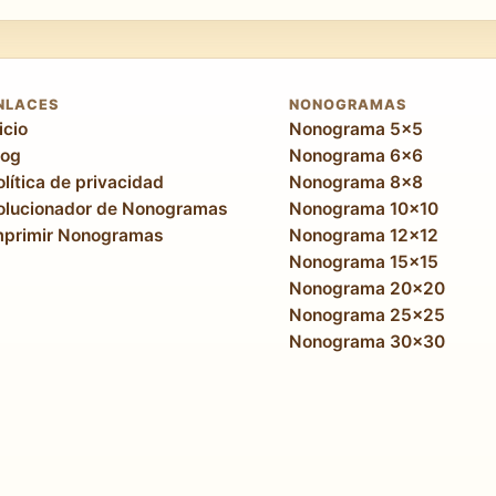
lcanzan una calidad visual en la que la diferencia entre el 
scenas complejas, las composiciones con varios elementos
endo que cada rompecabezas 25×25 completado sea una piez
NLACES
NONOGRAMAS
icio
Nonograma 5x5
log
Nonograma 6x6
olítica de privacidad
Nonograma 8x8
olucionador de Nonogramas
Nonograma 10x10
mprimir Nonogramas
Nonograma 12x12
Nonograma 15x15
Nonograma 20x20
Nonograma 25x25
Nonograma 30x30