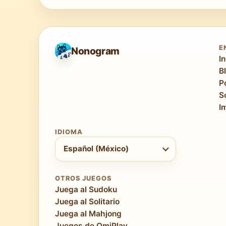
Con 625 celdas, las imágenes de nonograma a
convencional empieza a difuminarse. Las e
vuelven posibles a esta resolución, haci
E
Nonogram
In
B
P
S
I
IDIOMA
Elegir idioma
Español (México)
OTROS JUEGOS
Juega al Sudoku
Juega al Solitario
Juega al Mahjong
Juegos de OmiPlay