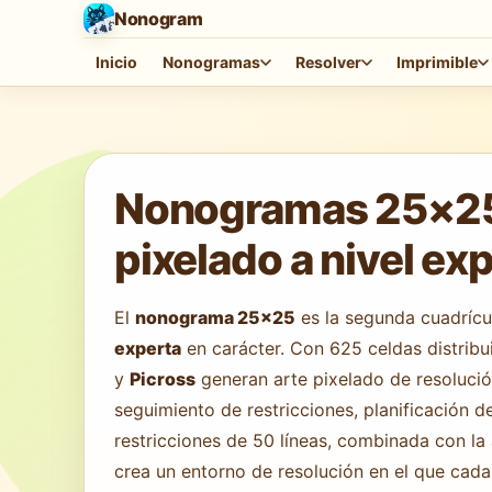
Nonogram
Inicio
Nonogramas
Resolver
Imprimible
Cargando juego…
Nonogramas 25×25 e
pixelado a nivel ex
El
nonograma 25×25
es la segunda cuadrícul
experta
en carácter. Con 625 celdas distribu
y
Picross
generan arte pixelado de resolució
seguimiento de restricciones, planificación d
restricciones de 50 líneas, combinada con la
crea un entorno de resolución en el que cada 