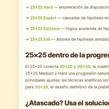
→
25×25 Hard
— enumeración de disposicio
→
25×25 Expert
— cascadas de hipótesis en 
→
25×25 Extreme
— lógica sostenida de hip
→
25×25 Evil
— árboles de hipótesis anidad
25×25 dentro de la progre
El 25×25 conecta
20×20
y
30×30
, la cuad
25×25 Medium y Hard una progresión natural 
principales ajustes; las técnicas analíticas
para
30×30
, el desafío definitivo de la plata
¿Atascado? Usa el soluci