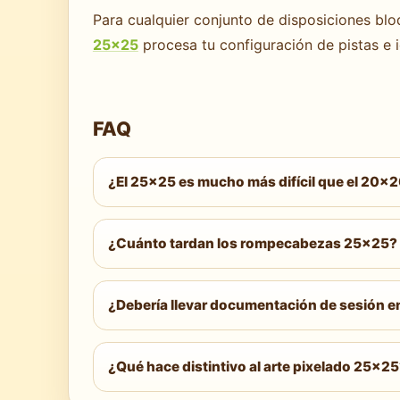
Para cualquier conjunto de disposiciones blo
25×25
procesa tu configuración de pistas e id
FAQ
¿El 25×25 es mucho más difícil que el 20×
Sí, tanto en complejidad total como en dura
crean un entorno de resolución mucho más 
¿Cuánto tardan los rompecabezas 25×25?
80 % más que los 20×20. Las técnicas son l
Easy: de veinticinco a cincuenta minutos.
tres horas. Extreme: de tres a cinco horas.
¿Debería llevar documentación de sesión 
Sí, para Medium y superiores. En 25×25 Har
Documentar el estado de la cuadrícula, lo
¿Qué hace distintivo al arte pixelado 25×2
es un requisito práctico para mantener la c