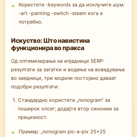
Користете -keywords за да исклучите шум:
-art -painting -switch -steam кога е
потребно.
Искуство: Што навистина
функционира во пракса
Од оптимизирање на илјадници SERP-
резултати за загатки и водење на воведување
во заедници, три модели постојано даваат
подобри резултати:
Стандардно користете „nonogram“ за
поширок опсег; додајте втор синоним за
прецизност.
Пример: „nonogram pic-a-pix 25x25