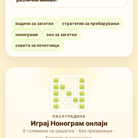
„contradiction“ или „constraint propagation“
за да стигнете до технички водичи и
Често се нарекуваат „colored nonograms“
алатки.
или „multi-color picross“. Додајте ги тие
водичи за загатки
стратегии за пребарување
описи на кој било синоним за прецизни
нонограми
seo за загатки
резултати.
совети за почетници
ПАЗЛ ГРАДИНА
Играј Нонограм онлајн
9 големини на решетка - Без преземање -
Бесплатно засекогаш