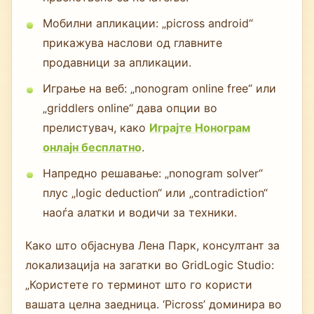
Мобилни апликации: „picross android“
прикажува наслови од главните
продавници за апликации.
Играње на веб: „nonogram online free“ или
„griddlers online“ дава опции во
прелистувач, како
Играјте Нонограм
онлајн бесплатно
.
Напредно решавање: „nonogram solver“
плус „logic deduction“ или „contradiction“
наоѓа алатки и водичи за техники.
Како што објаснува Лена Парк, консултант за
локализација на загатки во GridLogic Studio:
„Користете го терминот што го користи
вашата целна заедница. ‘Picross’ доминира во