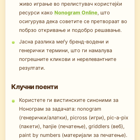
живо играње во прелистувач користејќи
ресурси како
Nonogram Online
, што
осигурува дека советите се претвораат во
побрзо откривање и подобро решавање.
Јасна разлика меѓу бренд-водени и
генерички термини, што ги намалува
погрешните кликови и нерелевантните
резултати.
Клучни поенти
Користете ги вистинските синоними за
Нонограм за задачата: nonogram
(генерички/алатки), picross (игри), pic-a-pix
(пакети), hanjie (печатење), griddlers (веб),
paint by numbers (материјали за печатење).