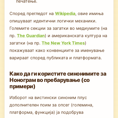
печатење.
Според прегледот на
Wikipedia
, овие имиња
опишуваат идентични логички механики.
Големите секции за загатки во медиумите (на
пр.
The Guardian
) и американската култура на
загатки (на пр.
The New York Times
)
покажуваат како конвенциите за именување
варираат според публиката и платформата.
Како да ги користите синонимите за
Нонограм во пребарување (со
примери)
Изборот на вистински синоним плус
дополнителен поим за опсег (големина,
платформа, функција) ја подобрува