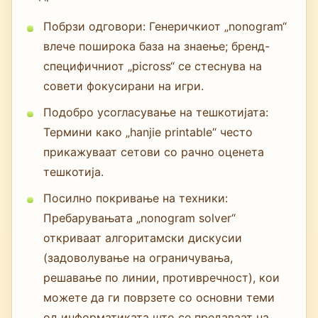
Побрзи одговори: Генеричкиот „nonogram“
влече поширока база на знаење; бренд-
специфичниот „picross“ се стеснува на
совети фокусирани на игри.
Подобро усогласување на тешкотијата:
Термини како „hanjie printable“ често
прикажуваат сетови со рачно оценета
тешкотија.
Посилно покривање на техники:
Пребарувањата „nonogram solver“
откриваат алгоритамски дискусии
(задоволување на ограничувања,
решавање по линии, противречност), кои
можете да ги поврзете со основни теми
од информатиката што се предаваат на