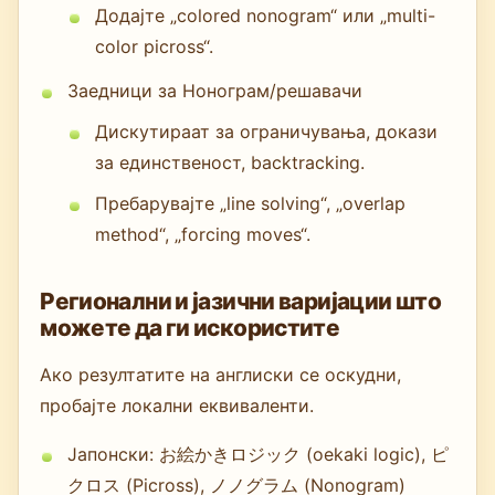
Додајте „colored nonogram“ или „multi-
color picross“.
Заедници за Нонограм/решавачи
Дискутираат за ограничувања, докази
за единственост, backtracking.
Пребарувајте „line solving“, „overlap
method“, „forcing moves“.
Регионални и јазични варијации што
можете да ги искористите
Ако резултатите на англиски се оскудни,
пробајте локални еквиваленти.
Јапонски: お絵かきロジック (oekaki logic), ピ
クロス (Picross), ノノグラム (Nonogram)