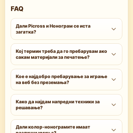
FAQ
Дали Picross и Нонограм се иста
загатка?
Да. Picross е име поврзано со бренд за
Кој термин треба да го пребарувам ако
истата логичка загатка што најчесто се
сакам материјали за печатење?
нарекува Нонограм. Механиката и
методите на решавање се идентични.
Пробајте „paint by numbers logic puzzle
Кое е најдобро пребарување за играње
printable pdf“ или „hanjie printable“.
на веб без преземања?
Додајте големини како 10x10 или 15x15 за
подобри совпаѓања.
Користете „nonogram online free“ или
Како да најдам напредни техники за
„griddlers online“. Портали во прелистувач
решавање?
како Nonogram Online ви овозможуваат
веднаш да играте.
Пребарувајте „nonogram solver“ со
Дали колор-нонограмите имаат
термини како „overlap method“,
различни имиња?