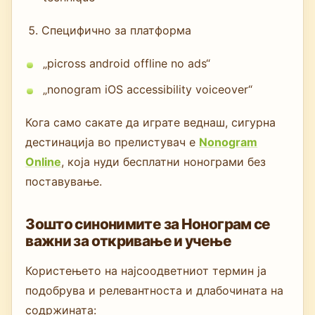
Специфично за платформа
„picross android offline no ads“
„nonogram iOS accessibility voiceover“
Кога само сакате да играте веднаш, сигурна
дестинација во прелистувач е
Nonogram
Online
, која нуди бесплатни нонограми без
поставување.
Зошто синонимите за Нонограм се
важни за откривање и учење
Користењето на најсоодветниот термин ја
подобрува и релевантноста и длабочината на
содржината: