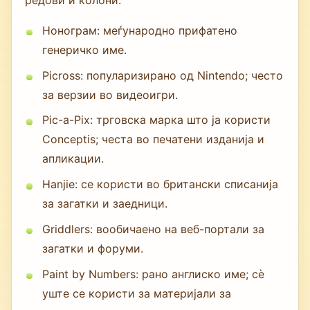
Нонограм: меѓународно прифатено
генеричко име.
Picross: популаризирано од Nintendo; често
за верзии во видеоигри.
Pic-a-Pix: трговска марка што ја користи
Conceptis; честа во печатени изданија и
апликации.
Hanjie: се користи во британски списанија
за загатки и заедници.
Griddlers: вообичаено на веб-портали за
загатки и форуми.
Paint by Numbers: рано англиско име; сè
уште се користи за материјали за