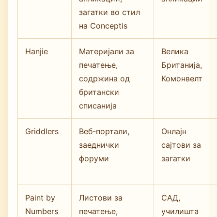
загатки во стил
на Conceptis
Hanjie
Материјали за
Велика
печатење,
Британија,
содржина од
Комонвелт
британски
списанија
Griddlers
Веб-портали,
Онлајн
заеднички
сајтови за
форуми
загатки
Paint by
Листови за
САД,
Numbers
печатење,
училишта