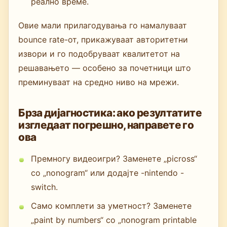
реално време.
Овие мали прилагодувања го намалуваат
bounce rate-от, прикажуваат авторитетни
извори и го подобруваат квалитетот на
решавањето — особено за почетници што
преминуваат на средно ниво на мрежи.
Брза дијагностика: ако резултатите
изгледаат погрешно, направете го
ова
Премногу видеоигри? Заменете „picross“
со „nonogram“ или додајте -nintendo -
switch.
Само комплети за уметност? Заменете
„paint by numbers“ со „nonogram printable