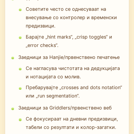
Советите често се однесуваат на
внесување со контролер и временски
предизвици.
Барајте „hint marks“, „crisp toggles“ и
„error checks“.
Заедници за Hanjie/првенствено печатење
Се нагласува чистотата на дедукцијата
и нотацијата со молив.
Пребарувајте „crosses and dots notation“
или „run segmentation“.
Заедници за Griddlers/првенствено веб
Се фокусираат на дневни предизвици,
табели со резултати и колор-загатки.