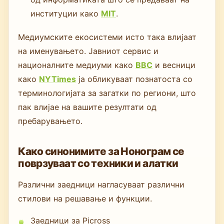
институции како
MIT
.
Медиумските екосистеми исто така влијаат
на именувањето. Јавниот сервис и
националните медиуми како
BBC
и весници
како
NYTimes
ја обликуваат познатоста со
терминологијата за загатки по региони, што
пак влијае на вашите резултати од
пребарувањето.
Како синонимите за Нонограм се
поврзуваат со техники и алатки
Различни заедници нагласуваат различни
стилови на решавање и функции.
Заедници за Picross