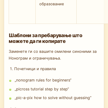
образование
Шаблони за пребарување што
можете да ги копирате
Заменете ги со вашите омилени синоними за
Нонограм и ограничувања.
Почетници и правила
„nonogram rules for beginners“
„picross tutorial step by step“
„pic-a-pix how to solve without guessing“