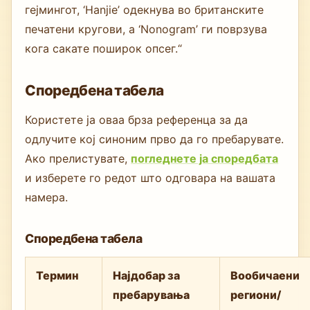
гејмингот, ‘Hanjie’ одекнува во британските
печатени кругови, а ‘Nonogram’ ги поврзува
кога сакате поширок опсег.“
Споредбена табела
Користете ја оваа брза референца за да
одлучите кој синоним прво да го пребарувате.
Ако прелистувате,
погледнете ја споредбата
и изберете го редот што одговара на вашата
намера.
Споредбена табела
Термин
Најдобар за
Вообичаени
пребарувања
региони/