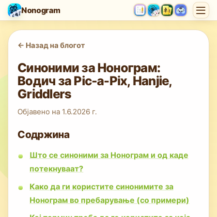
Nonogram
<-
Назад на блогот
Синоними за Нонограм:
Водич за Pic-a-Pix, Hanjie,
Griddlers
Објавено на
1.6.2026 г.
Содржина
Што се синоними за Нонограм и од каде
потекнуваат?
Како да ги користите синонимите за
Нонограм во пребарување (со примери)