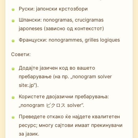
Руски: јапонски крстозбори
Шпански: nonogramas, crucigramas
japoneses (зависно од контекстот)
Француски: nonogrammes, grilles logiques
Совети:
Додајте јазичен код во вашето
пребарување (на пр. „nonogram solver
site:.jp“).
Користете двојазични пребарувања:
„nonogram ピクロス solver“.
Преведете откако ќе најдете квалитетен
ресурс; многу сајтови имаат прекинувачи
за јазик.