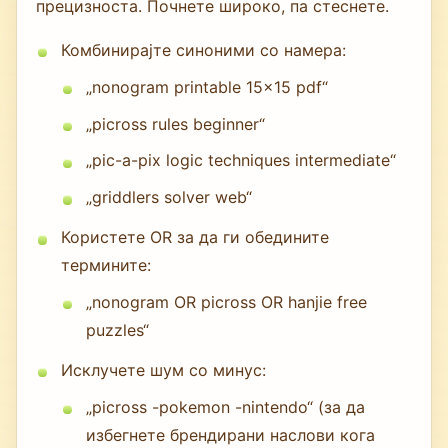
прецизноста. Почнете широко, па стеснете.
Комбинирајте синоними со намера:
„nonogram printable 15x15 pdf“
„picross rules beginner“
„pic-a-pix logic techniques intermediate“
„griddlers solver web“
Користете OR за да ги обедините
термините:
„nonogram OR picross OR hanjie free
puzzles“
Исклучете шум со минус:
„picross -pokemon -nintendo“ (за да
избегнете брендирани наслови кога