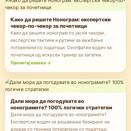
Како да решите Нонограм: експертски
чекор-по-чекор за почетници
Како да решите нонограм со јасни чекори,
експертски тактики и рутини за вежбање
поткрепени со податоци. Сеопфатен водич за
почетници од искусен тренер за загатки.
Прочитај повеќе
->
Дали мора да погодувате во
нонограмите? 100% логички стратегии
Дали мора да погодувате во нонограмите?
Експертски водич за решавање базирано на
докази со техники поткрепени со податоци,