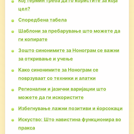
Кој термин треба да го користите за која
цел?
Споредбена табела
Шаблони за пребарување што можете да
ги копирате
Зошто синонимите за Нонограм се важни
за откривање и учење
Како синонимите за Нонограм се
поврзуваат со техники и алатки
Регионални и јазични варијации што
можете да ги искористите
Избегнување лажни позитиви и ќорсокаци
Искуство: Што навистина функционира во
пракса