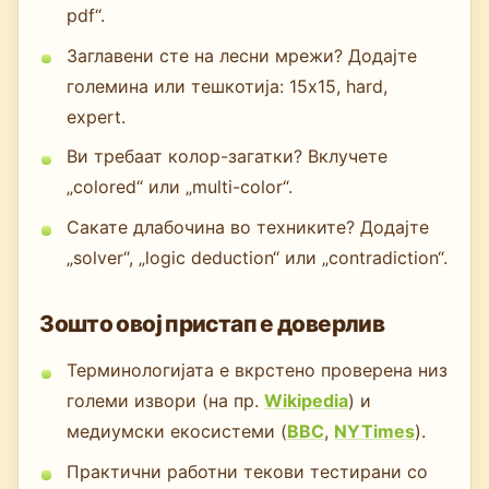
pdf“.
Заглавени сте на лесни мрежи? Додајте
големина или тешкотија: 15x15, hard,
expert.
Ви требаат колор-загатки? Вклучете
„colored“ или „multi-color“.
Сакате длабочина во техниките? Додајте
„solver“, „logic deduction“ или „contradiction“.
Зошто овој пристап е доверлив
Терминологијата е вкрстено проверена низ
големи извори (на пр.
Wikipedia
) и
медиумски екосистеми (
BBC
,
NYTimes
).
Практични работни текови тестирани со