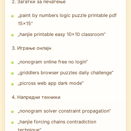
Загатки за печатење
„paint by numbers logic puzzle printable pdf
15x15“
„hanjie printable easy 10x10 classroom“
Играње онлајн
„nonogram online free no login“
„griddlers browser puzzles daily challenge“
„picross web app dark mode“
Напредни техники
„nonogram solver constraint propagation“
„hanjie forcing chains contradiction
technique“