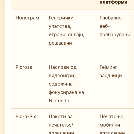
платформи
Нонограм
Генерички
Глобално
упатства,
веб-
играње онлајн,
пребарување
решавачи
Picross
Наслови од
Гејминг
видеоигри,
заедници
содржина
фокусирана на
Nintendo
Pic-a-Pix
Пакети за
Печатење,
печатење/
мобилни
апликации,
апликации