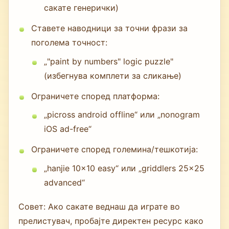
сакате генерички)
Ставете наводници за точни фрази за
поголема точност:
„"paint by numbers" logic puzzle"
(избегнува комплети за сликање)
Ограничете според платформа:
„picross android offline“ или „nonogram
iOS ad-free“
Ограничете според големина/тешкотија:
„hanjie 10x10 easy“ или „griddlers 25x25
advanced“
Совет: Ако сакате веднаш да играте во
прелистувач, пробајте директен ресурс како