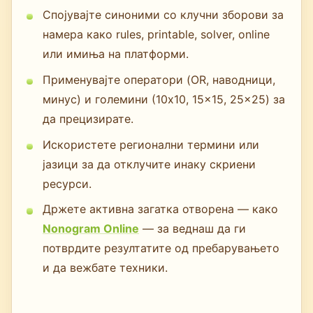
Спојувајте синоними со клучни зборови за
намера како rules, printable, solver, online
или имиња на платформи.
Применувајте оператори (OR, наводници,
минус) и големини (10x10, 15x15, 25x25) за
да прецизирате.
Искористете регионални термини или
јазици за да отклучите инаку скриени
ресурси.
Држете активна загатка отворена — како
Nonogram Online
— за веднаш да ги
потврдите резултатите од пребарувањето
и да вежбате техники.