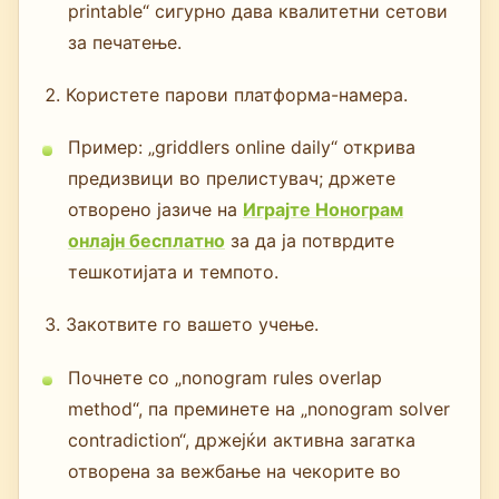
printable“ сигурно дава квалитетни сетови
за печатење.
Користете парови платформа-намерa.
Пример: „griddlers online daily“ открива
предизвици во прелистувач; држете
отворено јазиче на
Играјте Нонограм
онлајн бесплатно
за да ја потврдите
тешкотијата и темпото.
Закотвите го вашето учење.
Почнете со „nonogram rules overlap
method“, па преминете на „nonogram solver
contradiction“, држејќи активна загатка
отворена за вежбање на чекорите во