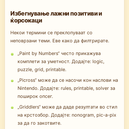
Избегнување лажни позитиви и
ќорсокаци
Некои термини се преклопуваат со
неповрзани теми. Еве како да филтрирате.
„Paint by Numbers“ често прикажува
комплети за уметност. Додајте: logic,
puzzle, grid, printable.
„Picross“ може да се насочи кон наслови на
Nintendo. Додајте: rules, printable, solver за
поширок опсег.
„Griddlers“ може да даде резултати во стил
на крстозбор. Додајте: nonogram, pic-a-pix
за да го закотвите.