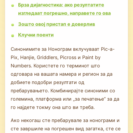
Брза дијагностика: ако резултатите
изгледаат погрешно, направете го ова
Зошто овој пристап е доверлив
Клучни поенти
Синонимите за Нонограм вклучуваат Pic-a-
Pix, Hanjie, Griddlers, Picross и Paint by
Numbers. Користете го терминот што
одговара на вашата намера и регион за да
добиете подобри резултати од
пребарувањето. Комбинирајте синоними со
големина, платформа или „за печатење“ за да
го најдете токму она што ви треба.
Ако некогаш сте пребарувале за нонограми и
сте завршиле на погрешен вид загатка, сте се