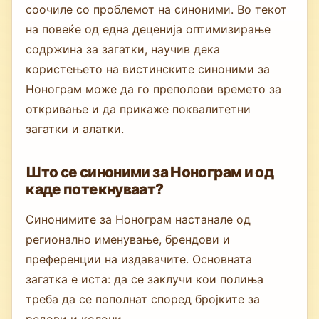
соочиле со проблемот на синоними. Во текот
на повеќе од една деценија оптимизирање
содржина за загатки, научив дека
користењето на вистинските синоними за
Нонограм може да го преполови времето за
откривање и да прикаже поквалитетни
загатки и алатки.
Што се синоними за Нонограм и од
каде потекнуваат?
Синонимите за Нонограм настанале од
регионално именување, брендови и
преференции на издавачите. Основната
загатка е иста: да се заклучи кои полиња
треба да се пополнат според бројките за
редови и колони.