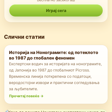
Играј сега
Слични статии
Историја на Нонограмите: од потеклото
во 1987 до глобален феномен
Експертски водич за историјата на нонограмите,
од Јапонија во 1987 до глобалниот Picross.
Временска линија поткрепена со податоци,
веродостојни извори и практични согледувања
за љубителите.
Прочитај повеќе
->