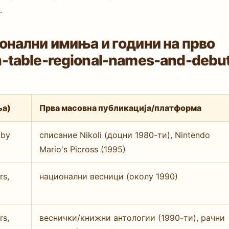
.
онални имиња и години на прво
-table-regional-names-and-debu
ња)
Прва масовна публикација/платформа
 by
списание Nikoli (доцни 1980-ти), Nintendo
Mario's Picross (1995)
rs,
национални весници (околу 1990)
rs,
веснички/книжни антологии (1990-ти), рачни