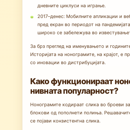
дневните циклуси на играње.
2017–денес: Мобилните апликации и ве
пред екран во периодот на пандемијата
широко се забележува во известувањет
За брз преглед на именувањето и годинит
Историјата на нонограмите, на крајот, е 
со иновации во дистрибуцијата.
Како функционираат ноно
нивната популарност?
Нонограмите кодираат слика во броеви за
блокови од пополнети полиња. Решавачите
се појави конзистентна слика.