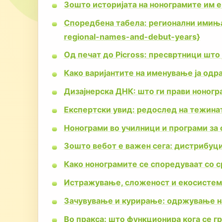
Зошто историјата на нонограмите им е
Споредбена табела: регионални имиња 
regional-names-and-debut-years}
Од печат до Picross: пресвртници што 
Како варијантите на именување ја одр
Дизајнерска ДНК: што ги прави ноног
Експертски увид: редослед на тежина
Нонограми во училници и програми за 
Зошто вебот е важен сега: дистрибуци
Како нонограмите се споредуваат со 
Истражување, сложеност и екосистем
Зачувување и курирање: одржување на 
Во пракса: што функционира кога се г