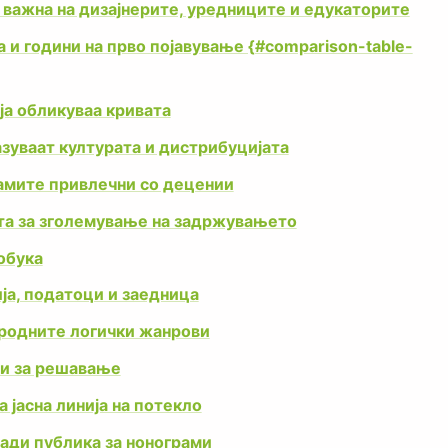
 важна на дизајнерите, уредниците и едукаторите
и години на прво појавување {#comparison-table-
ја обликуваа кривата
азуваат културата и дистрибуцијата
рамите привлечни со децении
та за зголемување на задржувањето
обука
ја, податоци и заедница
сродните логички жанрови
и за решавање
јасна линија на потекло
ради публика за нонограми