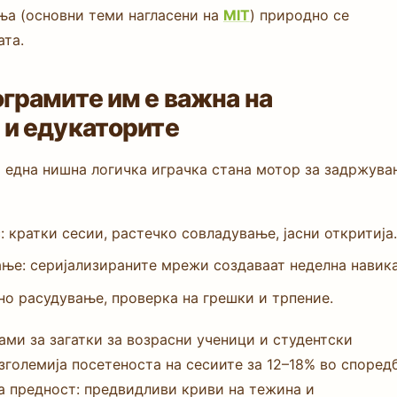
ња (основни теми нагласени на
MIT
) природно се
ата.
ограмите им е важна на
 и едукаторите
 една нишна логичка играчка стана мотор за задржув
: кратки сесии, растечко совладување, јасни откритија.
ње: серијализираните мрежи создаваат неделна навика
но расудување, проверка на грешки и трпение.
ми за загатки за возрасни ученици и студентски
зголемија посетеноста на сесиите за 12–18% во според
та предност: предвидливи криви на тежина и