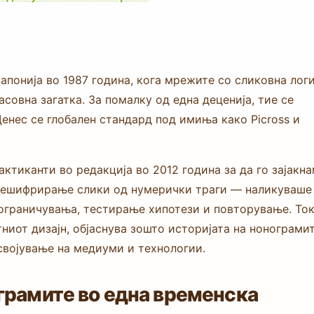
апонија во 1987 година, кога мрежите со сликовна лог
овна загатка. За помалку од една деценија, тие се
 Денес се глобален стандард под имиња како Picross и
актиканти во редакција во 2012 година за да го зајакн
дешифрирање слики од нумерички траги — наликуваше
ограничувања, тестирање хипотези и повторување. То
тниот дизајн, објаснува зошто историјата на нонограми
усвојување на медиуми и технологии.
ограмите во една временска