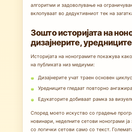
алгоритми и задоволување на ограничува
вклопуваат во дедуктивниот тек на загатк
Зошто историјата на нон
дизајнерите, уредниците
Историјата на нонограмите покажува како
на публиката низ медиуми:
Дизајнерите учат траен основен циклус
Уредниците гледаат повторно ангажира
Едукаторите добиваат рамка за визуел
Според моето искуство со градење програ
новинари, неделните сетови нонограми ја 
со логички сетови само со текст. Голема