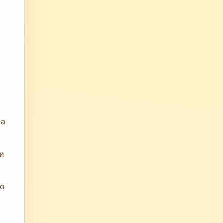
ва
 и
во