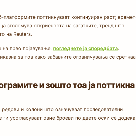
б-платформите поттикнуваат континуиран раст; времет
 ја зголемува откриеноста на загатките, тренд што
о на Reuters.
е на прво појавување,
погледнете ја споредбата
.
приказна за тоа како забавните ограничувања се сретнаа
грамите и зошто тоа ја поттикна
 редови и колони што означуваат последователни
 ги усогласуваат овие броеви по двете оски сè додека