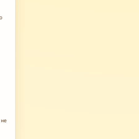
о
 не