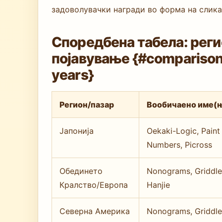
задоволувачки награди во форма на слика
Споредбена табела: реги
појавување {#comparison
years}
Регион/пазар
Вообичаено име(
Јапонија
Oekaki-Logic, Paint
Numbers, Picross
Обединето
Nonograms, Griddle
Кралство/Европа
Hanjie
Северна Америка
Nonograms, Griddle