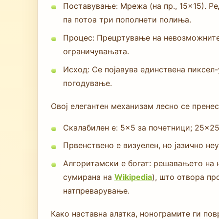
Поставување: Мрежа (на пр., 15×15). Ре
па потоа три пополнети полиња.
Процес: Прецртување на невозможните
ограничувањата.
Исход: Се појавува единствена пиксел-
погодување.
Овој елегантен механизам лесно се пренес
Скалабилен е: 5×5 за почетници; 25×25
Првенствено е визуелен, но јазично неу
Алгоритамски е богат: решавањето на 
сумирана на
Wikipedia
), што отвора п
натпреварување.
Како наставна алатка, нонограмите ги по