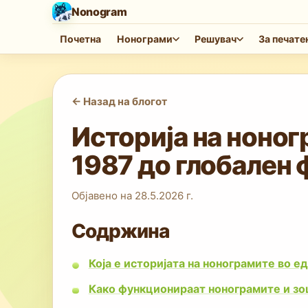
Nonogram
Почетна
Нонограми
Решувач
За печат
<-
Назад на блогот
Историја на ноног
1987 до глобален
Објавено на
28.5.2026 г.
Содржина
Која е историјата на нонограмите во е
Како функционираат нонограмите и зош