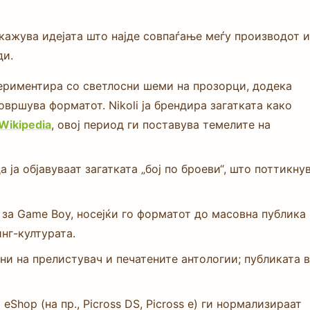
икажува идејата што најде совпаѓање меѓу производот и
ди.
спериментира со светлосни шеми на прозорци, додека
совршува форматот. Nikoli ја брендира загатката како
Wikipedia
, овој период ги поставува темелите на
 ја објавуваат загатката „бој по броеви“, што поттикну
ss за Game Boy, носејќи го форматот до масовна публика
инг-културата.
ни на прелистувач и печатените антологии; публиката 
eShop (на пр., Picross DS, Picross e) ги нормализираат