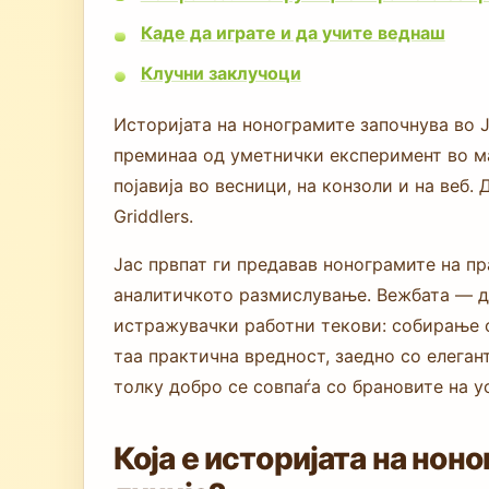
Каде да играте и да учите веднаш
Клучни заклучоци
Историјата на нонограмите започнува во Ј
преминаа од уметнички експеримент во мас
појавија во весници, на конзоли и на веб.
Griddlers.
Јас првпат ги предавав нонограмите на пр
аналитичкото размислување. Вежбата — 
истражувачки работни текови: собирање 
таа практична вредност, заедно со елеган
толку добро се совпаѓа со брановите на 
Која е историјата на нон