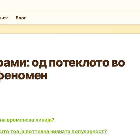
ење
Блог
рами: од потеклото во
 феномен
дна временска линија?
то тоа ја поттикна нивната популарност?