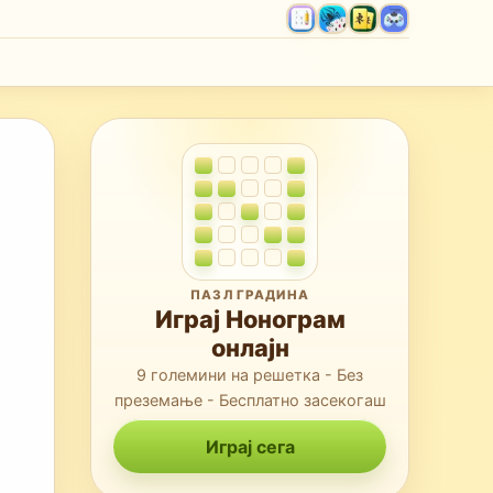
ПАЗЛ ГРАДИНА
Играј Нонограм
онлајн
9 големини на решетка - Без
преземање - Бесплатно засекогаш
Играј сега