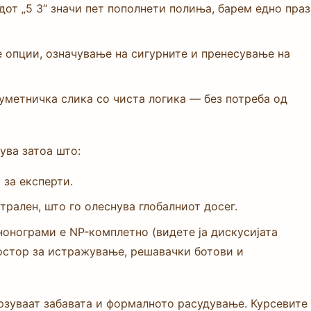
дот „5 3“ значи пет пополнети полиња, барем едно праз
 опции, означување на сигурните и пренесување на
уметничка слика со чиста логика — без потреба од
ува затоа што:
 за експерти.
трален, што го олеснува глобалниот досег.
нонограми е NP-комплетно (видете ја дискусијата
ростор за истражување, решавачки ботови и
врзуваат забавата и формалното расудување. Курсевите