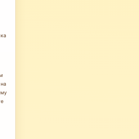
ика
ам
 на
кму
те