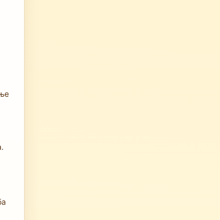
ање
.
ба