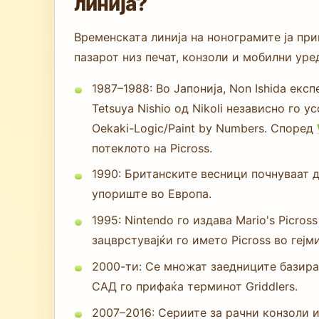
линија?
Временската линија на нонограмите ја пр
пазарот низ печат, конзоли и мобилни уре
1987–1988: Во Јапонија, Non Ishida ек
Tetsuya Nishio од Nikoli независно го у
Oekaki-Logic/Paint by Numbers. Според
потеклото на Picross.
1990: Британските весници почнуваат да
упориште во Европа.
1995: Nintendo го издава Mario's Picro
зацврстувајќи го името Picross во гејм
2000-ти: Се множат заедниците базира
САД го прифаќа терминот Griddlers.
2007–2016: Сериите за рачни конзоли и 