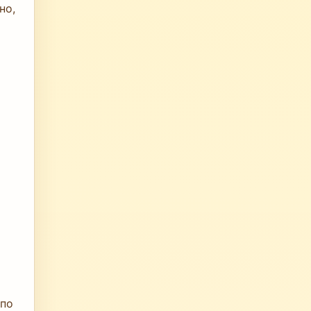
но,
 по