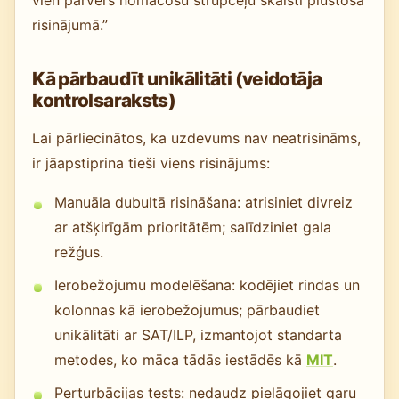
vien pārvērš nomācošu strupceļu skaisti plūstošā
risinājumā.”
Kā pārbaudīt unikālitāti (veidotāja
kontrolsaraksts)
Lai pārliecinātos, ka uzdevums nav neatrisināms,
ir jāapstiprina tieši viens risinājums:
Manuāla dubultā risināšana: atrisiniet divreiz
ar atšķirīgām prioritātēm; salīdziniet gala
režģus.
Ierobežojumu modelēšana: kodējiet rindas un
kolonnas kā ierobežojumus; pārbaudiet
unikālitāti ar SAT/ILP, izmantojot standarta
metodes, ko māca tādās iestādēs kā
MIT
.
Perturbācijas tests: nedaudz pielāgojiet garu