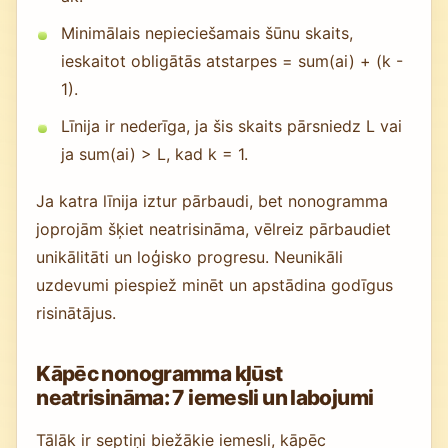
Minimālais nepieciešamais šūnu skaits,
ieskaitot obligātās atstarpes = sum(ai) + (k -
1).
Līnija ir nederīga, ja šis skaits pārsniedz L vai
ja sum(ai) > L, kad k = 1.
Ja katra līnija iztur pārbaudi, bet nonogramma
joprojām šķiet neatrisināma, vēlreiz pārbaudiet
unikālitāti un loģisko progresu. Neunikāli
uzdevumi piespiež minēt un apstādina godīgus
risinātājus.
Kāpēc nonogramma kļūst
neatrisināma: 7 iemesli un labojumi
Tālāk ir septiņi biežākie iemesli, kāpēc