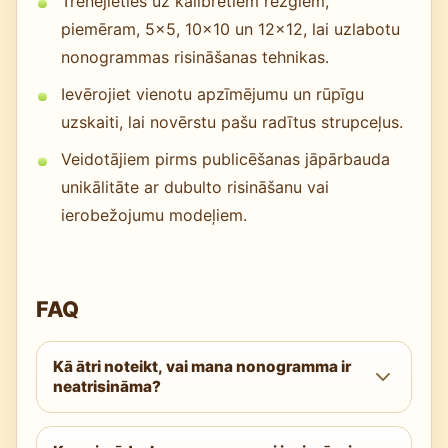
Trenējieties uz kalibrētiem režģiem,
piemēram, 5×5, 10×10 un 12×12, lai uzlabotu
nonogrammas risināšanas tehnikas.
Ievērojiet vienotu apzīmējumu un rūpīgu
uzskaiti, lai novērstu pašu radītus strupceļus.
Veidotājiem pirms publicēšanas jāpārbauda
unikālitāte ar dubulto risināšanu vai
ierobežojumu modeļiem.
FAQ
Kā ātri noteikt, vai mana nonogramma ir
neatrisināma?
Palaidiet garuma testu katrai līnijai: bloku