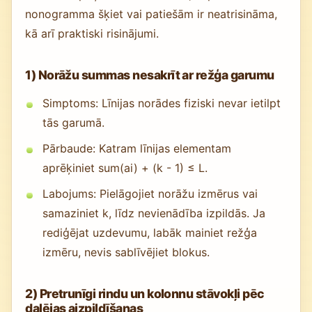
nonogramma šķiet vai patiešām ir neatrisināma,
kā arī praktiski risinājumi.
1) Norāžu summas nesakrīt ar režģa garumu
Simptoms: Līnijas norādes fiziski nevar ietilpt
tās garumā.
Pārbaude: Katram līnijas elementam
aprēķiniet sum(ai) + (k - 1) ≤ L.
Labojums: Pielāgojiet norāžu izmērus vai
samaziniet k, līdz nevienādība izpildās. Ja
rediģējat uzdevumu, labāk mainiet režģa
izmēru, nevis sablīvējiet blokus.
2) Pretrunīgi rindu un kolonnu stāvokļi pēc
daļējas aizpildīšanas