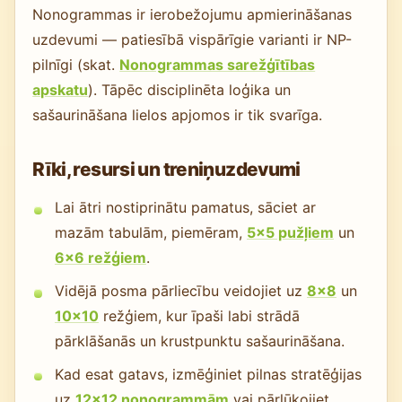
Nonogrammas ir ierobežojumu apmierināšanas
uzdevumi — patiesībā vispārīgie varianti ir NP-
pilnīgi (skat.
Nonogrammas sarežģītības
apskatu
). Tāpēc disciplinēta loģika un
sašaurināšana lielos apjomos ir tik svarīga.
Rīki, resursi un treniņuzdevumi
Lai ātri nostiprinātu pamatus, sāciet ar
mazām tabulām, piemēram,
5×5 pužļiem
un
6×6 režģiem
.
Vidējā posma pārliecību veidojiet uz
8x8
un
10x10
režģiem, kur īpaši labi strādā
pārklāšanās un krustpunktu sašaurināšana.
Kad esat gatavs, izmēģiniet pilnas stratēģijas
uz
12x12 nonogrammām
vai pārlūkojiet