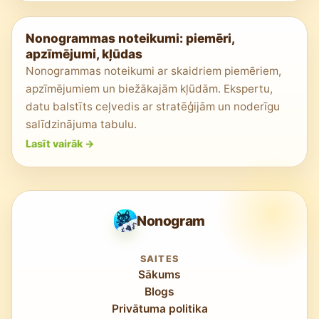
Nonogrammas noteikumi: piemēri,
apzīmējumi, kļūdas
Nonogrammas noteikumi ar skaidriem piemēriem,
apzīmējumiem un biežākajām kļūdām. Ekspertu,
datu balstīts ceļvedis ar stratēģijām un noderīgu
salīdzinājuma tabulu.
Lasīt vairāk
->
Nonogram
SAITES
Sākums
Blogs
Privātuma politika