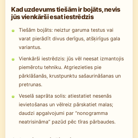
Kad uzdevums tiešām ir bojāts, nevis
jūs vienkārši esat iestrēdzis
Tiešām bojāts: neiztur garuma testus vai
varat pierādīt divus derīgus, atšķirīgus gala
variantus.
Vienkārši iestrēdzis: jūs vēl neesat izmantojis
piemērotu tehniku. Atgriezieties pie
pārklāšanās, krustpunktu sašaurināšanas un
pretrunas.
Veselā saprāta solis: atiestatiet nesenās
ievietošanas un vēlreiz pārskatiet malas;
daudzi apgalvojumi par “nonogramma
neatrisināma” pazūd pēc tīras pārbaudes.