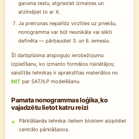
garuma testu, atgrieziet izmaiņas un
atzīmējiet to ar X.
Ja pretrunas nepalīdz virzīties uz priekšu,
nonogramma var būt neunikāla vai slikti
definēta — pārbaudiet 3. un 6. iemeslu.
Šī darbplūsma atspoguļo ierobežojumu
izplatīšanu, ko izmanto formālos risinātājos;
saistītās tehnikas ir aprakstītas materiālos no
MIT
par SAT/ILP modelēšanu.
Pamata nonogrammas loģika, ko
vajadzētu lietot katru reizi
Pārklāšanās tehnika: lieliem blokiem aizpildiet
centrālo pārklāšanos.