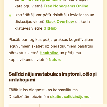
katalogu vietnē
Free Nonograms Online
.
Izstrādātāji var pētīt risinātāju ieviešanas un
diskusijas vietnē
Stack Overflow
un koda
krātuves vietnē
GitHub
.
Plašāk par loģikas pužļu prakses kognitīvajiem
ieguvumiem skatiet uz pierādījumiem balstītus
pārskatus vietnē
Healthline
un pētījumu
kopsavilkumus vietnē
Nature
.
Salīdzinājuma tabula: simptomi, cēloņi
un labojumi
Tālāk ir īss diagnostikas kopsavilkums.
Detalizētām piezīmēm
skatiet salīdzinājumu
.