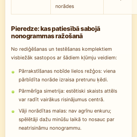
norādes
Pieredze: kas patiesībā sabojā
nonogrammas ražošanā
No rediģēšanas un testēšanas komplektiem
visbiežāk sastopos ar šādiem kļūmju veidiem:
Pārrakstīšanas nobīde lielos režģos: viena
pārbīdīta norāde izraisa pretrunu ķēdi.
Pārmērīga simetrija: estētiski skaists attēls
var radīt vairākus risinājumus centrā.
Vāji norādītas malas: nav agrīnu enkuru;
spēlētāji dažu minūšu laikā to nosauc par
neatrisināmu nonogrammu.