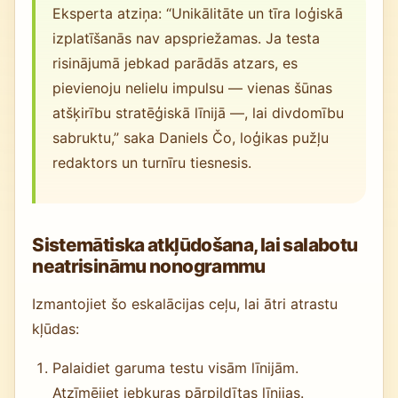
Eksperta atziņa: “Unikālitāte un tīra loģiskā
izplatīšanās nav apspriežamas. Ja testa
risinājumā jebkad parādās atzars, es
pievienoju nelielu impulsu — vienas šūnas
atšķirību stratēģiskā līnijā —, lai divdomību
sabruktu,” saka Daniels Čo, loģikas pužļu
redaktors un turnīru tiesnesis.
Sistemātiska atkļūdošana, lai salabotu
neatrisināmu nonogrammu
Izmantojiet šo eskalācijas ceļu, lai ātri atrastu
kļūdas:
Palaidiet garuma testu visām līnijām.
Atzīmējiet jebkuras pārpildītas līnijas.