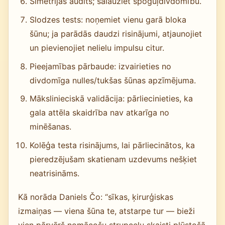
Simetrijas audits; salauziet spoguļdivdomību.
Slodzes tests: noņemiet vienu garā bloka
šūnu; ja parādās daudzi risinājumi, atjaunojiet
un pievienojiet nelielu impulsu citur.
Pieejamības pārbaude: izvairieties no
divdomīga nulles/tukšas šūnas apzīmējuma.
Mākslinieciskā validācija: pārliecinieties, ka
gala attēla skaidrība nav atkarīga no
minēšanas.
Kolēģa testa risinājums, lai pārliecinātos, ka
pieredzējušam skatienam uzdevums nešķiet
neatrisināms.
Kā norāda Daniels Čo: “sīkas, ķirurģiskas
izmaiņas — viena šūna te, atstarpe tur — bieži