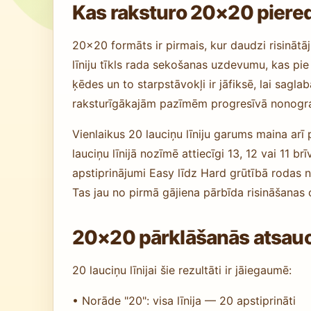
Kas raksturo 20×20 piere
20×20 formāts ir pirmais, kur daudzi risinātāj
līniju tīkls rada sekošanas uzdevumu, kas pi
ķēdes un to starpstāvokļi ir jāfiksē, lai sagl
raksturīgākajām pazīmēm progresīvā nonog
Vienlaikus 20 lauciņu līniju garums maina arī
lauciņu līnijā nozīmē attiecīgi 13, 12 vai 11 
apstiprinājumi Easy līdz Hard grūtībā rodas n
Tas jau no pirmā gājiena pārbīda risināšanas 
20×20 pārklāšanās atsauc
20 lauciņu līnijai šie rezultāti ir jāiegaumē:
• Norāde "20": visa līnija — 20 apstiprināti