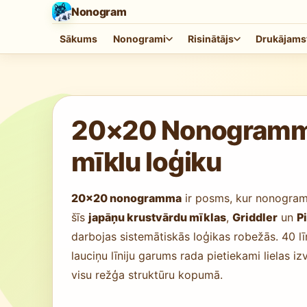
Nonogram
Sākums
Nonogrami
Risinātājs
Drukājams
Spēle tiek ielādēta…
20×20 Nonogrammas 
mīklu loģiku
20×20 nonogramma
ir posms, kur nonogramm
šīs
japāņu krustvārdu mīklas
,
Griddler
un
P
darbojas sistemātiskās loģikas robežās. 40 līn
lauciņu līniju garums rada pietiekami lielas i
visu režģa struktūru kopumā.