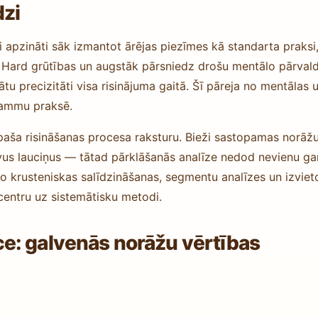
dzi
i apzināti sāk izmantot ārējas piezīmes kā standarta praksi,
e Hard grūtības un augstāk pārsniedz drošu mentālo pārvald
abātu precizitāti visa risinājuma gaitā. Šī pāreja no mentāla
rammu praksē.
 paša risināšanas procesa raksturu. Bieži sastopamas norāžu 
brīvus lauciņus — tātad pārklāšanās analīze nedod nevienu gar
o krusteniskas salīdzināšanas, segmentu analīzes un izviet
centru uz sistemātisku metodi.
e: galvenās norāžu vērtības