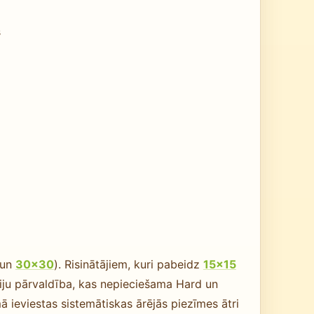
s
un
30×30
). Risinātājiem, kuri pabeidz
15×15
iju pārvaldība, kas nepieciešama Hard un
mā ieviestas sistemātiskas ārējās piezīmes ātri