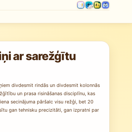
i ar sarežģītu
ņiem divdesmit rindās un divdesmit kolonnās
ģītību un prasa risināšanas disciplīnu, kas
viena secinājuma pāršalc visu režģi, bet 20
ītu gan tehnisku precizitāti, gan izpratni par