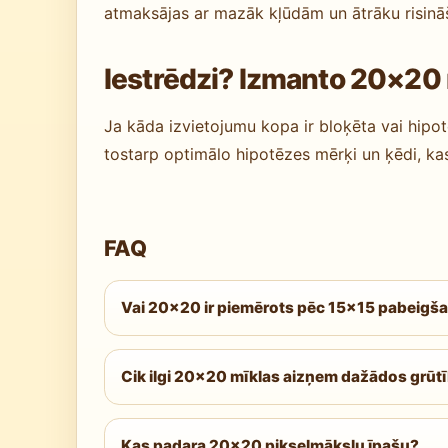
atmaksājas ar mazāk kļūdām un ātrāku risināš
Iestrēdzi? Izmanto 20×20 
Ja kāda izvietojumu kopa ir bloķēta vai hipotē
tostarp optimālo hipotēzes mērķi un ķēdi, kas 
FAQ
Vai 20×20 ir piemērots pēc 15×15 pabeigš
Jā — Easy un Medium līmenī. Risinātāji, kur
Expert. Tehnikas ir identiskas — galvenais p
Cik ilgi 20×20 mīklas aizņem dažādos grūt
Easy: piecpadsmit līdz trīsdesmit piecas m
Expert: deviņdesmit līdz simt astoņdesmit m
Kas padara 20×20 pikseļmākslu īpašu?