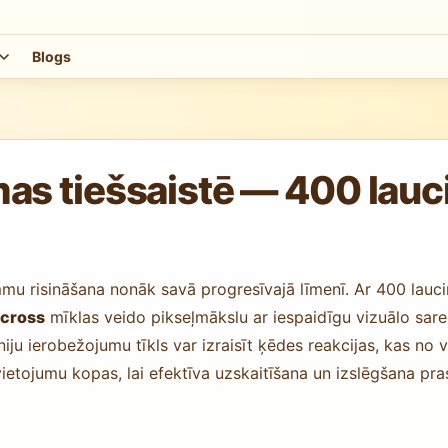
Blogs
tiešsaistē — 400 lauciņ
u risināšana nonāk savā progresīvajā līmenī. Ar 400 lauci
icross
mīklas veido pikseļmākslu ar iespaidīgu vizuālo sarež
iju ierobežojumu tīkls var izraisīt ķēdes reakcijas, kas no 
zvietojumu kopas, lai efektīva uzskaitīšana un izslēgšana pras