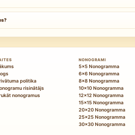
z vizuālu kvalitāti, kas līdzinās profesionāli veidotai mīk
ums, bet sarežģīti objekti tiek attēloti ar strukturālu preci
es?
robežojumu tīkls ar izvietojumu kopām 400 lauciņos rada se
u pāru pieraksti un hipotēžu ķēžu notācija. Daudzi risinātā
umentēšanas ieradums asinās analītisko precizitāti jebkur
AITES
NONOGRAMI
ākums
5x5 Nonogramma
logs
6x6 Nonogramma
rivātuma politika
8x8 Nonogramma
onogramu risinātājs
10x10 Nonogramma
rukāt nonogramus
12x12 Nonogramma
15x15 Nonogramma
20x20 Nonogramma
25x25 Nonogramma
30x30 Nonogramma