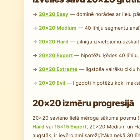
→
20×20 Easy
— dominē norādes ar lielu pārk
→
20×20 Medium
— 40 līniju segmentu analīz
→
20×20 Hard
— pilnīga izvietojumu uzskait
→
20×20 Expert
— hipotēžu ķēdes 40 līniju, 
→
20×20 Extreme
— ilgstoša vairāku ciklu 
→
20×20 Evil
— ligzdoti hipotēžu koki maks
20×20 izmēru progresijā
20×20 savieno lielā mēroga sākuma posmu (
Hard
vai
15×15 Expert
, 20×20 Medium un Har
augstāk, ir ievērojami sarežģītāka nekā 30 līni