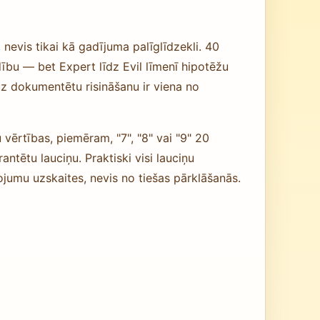
 nevis tikai kā gadījuma palīglīdzekli. 40
ību — bet Expert līdz Evil līmenī hipotēžu
s uz dokumentētu risināšanu ir viena no
vērtības, piemēram, "7", "8" vai "9" 20
antētu lauciņu. Praktiski visi lauciņu
ojumu uzskaites, nevis no tiešas pārklāšanās.