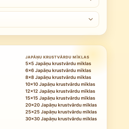
lu mākslai. Portretos redzamas īstas sejas
zitāti, kas katru atklājumu padara par mazas
košanas uzdevumu, kur ļoti palīdz
ji atklāj, ka piezīmju ieviešana jau 20×20
ā režģa izmērā.
JAPĀŅU KRUSTVĀRDU MĪKLAS
5x5 Japāņu krustvārdu mīklas
6x6 Japāņu krustvārdu mīklas
8x8 Japāņu krustvārdu mīklas
10x10 Japāņu krustvārdu mīklas
12x12 Japāņu krustvārdu mīklas
15x15 Japāņu krustvārdu mīklas
20x20 Japāņu krustvārdu mīklas
25x25 Japāņu krustvārdu mīklas
30x30 Japāņu krustvārdu mīklas