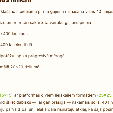
lāšanos; pieejama pirmā gājiena risināšana visās 40 līnijā
e un prioritāri sakārtota vairāku gājienu pieeja
e 400 lauciņos
400 lauciņu tīklā
hipotēžu loģika progresīvā mērogā
imālā 20×20 dziļumā
15×15
) ar platformas diviem lielākajiem formātiem (
25×25
d šķiet dabisks — lai gan prasīgs — nākamais solis. 40 līn
ju pārvaldība, un lielākā daļa risinātāju atklāj, ka šajā pos