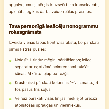
apgalvojumus; mērķis ir uzsvērt, ka konsekvents,
apzināts loģikas darbs veido reālas prasmes.
Tava personīgā iesācēju nonogrammu
rokasgrāmata
Izveido vienas lapas kontrolsarakstu, ko pārskati
pirms katras puzles:
Nolasīt 1. rindu: mēģini pārklāšanos; ieliec
separatorus; atzīmē acīmredzami tukšās
šūnas. Atkārto lejup pa režģi.
Krusteniski pārskati kolonnas 1–N, izmantojot
tos pašus trīs soļus.
Vēlreiz pārskati visas līnijas, meklējot precīzi
atbilstošas spraugas un vieniniekus.