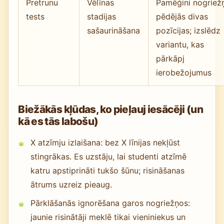
Pretrunu
Vēlīnas
Pamēģini nogriež
tests
stadijas
pēdējās divas
sašaurināšana
pozīcijas; izslēdz
variantu, kas
pārkāpj
ierobežojumus
Biežākās kļūdas, ko pieļauj iesācēji (un
kā es tās labošu)
X atzīmju izlaišana: bez X līnijas nekļūst
stingrākas. Es uzstāju, lai studenti atzīmē
katru apstiprināti tukšo šūnu; risināšanas
ātrums uzreiz pieaug.
Pārklāšanās ignorēšana garos nogriežņos:
jaunie risinātāji meklē tikai vieniniekus un