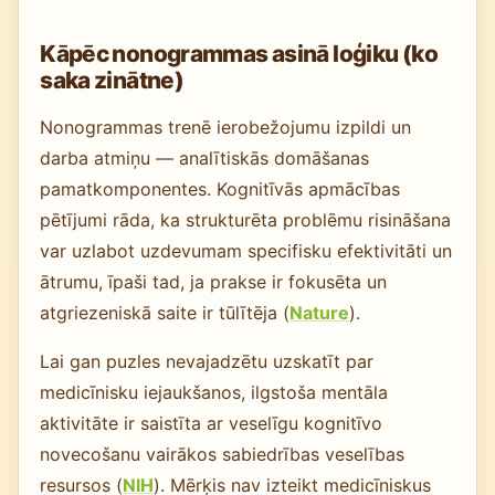
Kāpēc nonogrammas asinā loģiku (ko
saka zinātne)
Nonogrammas trenē ierobežojumu izpildi un
darba atmiņu — analītiskās domāšanas
pamatkomponentes. Kognitīvās apmācības
pētījumi rāda, ka strukturēta problēmu risināšana
var uzlabot uzdevumam specifisku efektivitāti un
ātrumu, īpaši tad, ja prakse ir fokusēta un
atgriezeniskā saite ir tūlītēja (
Nature
).
Lai gan puzles nevajadzētu uzskatīt par
medicīnisku iejaukšanos, ilgstoša mentāla
aktivitāte ir saistīta ar veselīgu kognitīvo
novecošanu vairākos sabiedrības veselības
resursos (
NIH
). Mērķis nav izteikt medicīniskus