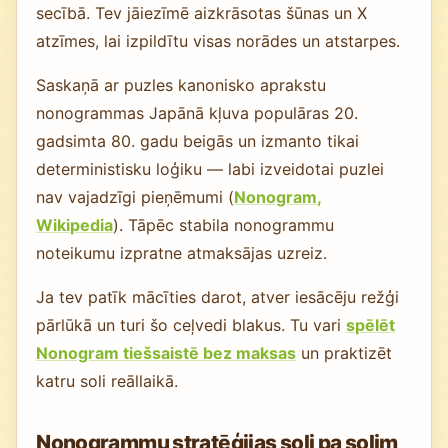
secībā. Tev jāiezīmē aizkrāsotas šūnas un X
atzīmes, lai izpildītu visas norādes un atstarpes.
Saskaņā ar puzles kanonisko aprakstu
nonogrammas Japānā kļuva populāras 20.
gadsimta 80. gadu beigās un izmanto tikai
deterministisku loģiku — labi izveidotai puzlei
nav vajadzīgi pieņēmumi (
Nonogram,
Wikipedia
). Tāpēc stabila nonogrammu
noteikumu izpratne atmaksājas uzreiz.
Ja tev patīk mācīties darot, atver iesācēju režģi
pārlūkā un turi šo ceļvedi blakus. Tu vari
spēlēt
Nonogram tiešsaistē bez maksas
un praktizēt
katru soli reāllaikā.
Nonogrammu stratēģijas soli pa solim