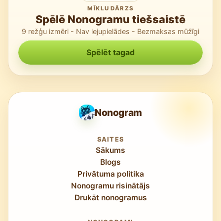
MĪKLU DĀRZS
Spēlē Nonogramu tiešsaistē
9 režģu izmēri - Nav lejupielādes - Bezmaksas mūžīgi
Spēlēt tagad
Nonogram
SAITES
Sākums
Blogs
Privātuma politika
Nonogramu risinātājs
Drukāt nonogramus