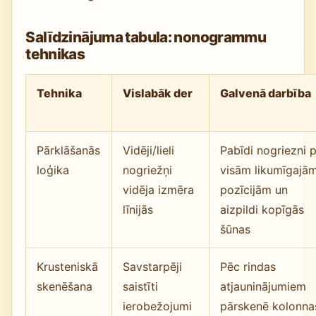
Salīdzinājuma tabula: nonogrammu
tehnikas
Tehnika
Vislabāk der
Galvenā darbība
Pārklāšanās
Vidēji/lieli
Pabīdi nogriezni 
loģika
nogriežņi
visām likumīgajā
vidēja izmēra
pozīcijām un
līnijās
aizpildi kopīgās
šūnas
Krusteniskā
Savstarpēji
Pēc rindas
skenēšana
saistīti
atjauninājumiem
ierobežojumi
pārskenē kolonna