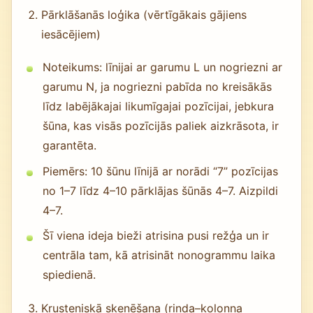
Pārklāšanās loģika (vērtīgākais gājiens
iesācējiem)
Noteikums: līnijai ar garumu L un nogriezni ar
garumu N, ja nogriezni pabīda no kreisākās
līdz labējākajai likumīgajai pozīcijai, jebkura
šūna, kas visās pozīcijās paliek aizkrāsota, ir
garantēta.
Piemērs: 10 šūnu līnijā ar norādi “7” pozīcijas
no 1–7 līdz 4–10 pārklājas šūnās 4–7. Aizpildi
4–7.
Šī viena ideja bieži atrisina pusi režģa un ir
centrāla tam, kā atrisināt nonogrammu laika
spiedienā.
Krusteniskā skenēšana (rinda–kolonna