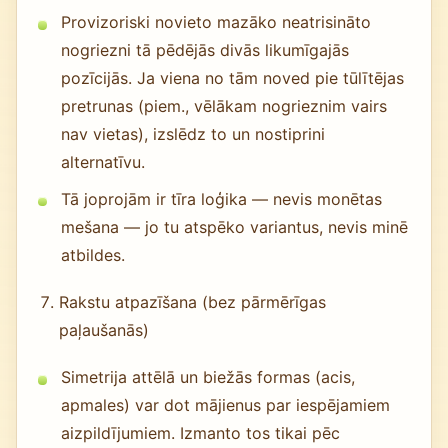
Provizoriski novieto mazāko neatrisināto
nogriezni tā pēdējās divās likumīgajās
pozīcijās. Ja viena no tām noved pie tūlītējas
pretrunas (piem., vēlākam nogrieznim vairs
nav vietas), izslēdz to un nostiprini
alternatīvu.
Tā joprojām ir tīra loģika — nevis monētas
mešana — jo tu atspēko variantus, nevis minē
atbildes.
Rakstu atpazīšana (bez pārmērīgas
paļaušanās)
Simetrija attēlā un biežās formas (acis,
apmales) var dot mājienus par iespējamiem
aizpildījumiem. Izmanto tos tikai pēc