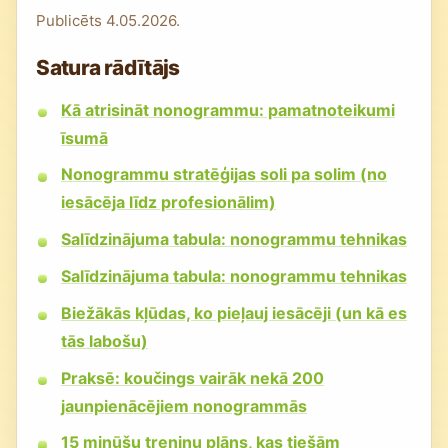
Publicēts
4.05.2026.
Satura rādītājs
Kā atrisināt nonogrammu: pamatnoteikumi
īsumā
Nonogrammu stratēģijas soli pa solim (no
iesācēja līdz profesionālim)
Salīdzinājuma tabula: nonogrammu tehnikas
Salīdzinājuma tabula: nonogrammu tehnikas
Biežākās kļūdas, ko pieļauj iesācēji (un kā es
tās labošu)
Praksē: koučings vairāk nekā 200
jaunpienācējiem nonogrammās
15 minūšu treniņu plāns, kas tiešām