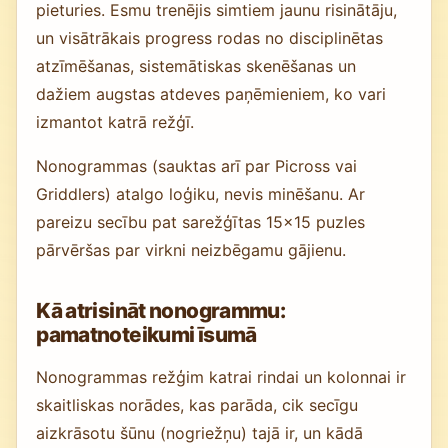
pieturies. Esmu trenējis simtiem jaunu risinātāju,
un visātrākais progress rodas no disciplinētas
atzīmēšanas, sistemātiskas skenēšanas un
dažiem augstas atdeves paņēmieniem, ko vari
izmantot katrā režģī.
Nonogrammas (sauktas arī par Picross vai
Griddlers) atalgo loģiku, nevis minēšanu. Ar
pareizu secību pat sarežģītas 15×15 puzles
pārvēršas par virkni neizbēgamu gājienu.
Kā atrisināt nonogrammu:
pamatnoteikumi īsumā
Nonogrammas režģim katrai rindai un kolonnai ir
skaitliskas norādes, kas parāda, cik secīgu
aizkrāsotu šūnu (nogriežņu) tajā ir, un kādā