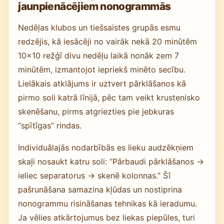
jaunpienācējiem nonogrammās
Nedēļas klubos un tiešsaistes grupās esmu
redzējis, kā iesācēji no vairāk nekā 20 minūtēm
10×10 režģī divu nedēļu laikā nonāk zem 7
minūtēm, izmantojot iepriekš minēto secību.
Lielākais atklājums ir uztvert pārklāšanos kā
pirmo soli katrā līnijā, pēc tam veikt krustenisko
skenēšanu, pirms atgriezties pie jebkuras
“spītīgas” rindas.
Individuālajās nodarbībās es lieku audzēkņiem
skaļi nosaukt katru soli: “Pārbaudi pārklāšanos →
ieliec separatorus → skenē kolonnas.” Šī
pašrunāšana samazina kļūdas un nostiprina
nonogrammu risināšanas tehnikas kā ieradumu.
Ja vēlies atkārtojumus bez liekas piepūles, turi