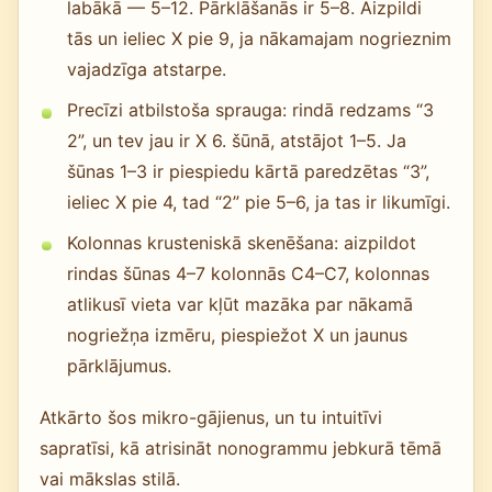
labākā — 5–12. Pārklāšanās ir 5–8. Aizpildi
tās un ieliec X pie 9, ja nākamajam nogrieznim
vajadzīga atstarpe.
Precīzi atbilstoša sprauga: rindā redzams “3
2”, un tev jau ir X 6. šūnā, atstājot 1–5. Ja
šūnas 1–3 ir piespiedu kārtā paredzētas “3”,
ieliec X pie 4, tad “2” pie 5–6, ja tas ir likumīgi.
Kolonnas krusteniskā skenēšana: aizpildot
rindas šūnas 4–7 kolonnās C4–C7, kolonnas
atlikusī vieta var kļūt mazāka par nākamā
nogriežņa izmēru, piespiežot X un jaunus
pārklājumus.
Atkārto šos mikro-gājienus, un tu intuitīvi
sapratīsi, kā atrisināt nonogrammu jebkurā tēmā
vai mākslas stilā.