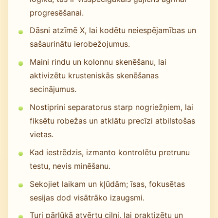
progresēšanai.
Dāsni atzīmē X, lai kodētu neiespējamības un
sašaurinātu ierobežojumus.
Maini rindu un kolonnu skenēšanu, lai
aktivizētu krusteniskās skenēšanas
secinājumus.
Nostiprini separatorus starp nogriežņiem, lai
fiksētu robežas un atklātu precīzi atbilstošas
vietas.
Kad iestrēdzis, izmanto kontrolētu pretrunu
testu, nevis minēšanu.
Sekojiet laikam un kļūdām; īsas, fokusētas
sesijas dod visātrāko izaugsmi.
Turi pārlūkā atvērtu cilni, lai praktizētu un