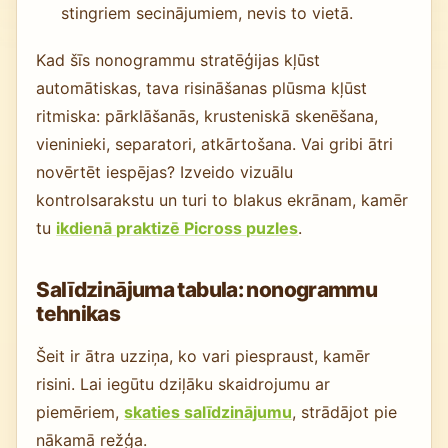
stingriem secinājumiem, nevis to vietā.
Kad šīs nonogrammu stratēģijas kļūst
automātiskas, tava risināšanas plūsma kļūst
ritmiska: pārklāšanās, krusteniskā skenēšana,
vieninieki, separatori, atkārtošana. Vai gribi ātri
novērtēt iespējas? Izveido vizuālu
kontrolsarakstu un turi to blakus ekrānam, kamēr
tu
ikdienā praktizē Picross puzles
.
Salīdzinājuma tabula: nonogrammu
tehnikas
Šeit ir ātra uzziņa, ko vari piespraust, kamēr
risini. Lai iegūtu dziļāku skaidrojumu ar
piemēriem,
skaties salīdzinājumu
, strādājot pie
nākamā režģa.