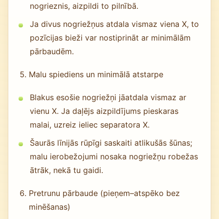
nogrieznis, aizpildi to pilnībā.
Ja divus nogriežņus atdala vismaz viena X, to
pozīcijas bieži var nostiprināt ar minimālām
pārbaudēm.
Malu spiediens un minimālā atstarpe
Blakus esošie nogriežņi jāatdala vismaz ar
vienu X. Ja daļējs aizpildījums pieskaras
malai, uzreiz ieliec separatora X.
Šaurās līnijās rūpīgi saskaiti atlikušās šūnas;
malu ierobežojumi nosaka nogriežņu robežas
ātrāk, nekā tu gaidi.
Pretrunu pārbaude (pieņem–atspēko bez
minēšanas)