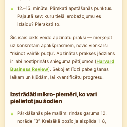
12.–15. minūte: Pārskati apstāšanās punktus.
Pajautā sev: kuru tieši ierobežojumu es
izlaidu? Pieraksti to.
Šis īsais cikls veido apzinātu praksi — mērķējot
uz konkrētām apakšprasmēm, nevis vienkārši
“risinot vairāk puzļu”. Apzinātas prakses jēdziens
ir labi nostiprināts snieguma pētījumos (
Harvard
Business Review
). Sekojiet līdzi pabeigšanas
laikam un kļūdām, lai kvantificētu progresu.
Izstrādāti mikro-piemēri, ko vari
pielietot jau šodien
Pārklāšanās pie malām: rindas garums 12,
norāde “8”. Kreisākā pozīcija aizpilda 1–8,