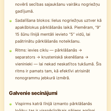
novērš secības sajaukšanu vairāku nogriežņu
gadījumā.
Sadalīšana blokos: lielus nogriežņus uztver kā
apakšblokus pārklāšanās laikā. Piemēram, “9”
15 šūnu līnijā mentāli ievieto “5” vidū, lai
paātrinātu pārklāšanās noteikšanu.
Ritms: ievies ciklu — pārklāšanās →
separators → krusteniskā skenēšana →
vieninieki — lai nekad neskatītos tukšumā. Šis
ritms ir pamats tam, kā efektīvi atrisināt
nonogrammu jebkurā izmērā.
Galvenie secinājumi
Vispirms katrā līnijā izmanto pārklāšanās
loģiku; tas ir visspēcīgākais gājiens agrīnai