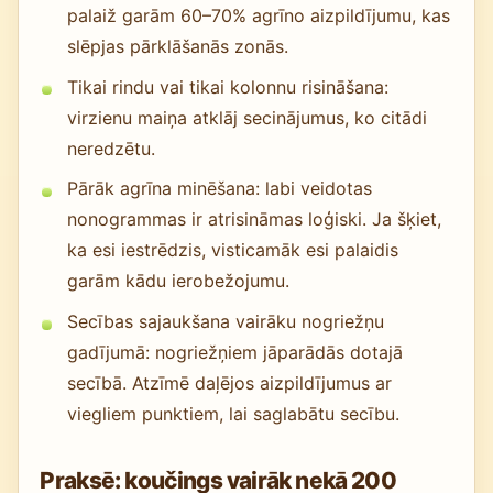
palaiž garām 60–70% agrīno aizpildījumu, kas
slēpjas pārklāšanās zonās.
Tikai rindu vai tikai kolonnu risināšana:
virzienu maiņa atklāj secinājumus, ko citādi
neredzētu.
Pārāk agrīna minēšana: labi veidotas
nonogrammas ir atrisināmas loģiski. Ja šķiet,
ka esi iestrēdzis, visticamāk esi palaidis
garām kādu ierobežojumu.
Secības sajaukšana vairāku nogriežņu
gadījumā: nogriežņiem jāparādās dotajā
secībā. Atzīmē daļējos aizpildījumus ar
viegliem punktiem, lai saglabātu secību.
Praksē: koučings vairāk nekā 200