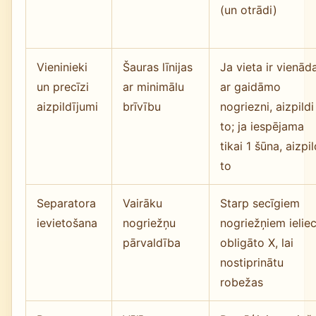
(un otrādi)
Vieninieki
Šauras līnijas
Ja vieta ir vienād
un precīzi
ar minimālu
ar gaidāmo
aizpildījumi
brīvību
nogriezni, aizpildi
to; ja iespējama
tikai 1 šūna, aizpil
to
Separatora
Vairāku
Starp secīgiem
ievietošana
nogriežņu
nogriežņiem ielie
pārvaldība
obligāto X, lai
nostiprinātu
robežas