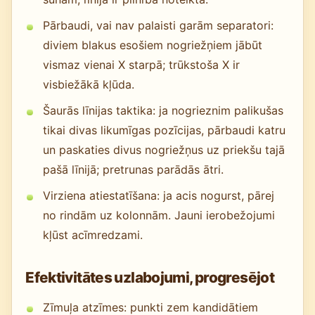
Pārbaudi, vai nav palaisti garām separatori:
diviem blakus esošiem nogriežņiem jābūt
vismaz vienai X starpā; trūkstoša X ir
visbiežākā kļūda.
Šaurās līnijas taktika: ja nogrieznim palikušas
tikai divas likumīgas pozīcijas, pārbaudi katru
un paskaties divus nogriežņus uz priekšu tajā
pašā līnijā; pretrunas parādās ātri.
Virziena atiestatīšana: ja acis nogurst, pārej
no rindām uz kolonnām. Jauni ierobežojumi
kļūst acīmredzami.
Efektivitātes uzlabojumi, progresējot
Zīmuļa atzīmes: punkti zem kandidātiem