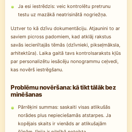
Ja esi iestrēdzis: veic kontrolētu pretrunu
testu uz mazākā neatrisinātā nogriežņa.
Uztver to kā dzīvu dokumentāciju. Atjaunini to ar
saviem picross padomiem, kad atklāj rakstus
savās iecienītajās tēmās (dzīvnieki, pikseļmāksla,
arhitektūra). Laika gaitā tavs kontrolsaraksts kļūs
par personalizētu iesācēju nonogrammu ceļvedi,
kas novērš iestrēgšanu.
Problēmu novēršana: kā tikt tālāk bez
minēšanas
Pārrēķini summas: saskaiti visas atlikušās
norādes plus nepieciešamās atstarpes. Ja
kopējais skaits ir vienāds ar atlikušajām
šūnām, līnija ir pilnībā noteikta.