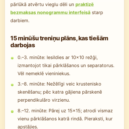
pārlūkā atvērtu vieglu dēli un
praktizē
bezmaksas nonogrammu interfeisā
starp
darbiem.
15 minūšu treniņu plāns, kas tiešām
darbojas
0.–3. minūte: Iesildies ar 10×10 režģi,
izmantojot tikai pārklāšanos un separatorus.
Vēl nemeklē vieniniekus.
3.–8. minūte: Nežēlīgi veic krustenisko
skenēšanu; pēc katra gājiena pārskenē
perpendikulāro virzienu.
8.–12. minūte: Pārej uz 15×15; atrodi vismaz
vienu pārklāšanos katrā rindā. Pieraksti, kur
apstājies.