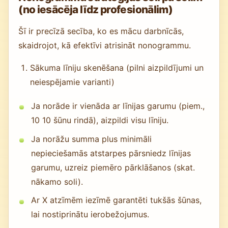
(no iesācēja līdz profesionālim)
Šī ir precīzā secība, ko es mācu darbnīcās,
skaidrojot, kā efektīvi atrisināt nonogrammu.
Sākuma līniju skenēšana (pilni aizpildījumi un
neiespējamie varianti)
Ja norāde ir vienāda ar līnijas garumu (piem.,
10 10 šūnu rindā), aizpildi visu līniju.
Ja norāžu summa plus minimāli
nepieciešamās atstarpes pārsniedz līnijas
garumu, uzreiz piemēro pārklāšanos (skat.
nākamo soli).
Ar X atzīmēm iezīmē garantēti tukšās šūnas,
lai nostiprinātu ierobežojumus.