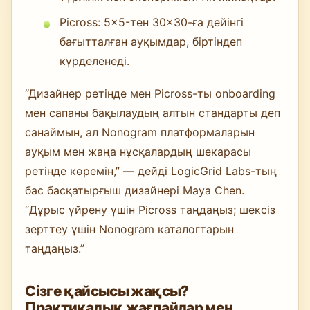
Picross: 5×5-тен 30×30-ға дейінгі
бағытталған ауқымдар, біртіндеп
күрделенеді.
“Дизайнер ретінде мен Picross-ты onboarding
мен сапаны бақылаудың алтын стандарты деп
санаймын, ал Nonogram платформаларын
ауқым мен жаңа нұсқалардың шекарасы
ретінде көремін,” — дейді LogicGrid Labs-тың
бас басқатырғыш дизайнері Maya Chen.
“Дұрыс үйрену үшін Picross таңдаңыз; шексіз
зерттеу үшін Nonogram каталогтарын
таңдаңыз.”
Сізге қайсысы жақсы?
Практикалық жағдайлар мен