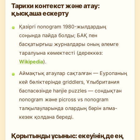
Тарихи контекст және атау:
қысқаша ескерту
Қазіргі nonogram 1980-жылдардың
соңында пайда болды; БАҚ пен
басқатырғыш журналдары оның әлемге
таралуына көмектесті (дереккөз:
Wikipedia
).
Аймақтық атаулар сақталған — Еуропаның
кей бөліктерінде griddlers, Ұлыбритания
баспасөзінде hanjie puzzles — сондықтан
nonogram және picross vs nonogram
талқылауларында олардың бәрін алма-
кезек қолдана береді.
Қорытынды ұсыныс: екеуінің де ең