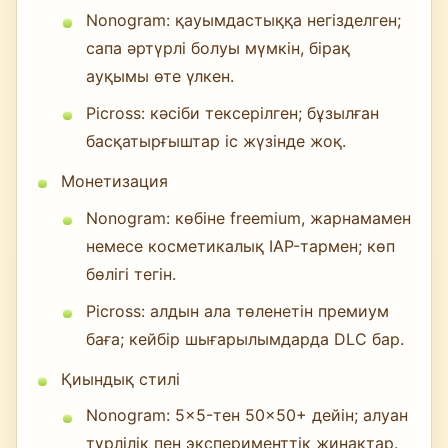
Nonogram: қауымдастыққа негізделген;
сапа әртүрлі болуы мүмкін, бірақ
ауқымы өте үлкен.
Picross: кәсіби тексерілген; бұзылған
басқатырғыштар іс жүзінде жоқ.
Монетизация
Nonogram: көбіне freemium, жарнамамен
немесе косметикалық IAP-тармен; көп
бөлігі тегін.
Picross: алдын ала төленетін премиум
баға; кейбір шығарылымдарда DLC бар.
Қиындық стилі
Nonogram: 5×5-тен 50×50+ дейін; алуан
түрлілік пен эксперименттік жинақтар.