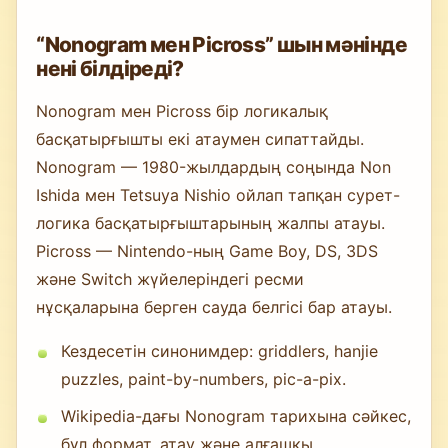
“Nonogram мен Picross” шын мәнінде
нені білдіреді?
Nonogram мен Picross бір логикалық
басқатырғышты екі атаумен сипаттайды.
Nonogram — 1980-жылдардың соңында Non
Ishida мен Tetsuya Nishio ойлап тапқан сурет-
логика басқатырғыштарының жалпы атауы.
Picross — Nintendo-ның Game Boy, DS, 3DS
және Switch жүйелеріндегі ресми
нұсқаларына берген сауда белгісі бар атауы.
Кездесетін синонимдер: griddlers, hanjie
puzzles, paint-by-numbers, pic-a-pix.
Wikipedia-дағы Nonogram тарихына сәйкес,
бұл формат, атау және алғашқы