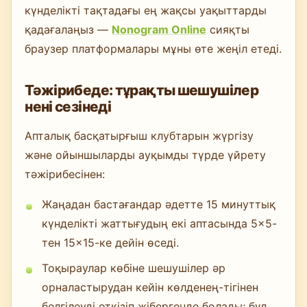
күнделікті тақтадағы ең жақсы уақыттарды
қадағалаңыз —
Nonogram Online
сияқты
браузер платформалары мұны өте жеңіл етеді.
Тәжірибеде: тұрақты шешушілер
нені сезінеді
Апталық басқатырғыш клубтарын жүргізу
және ойыншыларды ауқымды түрде үйрету
тәжірибесінен:
Жаңадан бастағандар әдетте 15 минуттық
күнделікті жаттығудың екі аптасында 5×5-
тен 15×15-ке дейін өседі.
Тоқыраулар көбіне шешушілер әр
орналастырудан кейін көлденең-тігінен
белгілеуді өткізіп жібергенде болады; бұл