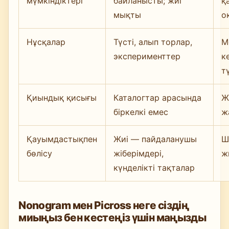
мүмкіндіктері
байланысты; жиі
қ
мықты
о
Нұсқалар
Түсті, алып торлар,
M
эксперименттер
к
т
Қиындық қисығы
Каталогтар арасында
Ж
біркелкі емес
ж
Қауымдастықпен
Жиі — пайдаланушы
Ш
бөлісу
жіберімдері,
ж
күнделікті тақталар
Nonogram мен Picross неге сіздің
миыңыз бен кестеңіз үшін маңызды