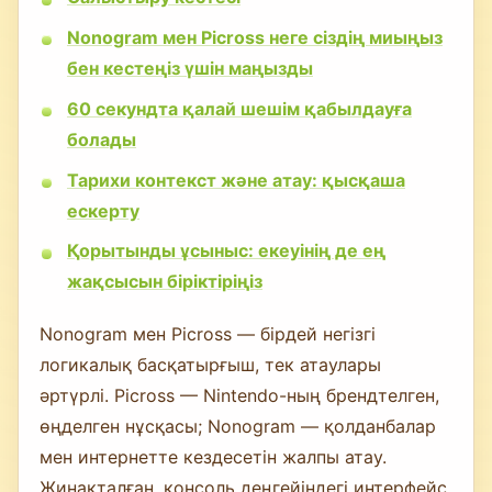
Nonogram мен Picross неге сіздің миыңыз
бен кестеңіз үшін маңызды
60 секундта қалай шешім қабылдауға
болады
Тарихи контекст және атау: қысқаша
ескерту
Қорытынды ұсыныс: екеуінің де ең
жақсысын біріктіріңіз
Nonogram мен Picross — бірдей негізгі
логикалық басқатырғыш, тек атаулары
әртүрлі. Picross — Nintendo-ның брендтелген,
өңделген нұсқасы; Nonogram — қолданбалар
мен интернетте кездесетін жалпы атау.
Жинақталған, консоль деңгейіндегі интерфейс