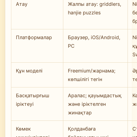
Атау
Жалпы атау: griddlers,
N
hanjie puzzles
б
б
Платформалар
Браузер, iOS/Android,
N
PC
қ
S
Құн моделі
Freemium/жарнама;
Ә
көпшілігі тегін
т
Басқатырғыш
Аралас; қауымдастық
К
іріктеуі
және іріктелген
ж
жинақтар
Көмек
Қолданбаға
С