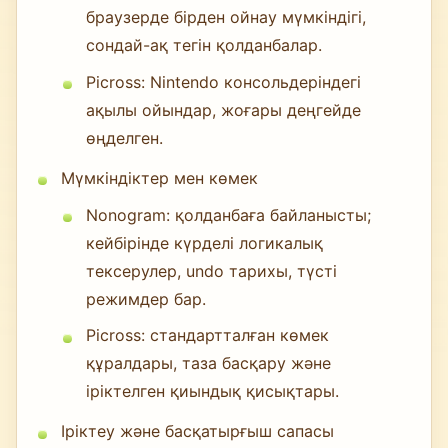
браузерде бірден ойнау мүмкіндігі,
сондай-ақ тегін қолданбалар.
Picross: Nintendo консольдеріндегі
ақылы ойындар, жоғары деңгейде
өңделген.
Мүмкіндіктер мен көмек
Nonogram: қолданбаға байланысты;
кейбірінде күрделі логикалық
тексерулер, undo тарихы, түсті
режимдер бар.
Picross: стандартталған көмек
құралдары, таза басқару және
іріктелген қиындық қисықтары.
Іріктеу және басқатырғыш сапасы