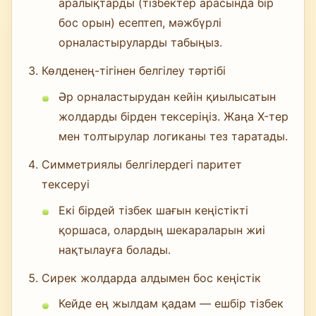
аралықтарды (тізбектер арасында бір
бос орын) есептеп, мәжбүрлі
орналастыруларды табыңыз.
Көлденең-тігінен белгілеу тәртібі
Әр орналастырудан кейін қиылысатын
жолдарды бірден тексеріңіз. Жаңа X-тер
мен толтырулар логиканы тез таратады.
Симметриялы белгілердегі паритет
тексеруі
Екі бірдей тізбек шағын кеңістікті
қоршаса, олардың шекараларын жиі
нақтылауға болады.
Сирек жолдарда алдымен бос кеңістік
Кейде ең жылдам қадам — ешбір тізбек