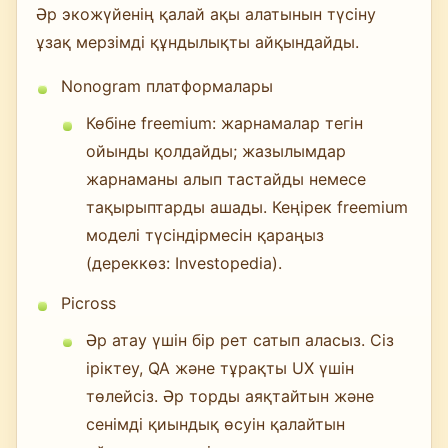
Әр экожүйенің қалай ақы алатынын түсіну
ұзақ мерзімді құндылықты айқындайды.
Nonogram платформалары
Көбіне freemium: жарнамалар тегін
ойынды қолдайды; жазылымдар
жарнаманы алып тастайды немесе
тақырыптарды ашады. Кеңірек freemium
моделі түсіндірмесін қараңыз
(дереккөз: Investopedia).
Picross
Әр атау үшін бір рет сатып аласыз. Сіз
іріктеу, QA және тұрақты UX үшін
төлейсіз. Әр торды аяқтайтын және
сенімді қиындық өсуін қалайтын