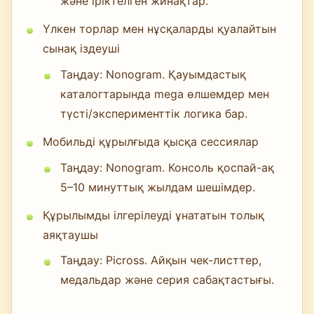
және іріктелген жинақтар.
Үлкен торлар мен нұсқаларды қуалайтын
сынақ іздеуші
Таңдау: Nonogram. Қауымдастық
каталогтарында mega өлшемдер мен
түсті/эксперименттік логика бар.
Мобильді құрылғыда қысқа сессиялар
Таңдау: Nonogram. Консоль қоспай-ақ
5–10 минуттық жылдам шешімдер.
Құрылымды ілгерілеуді ұнататын толық
аяқтаушы
Таңдау: Picross. Айқын чек-листтер,
медальдар және серия сабақтастығы.