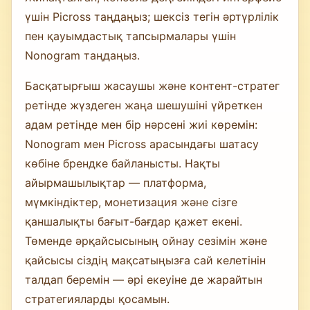
үшін Picross таңдаңыз; шексіз тегін әртүрлілік
пен қауымдастық тапсырмалары үшін
Nonogram таңдаңыз.
Басқатырғыш жасаушы және контент-стратег
ретінде жүздеген жаңа шешушіні үйреткен
адам ретінде мен бір нәрсені жиі көремін:
Nonogram мен Picross арасындағы шатасу
көбіне брендке байланысты. Нақты
айырмашылықтар — платформа,
мүмкіндіктер, монетизация және сізге
қаншалықты бағыт-бағдар қажет екені.
Төменде әрқайсысының ойнау сезімін және
қайсысы сіздің мақсатыңызға сай келетінін
талдап беремін — әрі екеуіне де жарайтын
стратегияларды қосамын.