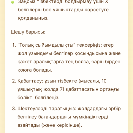
Заңсыз тізбектерді болдырмау үшін X
белгілерін бос ұяшықтарды көрсетуге
қолданыңыз.
Шешу барысы:
“Толық сыйымдылықты” тексеріңіз: егер
жол ұзындығы белгілер қосындысына және
қажет аралықтарға тең болса, бәрін бірден
қоюға болады.
Қабаттасу: ұзын тізбекте (мысалы, 10
ұяшықтық жолда 7) қабаттасатын ортаңғы
бөлікті белгілеңіз.
Шектеулерді таратыңыз: жолдардағы әрбір
белгілеу бағандардағы мүмкіндіктерді
азайтады (және керісінше).