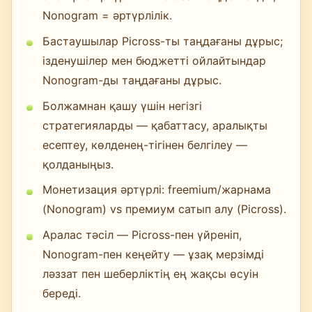
Nonogram = әртүрлілік.
Бастаушылар Picross-ты таңдағаны дұрыс;
ізденушілер мен бюджетті ойлайтындар
Nonogram-ды таңдағаны дұрыс.
Болжамнан қашу үшін негізгі
стратегияларды — қабаттасу, аралықты
есептеу, көлденең-тігінен белгілеу —
қолданыңыз.
Монетизация әртүрлі: freemium/жарнама
(Nonogram) vs премиум сатып алу (Picross).
Аралас тәсіл — Picross-пен үйреніп,
Nonogram-пен кеңейту — ұзақ мерзімді
ләззат пен шеберліктің ең жақсы өсуін
береді.