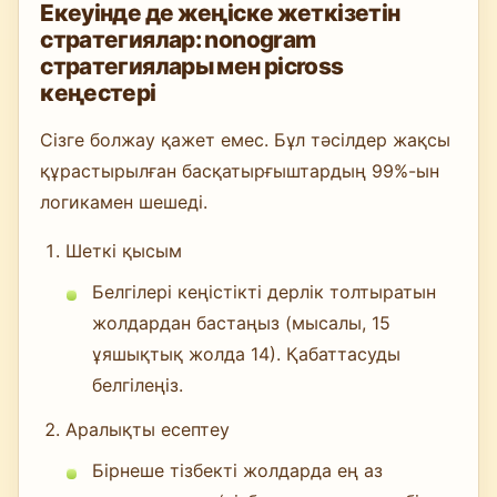
Екеуінде де жеңіске жеткізетін
стратегиялар: nonogram
стратегиялары мен picross
кеңестері
Сізге болжау қажет емес. Бұл тәсілдер жақсы
құрастырылған басқатырғыштардың 99%-ын
логикамен шешеді.
Шеткі қысым
Белгілері кеңістікті дерлік толтыратын
жолдардан бастаңыз (мысалы, 15
ұяшықтық жолда 14). Қабаттасуды
белгілеңіз.
Аралықты есептеу
Бірнеше тізбекті жолдарда ең аз