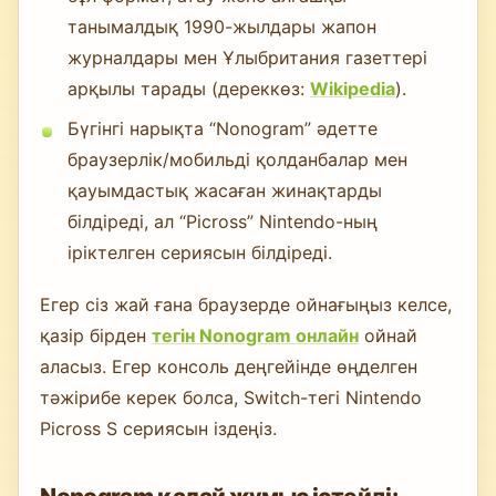
танымалдық 1990-жылдары жапон
журналдары мен Ұлыбритания газеттері
арқылы тарады (дереккөз:
Wikipedia
).
Бүгінгі нарықта “Nonogram” әдетте
браузерлік/мобильді қолданбалар мен
қауымдастық жасаған жинақтарды
білдіреді, ал “Picross” Nintendo-ның
іріктелген сериясын білдіреді.
Егер сіз жай ғана браузерде ойнағыңыз келсе,
қазір бірден
тегін Nonogram онлайн
ойнай
аласыз. Егер консоль деңгейінде өңделген
тәжірибе керек болса, Switch-тегі Nintendo
Picross S сериясын іздеңіз.