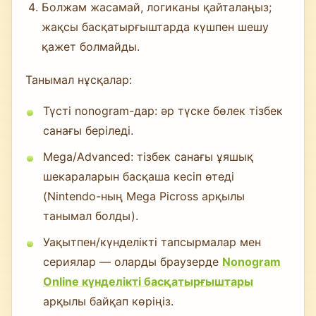
Болжам жасамай, логиканы қайталаңыз;
жақсы басқатырғыштарда күшпен шешу
қажет болмайды.
Танымал нұсқалар:
Түсті nonogram-дар: әр түске бөлек тізбек
санағы беріледі.
Mega/Advanced: тізбек санағы ұяшық
шекараларын басқаша кесіп өтеді
(Nintendo-ның Mega Picross арқылы
танымал болды).
Уақытпен/күнделікті тапсырмалар мен
сериялар — оларды браузерде
Nonogram
Online күнделікті басқатырғыштары
арқылы байқап көріңіз.