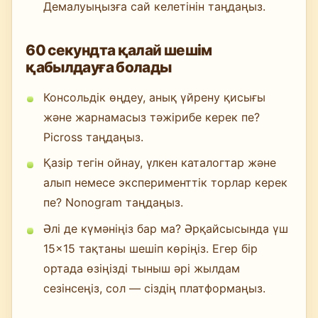
Демалуыңызға сай келетінін таңдаңыз.
60 секундта қалай шешім
қабылдауға болады
Консольдік өңдеу, анық үйрену қисығы
және жарнамасыз тәжірибе керек пе?
Picross таңдаңыз.
Қазір тегін ойнау, үлкен каталогтар және
алып немесе эксперименттік торлар керек
пе? Nonogram таңдаңыз.
Әлі де күмәніңіз бар ма? Әрқайсысында үш
15×15 тақтаны шешіп көріңіз. Егер бір
ортада өзіңізді тыныш әрі жылдам
сезінсеңіз, сол — сіздің платформаңыз.