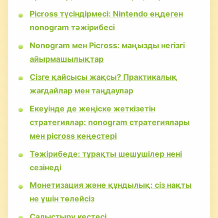
Picross түсіндірмесі: Nintendo өңдеген
nonogram тәжірибесі
Nonogram мен Picross: маңызды негізгі
айырмашылықтар
Сізге қайсысы жақсы? Практикалық
жағдайлар мен таңдаулар
Екеуінде де жеңіске жеткізетін
стратегиялар: nonogram стратегиялары
мен picross кеңестері
Тәжірибеде: тұрақты шешушілер нені
сезінеді
Монетизация және құндылық: сіз нақты
не үшін төлейсіз
Салыстыру кестесі