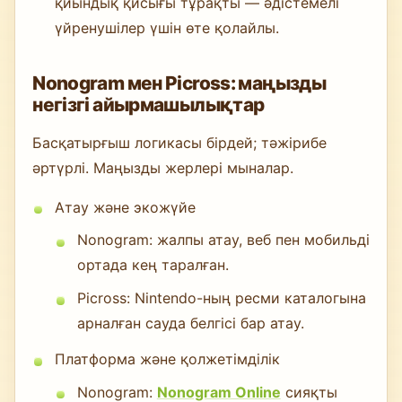
қиындық қисығы тұрақты — әдістемелі
үйренушілер үшін өте қолайлы.
Nonogram мен Picross: маңызды
негізгі айырмашылықтар
Басқатырғыш логикасы бірдей; тәжірибе
әртүрлі. Маңызды жерлері мыналар.
Атау және экожүйе
Nonogram: жалпы атау, веб пен мобильді
ортада кең таралған.
Picross: Nintendo-ның ресми каталогына
арналған сауда белгісі бар атау.
Платформа және қолжетімділік
Nonogram:
Nonogram Online
сияқты