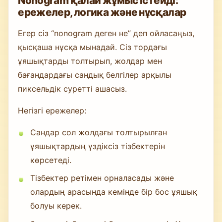
Nonogram қалай жұмыс істейді:
ережелер, логика және нұсқалар
Егер сіз “nonogram деген не” деп ойласаңыз,
қысқаша нұсқа мынадай. Сіз тордағы
ұяшықтарды толтырып, жолдар мен
бағандардағы сандық белгілер арқылы
пиксельдік суретті ашасыз.
Негізгі ережелер:
Сандар сол жолдағы толтырылған
ұяшықтардың үздіксіз тізбектерін
көрсетеді.
Тізбектер ретімен орналасады және
олардың арасында кемінде бір бос ұяшық
болуы керек.