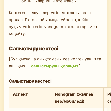
ойыншылар үшін өте жақсы.
Көптеген шешушілер үшін ең жақсы тәсіл —
аралас: Picross ойынында үйреніп, кейін
ауқым үшін тегін Nonogram каталогтарымен
кеңейту.
Салыстыру кестесі
[Бұл қысқаша анықтаманы кез келген уақытта
ашыңыз —
салыстыруды қараңыз
.]
Салыстыру кестесі
Аспект
Nonogram (жалпы/
P
веб/мобильді)
с