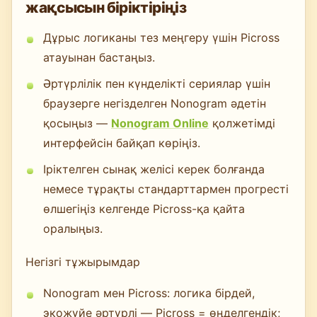
жақсысын біріктіріңіз
Дұрыс логиканы тез меңгеру үшін Picross
атауынан бастаңыз.
Әртүрлілік пен күнделікті сериялар үшін
браузерге негізделген Nonogram әдетін
қосыңыз —
Nonogram Online
қолжетімді
интерфейсін байқап көріңіз.
Іріктелген сынақ желісі керек болғанда
немесе тұрақты стандарттармен прогресті
өлшегіңіз келгенде Picross-қа қайта
оралыңыз.
Негізгі тұжырымдар
Nonogram мен Picross: логика бірдей,
экожүйе әртүрлі — Picross = өңделгендік;