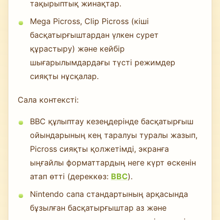
тақырыптық жинақтар.
Mega Picross, Clip Picross (кіші
басқатырғыштардан үлкен сурет
құрастыру) және кейбір
шығарылымдардағы түсті режимдер
сияқты нұсқалар.
Сала контексті:
BBC құлыптау кезеңдерінде басқатырғыш
ойындарының кең таралуы туралы жазып,
Picross сияқты қолжетімді, экранға
ыңғайлы форматтардың неге күрт өскенін
атап өтті (дереккөз:
BBC
).
Nintendo сапа стандартының арқасында
бұзылған басқатырғыштар аз және