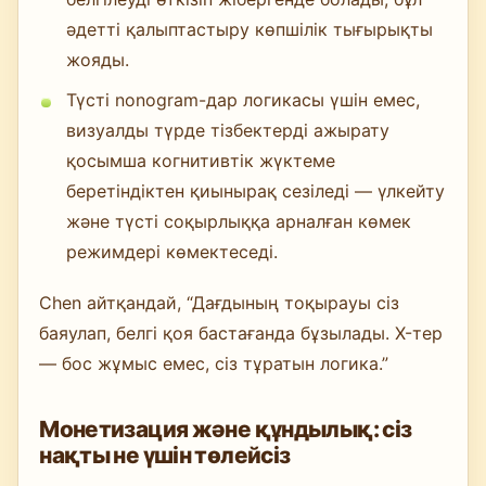
әдетті қалыптастыру көпшілік тығырықты
жояды.
Түсті nonogram-дар логикасы үшін емес,
визуалды түрде тізбектерді ажырату
қосымша когнитивтік жүктеме
беретіндіктен қиынырақ сезіледі — үлкейту
және түсті соқырлыққа арналған көмек
режимдері көмектеседі.
Chen айтқандай, “Дағдының тоқырауы сіз
баяулап, белгі қоя бастағанда бұзылады. X-тер
— бос жұмыс емес, сіз тұратын логика.”
Монетизация және құндылық: сіз
нақты не үшін төлейсіз