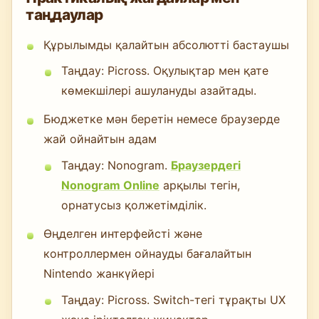
таңдаулар
Құрылымды қалайтын абсолютті бастаушы
Таңдау: Picross. Оқулықтар мен қате
көмекшілері ашулануды азайтады.
Бюджетке мән беретін немесе браузерде
жай ойнайтын адам
Таңдау: Nonogram.
Браузердегі
Nonogram Online
арқылы тегін,
орнатусыз қолжетімділік.
Өңделген интерфейсті және
контроллермен ойнауды бағалайтын
Nintendo жанкүйері
Таңдау: Picross. Switch-тегі тұрақты UX