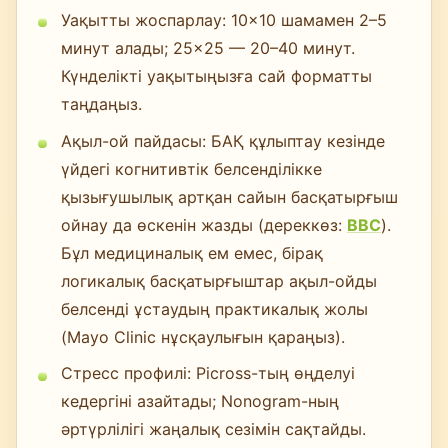
Уақытты жоспарлау: 10×10 шамамен 2–5
минут алады; 25×25 — 20–40 минут.
Күнделікті уақытыңызға сай форматты
таңдаңыз.
Ақыл-ой пайдасы: БАҚ құлыптау кезінде
үйдегі когнитивтік белсенділікке
қызығушылық артқан сайын басқатырғыш
ойнау да өскенін жазды (дереккөз:
BBC
).
Бұл медициналық ем емес, бірақ
логикалық басқатырғыштар ақыл-ойды
белсенді ұстаудың практикалық жолы
(Mayo Clinic нұсқаулығын қараңыз).
Стресс профилі: Picross-тың өңделуі
кедергіні азайтады; Nonogram-ның
әртүрлілігі жаңалық сезімін сақтайды.