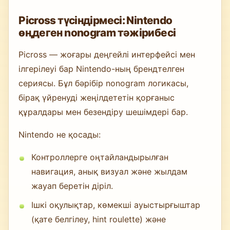
Picross түсіндірмесі: Nintendo
өңдеген nonogram тәжірибесі
Picross — жоғары деңгейлі интерфейсі мен
ілгерілеуі бар Nintendo-ның брендтелген
сериясы. Бұл бәрібір nonogram логикасы,
бірақ үйренуді жеңілдететін қорғаныс
құралдары мен безендіру шешімдері бар.
Nintendo не қосады:
Контроллерге оңтайландырылған
навигация, анық визуал және жылдам
жауап беретін діріл.
Ішкі оқулықтар, көмекші ауыстырғыштар
(қате белгілеу, hint roulette) және