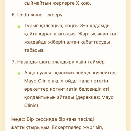
сыймайтын жерлерге X қою.
Undo және тексеру
Тұрып қалсаңыз, соңғы 3–5 қадамды
қайта қарап шығыңыз. Жартысынан көп
жағдайда жіберіп алған қабаттасуды
табасыз.
Назарды шоғырландыру үшін таймер
Аздап уақыт қысымы зейінді күшейтеді.
Mayo Clinic ақыл-ойды талап ететін
әрекеттер когнитивтік белсенділікті
қолдайтынын айтады (дереккөз: Mayo
Clinic).
Кеңес: Бір сессияда бір ғана тәсілді
жаттықтырыңыз. Ескертпелер жүргізіп,