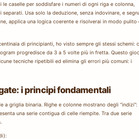
le caselle per soddisfare i numeri di ogni riga e colonna,
 separati. Usa solo la deduzione, senza indovinare, e segn
ne, applica una logica coerente e risolverai in modo pulito 
tinaia di principianti, ho visto sempre gli stessi schemi: c
nogram progredisce da 3 a 5 volte più in fretta. Questo gio
une tecniche ripetibili ed elimina gli errori più comuni: i
te: i principi fondamentali
a griglia binaria. Righe e colonne mostrano degli “indizi”:
senta una serie contigua di celle riempite. Tra due serie
.
i):