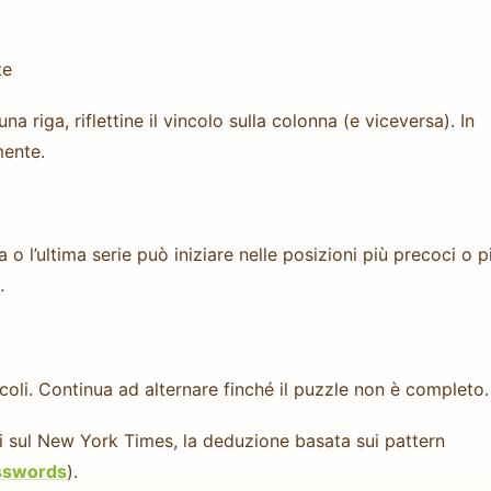
te
a riga, riflettine il vincolo sulla colonna (e viceversa). In
mente.
a o l’ultima serie può iniziare nelle posizioni più precoci o p
.
li. Continua ad alternare finché il puzzle non è completo.
i sul New York Times, la deduzione basata sui pattern
sswords
).