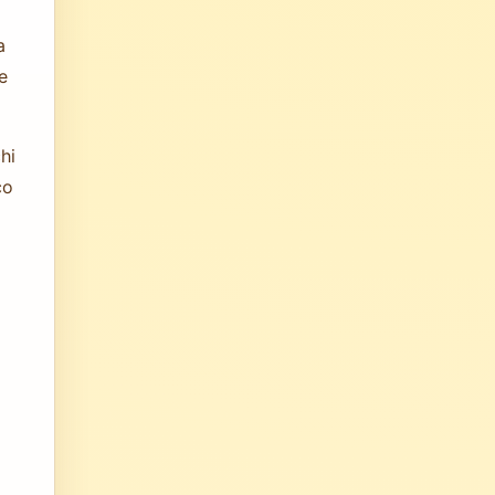
a
e
hi
co