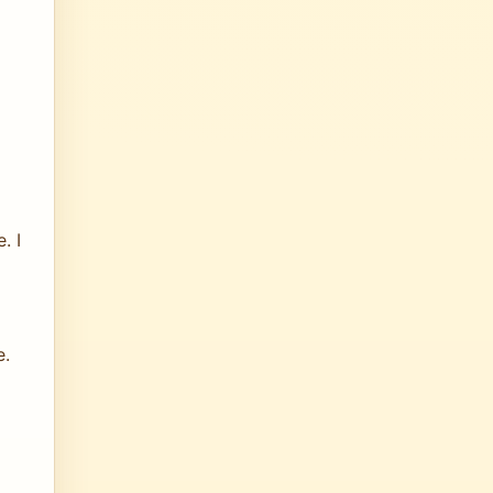
. I
e.