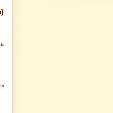
o)
ta.
ota