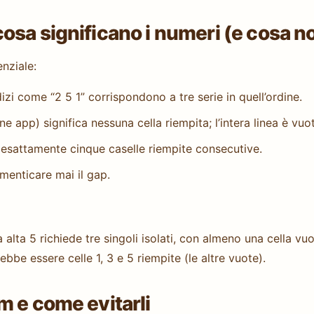
osa significano i numeri (e cosa n
nziale:
dizi come “2 5 1” corrispondono a tre serie in quell’ordine.
e app) significa nessuna cella riempita; l’intera linea è vuo
 esattamente cinque caselle riempite consecutive.
imenticare mai il gap.
 alta 5 richiede tre singoli isolati, con almeno una cella vu
bbe essere celle 1, 3 e 5 riempite (le altre vuote).
m e come evitarli