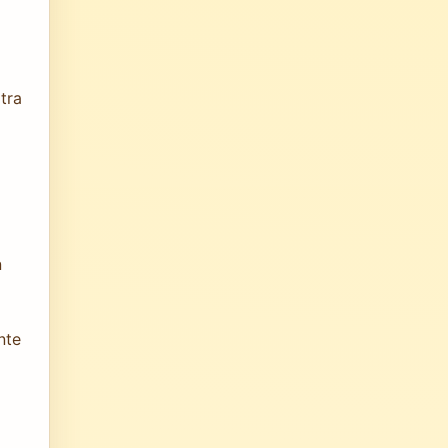
tra
n
nte