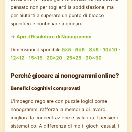
pensato non per toglierti la soddisfazione, ma
per aiutarti a superare un punto di blocco
specifico e continuare a giocare.
→
Apri il Risolutore di Nonogrammi
Dimensioni disponibili:
5×5
·
6×6
·
8×8
·
10×10
·
12×12
·
15×15
·
20×20
·
25×25
·
30×30
Perché giocare ai nonogrammi online?
Benefici cognitivi comprovati
L'impegno regolare con puzzle logici come i
nonogrammi rafforza la memoria di lavoro,
migliora la concentrazione e sviluppa il pensiero
sistematico. A differenza di molti giochi casual, i