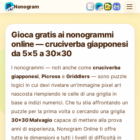
Nonogram
Caricamento del gioco…
Gioca gratis ai nonogrammi
online — cruciverba giapponesi
da 5×5 a 30×30
I nonogrammi — noti anche come
cruciverba
giapponesi
,
Picross
e
Griddlers
— sono puzzle
logici in cui devi rivelare un'immagine pixel art
nascosta riempiendo le celle di una griglia in
base a indizi numerici. Che tu stia affrontando un
puzzle per la prima volta o cercando una griglia
30×30 Malvagio
capace di mettere alla prova
anni di esperienza, Nonogram Online ti offre
tutte le dimensioni e tutti i livelli di difficoltà in