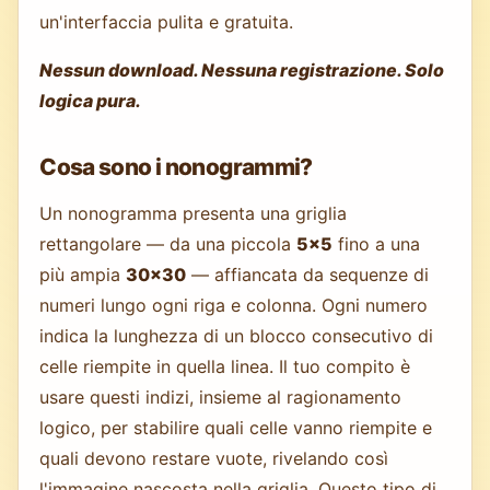
un'interfaccia pulita e gratuita.
Nessun download. Nessuna registrazione. Solo
logica pura.
Cosa sono i nonogrammi?
Un nonogramma presenta una griglia
rettangolare — da una piccola
5×5
fino a una
più ampia
30×30
— affiancata da sequenze di
numeri lungo ogni riga e colonna. Ogni numero
indica la lunghezza di un blocco consecutivo di
celle riempite in quella linea. Il tuo compito è
usare questi indizi, insieme al ragionamento
logico, per stabilire quali celle vanno riempite e
quali devono restare vuote, rivelando così
l'immagine nascosta nella griglia. Questo tipo di