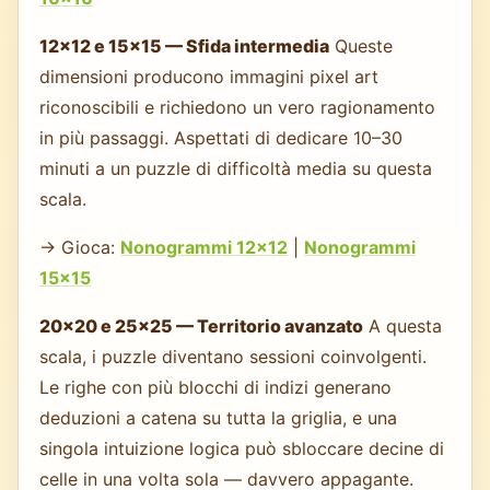
12×12 e 15×15 — Sfida intermedia
Queste
dimensioni producono immagini pixel art
riconoscibili e richiedono un vero ragionamento
in più passaggi. Aspettati di dedicare 10–30
minuti a un puzzle di difficoltà media su questa
scala.
→ Gioca:
Nonogrammi 12×12
|
Nonogrammi
15×15
20×20 e 25×25 — Territorio avanzato
A questa
scala, i puzzle diventano sessioni coinvolgenti.
Le righe con più blocchi di indizi generano
deduzioni a catena su tutta la griglia, e una
singola intuizione logica può sbloccare decine di
celle in una volta sola — davvero appagante.