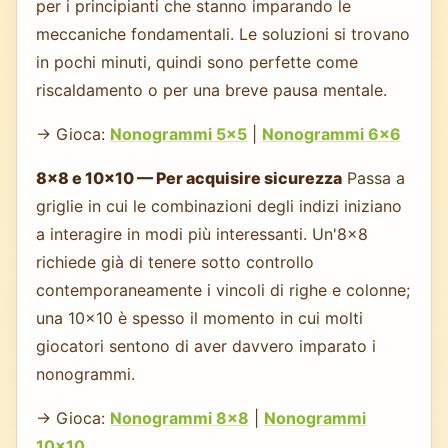
per i principianti che stanno imparando le
meccaniche fondamentali. Le soluzioni si trovano
in pochi minuti, quindi sono perfette come
riscaldamento o per una breve pausa mentale.
→ Gioca:
Nonogrammi 5×5
|
Nonogrammi 6×6
8×8 e 10×10 — Per acquisire sicurezza
Passa a
griglie in cui le combinazioni degli indizi iniziano
a interagire in modi più interessanti. Un'8×8
richiede già di tenere sotto controllo
contemporaneamente i vincoli di righe e colonne;
una 10×10 è spesso il momento in cui molti
giocatori sentono di aver davvero imparato i
nonogrammi.
→ Gioca:
Nonogrammi 8×8
|
Nonogrammi
10×10