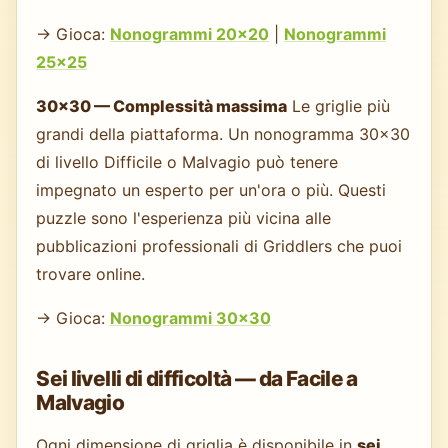
→ Gioca:
Nonogrammi 20×20
|
Nonogrammi
25×25
30×30 — Complessità massima
Le griglie più
grandi della piattaforma. Un nonogramma 30×30
di livello Difficile o Malvagio può tenere
impegnato un esperto per un'ora o più. Questi
puzzle sono l'esperienza più vicina alle
pubblicazioni professionali di Griddlers che puoi
trovare online.
→ Gioca:
Nonogrammi 30×30
Sei livelli di difficoltà — da Facile a
Malvagio
Ogni dimensione di griglia è disponibile in
sei