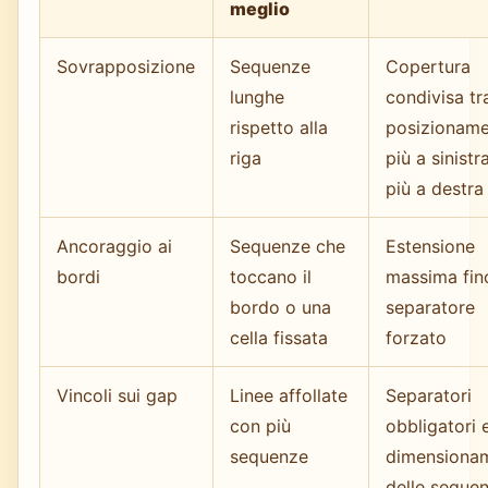
meglio
Sovrapposizione
Sequenze
Copertura
lunghe
condivisa tr
rispetto alla
posizioname
riga
più a sinistr
più a destra
Ancoraggio ai
Sequenze che
Estensione
bordi
toccano il
massima fin
bordo o una
separatore
cella fissata
forzato
Vincoli sui gap
Linee affollate
Separatori
con più
obbligatori 
sequenze
dimensiona
delle seque