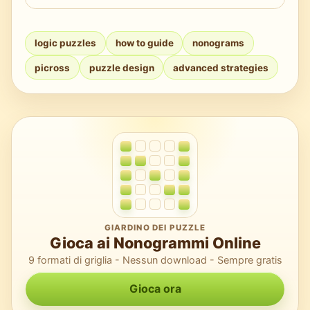
che è vero l'opposto.
Usa fonti e app affidabili con controllo di
unicità, supporto per le X, conteggio delle
logic puzzles
how to guide
nonograms
linee e verifiche dei progressi. Allenati da
picross
puzzle design
advanced strategies
griglie piccole a più grandi per mantenere
costanza.
GIARDINO DEI PUZZLE
Gioca ai Nonogrammi Online
9 formati di griglia - Nessun download - Sempre gratis
Gioca ora