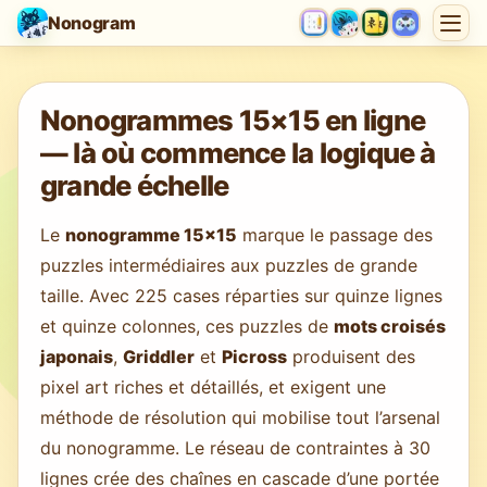
Nonogram
Chargement du jeu…
Nonogrammes 15×15 en ligne
— là où commence la logique à
grande échelle
Le
nonogramme 15×15
marque le passage des
puzzles intermédiaires aux puzzles de grande
taille. Avec 225 cases réparties sur quinze lignes
et quinze colonnes, ces puzzles de
mots croisés
japonais
,
Griddler
et
Picross
produisent des
pixel art riches et détaillés, et exigent une
méthode de résolution qui mobilise tout l’arsenal
du nonogramme. Le réseau de contraintes à 30
lignes crée des chaînes en cascade d’une portée