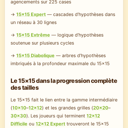
agencements sur 225 cases
→
15×15 Expert
— cascades d’hypothèses dans
un réseau à 30 lignes
→
15×15 Extrême
— logique d’hypothèses
soutenue sur plusieurs cycles
→
15×15 Diabolique
— arbres d’hypothèses
imbriqués à la profondeur maximale du 15×15
Le 15×15 dans la progression complète
des tailles
Le 15×15 fait le lien entre la gamme intermédiaire
(
10×10
–
12×12
) et les grandes grilles (
20×20
–
30×30
). Les joueurs qui terminent
12×12
Difficile
ou
12×12 Expert
trouveront le 15×15