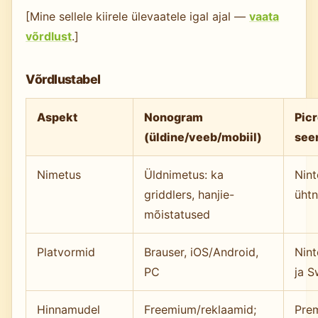
[Mine sellele kiirele ülevaatele igal ajal —
vaata
võrdlust
.]
Võrdlustabel
Aspekt
Nonogram
Pic
(üldine/veeb/mobiil)
seer
Nimetus
Üldnimetus: ka
Nin
griddlers, hanjie-
ühtn
mõistatused
Platvormid
Brauser, iOS/Android,
Nin
PC
ja S
Hinnamudel
Freemium/reklaamid;
Prem