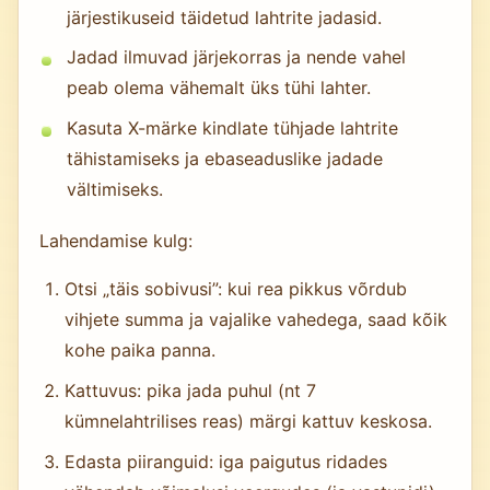
järjestikuseid täidetud lahtrite jadasid.
Jadad ilmuvad järjekorras ja nende vahel
peab olema vähemalt üks tühi lahter.
Kasuta X-märke kindlate tühjade lahtrite
tähistamiseks ja ebaseaduslike jadade
vältimiseks.
Lahendamise kulg:
Otsi „täis sobivusi”: kui rea pikkus võrdub
vihjete summa ja vajalike vahedega, saad kõik
kohe paika panna.
Kattuvus: pika jada puhul (nt 7
kümnelahtrilises reas) märgi kattuv keskosa.
Edasta piiranguid: iga paigutus ridades