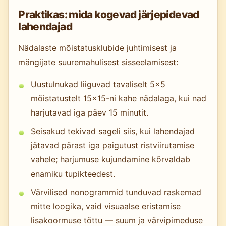
Praktikas: mida kogevad järjepidevad
lahendajad
Nädalaste mõistatusklubide juhtimisest ja
mängijate suuremahulisest sisseelamisest:
Uustulnukad liiguvad tavaliselt 5×5
mõistatustelt 15×15-ni kahe nädalaga, kui nad
harjutavad iga päev 15 minutit.
Seisakud tekivad sageli siis, kui lahendajad
jätavad pärast iga paigutust ristviirutamise
vahele; harjumuse kujundamine kõrvaldab
enamiku tupikteedest.
Värvilised nonogrammid tunduvad raskemad
mitte loogika, vaid visuaalse eristamise
lisakoormuse tõttu — suum ja värvipimeduse