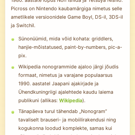
Picross on Nintendo kaubamärgiga nimetus selle
ametlikele versioonidele Game Boyl, DS-il, 3DS-il
ja Switchil.
Sünonüümid, mida võid kohata: griddlers,
hanjie-mõistatused, paint-by-numbers, pic-a-
pix.
Wikipedia nonogrammide ajaloo järgi jõudis
formaat, nimetus ja varajane populaarsus
1990. aastatel Jaapani ajakirjade ja
Ühendkuningriigi ajalehtede kaudu laiema
publikuni (allikas:
Wikipedia
).
Tänapäeva turul tähendab „Nonogram”
tavaliselt brauseri- ja mobiilirakendusi ning
kogukonna loodud komplekte, samas kui