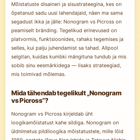
Mõistatuste disaineri ja sisustrateegina, kes on
õpetanud sadu uusi lahendajaid, näen ma sama
segadust ikka ja jälle: Nonogram vs Picross on
peamiselt bränding. Tegelikud erinevused on
platvormis, funktsioonides, rahaks tegemises ja
selles, kui palju juhendamist sa tahad. Allpool
selgitan, kuidas kumbki mängituna tundub ja mis
sobib sinu eesmärkidega — lisaks strateegiad,
mis toimivad mõlemas.
Mida tähendab tegelikult „Nonogram
vs Picross”?
Nonogram vs Picross kirjeldab üht
loogikamõistatust kahe sildiga. Nonogram on
üldnimetus pildiloogika mõistatustele, mille lõid
1980. aastate lõpus Non Ishida ja Tetsuya Nishio.