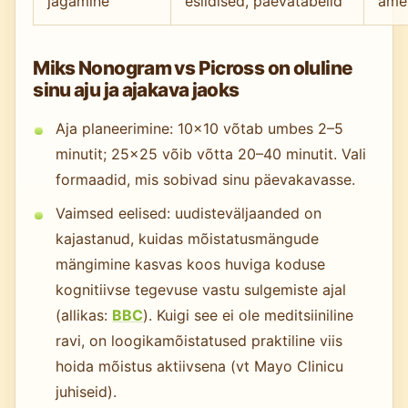
jagamine
esildised, päevatabelid
ame
Miks Nonogram vs Picross on oluline
sinu aju ja ajakava jaoks
Aja planeerimine: 10×10 võtab umbes 2–5
minutit; 25×25 võib võtta 20–40 minutit. Vali
formaadid, mis sobivad sinu päevakavasse.
Vaimsed eelised: uudisteväljaanded on
kajastanud, kuidas mõistatusmängude
mängimine kasvas koos huviga koduse
kognitiivse tegevuse vastu sulgemiste ajal
(allikas:
BBC
). Kuigi see ei ole meditsiiniline
ravi, on loogikamõistatused praktiline viis
hoida mõistus aktiivsena (vt Mayo Clinicu
juhiseid).