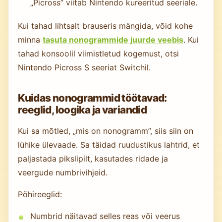
„Picross” viitab Nintendo kureeritud seeriale.
Kui tahad lihtsalt brauseris mängida, võid kohe
minna
tasuta nonogrammide juurde veebis
. Kui
tahad konsoolil viimistletud kogemust, otsi
Nintendo Picross S seeriat Switchil.
Kuidas nonogrammid töötavad:
reeglid, loogika ja variandid
Kui sa mõtled, „mis on nonogramm”, siis siin on
lühike ülevaade. Sa täidad ruudustikus lahtrid, et
paljastada pikslipilt, kasutades ridade ja
veergude numbrivihjeid.
Põhireeglid:
Numbrid näitavad selles reas või veerus