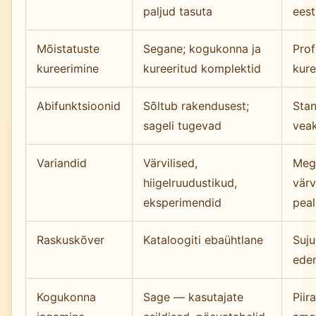
paljud tasuta
eest
Mõistatuste
Segane; kogukonna ja
Prof
kureerimine
kureeritud komplektid
kure
Abifunktsioonid
Sõltub rakendusest;
Stan
sageli tugevad
veak
Variandid
Värvilised,
Mega
hiigelruudustikud,
värv
eksperimendid
peal
Raskuskõver
Kataloogiti ebaühtlane
Suju
ede
Kogukonna
Sage — kasutajate
Piir