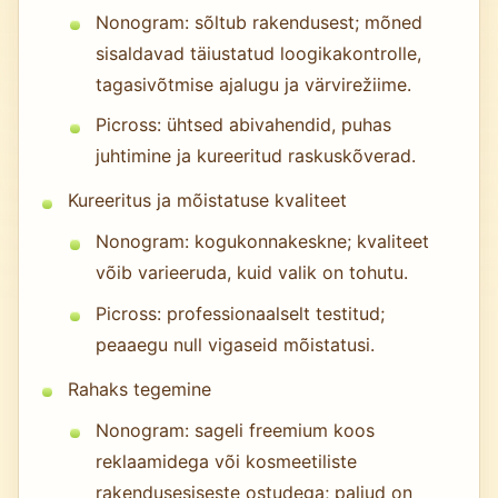
Nonogram: sõltub rakendusest; mõned
sisaldavad täiustatud loogikakontrolle,
tagasivõtmise ajalugu ja värvirežiime.
Picross: ühtsed abivahendid, puhas
juhtimine ja kureeritud raskuskõverad.
Kureeritus ja mõistatuse kvaliteet
Nonogram: kogukonnakeskne; kvaliteet
võib varieeruda, kuid valik on tohutu.
Picross: professionaalselt testitud;
peaaegu null vigaseid mõistatusi.
Rahaks tegemine
Nonogram: sageli freemium koos
reklaamidega või kosmeetiliste
rakendusesiseste ostudega; paljud on