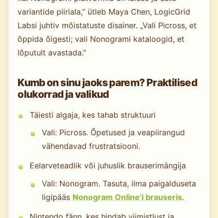
variantide piiriala,” ütleb Maya Chen, LogicGrid
Labsi juhtiv mõistatuste disainer. „Vali Picross, et
õppida õigesti; vali Nonogrami kataloogid, et
lõputult avastada.”
Kumb on sinu jaoks parem? Praktilised
olukorrad ja valikud
Täiesti algaja, kes tahab struktuuri
Vali: Picross. Õpetused ja veapiirangud
vähendavad frustratsiooni.
Eelarveteadlik või juhuslik brauserimängija
Vali: Nonogram. Tasuta, ilma paigalduseta
ligipääs
Nonogram Online’i brauseris
.
Nintendo fänn, kes hindab viimistlust ja