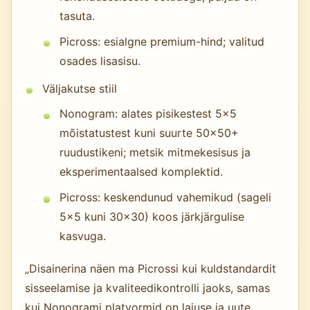
tasuta.
Picross: esialgne premium-hind; valitud
osades lisasisu.
Väljakutse stiil
Nonogram: alates pisikestest 5×5
mõistatustest kuni suurte 50×50+
ruudustikeni; metsik mitmekesisus ja
eksperimentaalsed komplektid.
Picross: keskendunud vahemikud (sageli
5×5 kuni 30×30) koos järkjärgulise
kasvuga.
„Disainerina näen ma Picrossi kui kuldstandardit
sisseelamise ja kvaliteedikontrolli jaoks, samas
kui Nonogrami platvormid on laiuse ja uute