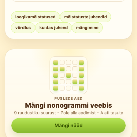
kattuvusi, vahede arvestust ja ristviirutamist
Kasuta brauseripõhist Nonogrami platvormi
ilma oletamiseta.
päevatabelite ja puhta kasutuskogemusega
loogikamõistatused
mõistatuste juhendid
— proovi Nonogram Online’i, et saada kohe,
võrdlus
kuidas juhend
mängimine
ilma paigalduseta harjutusseansse.
PUSLEDE AED
Mängi nonogrammi veebis
9 ruudustiku suurust - Pole allalaadimist - Alati tasuta
Mängi nüüd