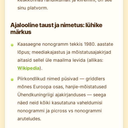
sinu platvorm.
Ajalooline taust ja nimetus: lühike
märkus
Kaasaegne nonogramm tekkis 1980. aastate
lõpus; meediakajastus ja mõistatusajakirjad
aitasid sellel üle maailma levida (allikas:
Wikipedia
).
Piirkondlikud nimed püsivad — griddlers
mõnes Euroopa osas, hanjie-mõistatused
Ühendkuningriigi ajakirjanduses — seega
näed neid kõiki kasutatuna vaheldumisi
nonogrammi ja picross vs nonogrammi
aruteludes.