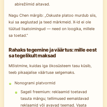
abirežiimid aitavad.
Nagu Chen märgib: „Oskuste platoo murdub siis,
kui sa aeglustad ja teed märkmeid. X-id ei ole
tüütud lisatoimingud — need on loogika, millele
sa toetad.”
Rahaks tegemine ja väärtus: mille eest
sa tegelikult maksad
Mõistmine, kuidas iga ökosüsteem tasu küsib,
teeb pikaajalise väärtuse selgemaks.
Nonogrami platvormid
Sageli freemium: reklaamid toetavad
tasuta mängu; tellimused eemaldavad
reklaamid või avavad teemad. Vaata