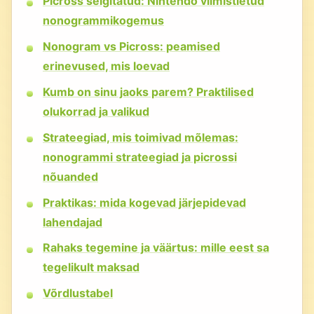
Picross selgitatud: Nintendo viimistletud
nonogrammikogemus
Nonogram vs Picross: peamised
erinevused, mis loevad
Kumb on sinu jaoks parem? Praktilised
olukorrad ja valikud
Strateegiad, mis toimivad mõlemas:
nonogrammi strateegiad ja picrossi
nõuanded
Praktikas: mida kogevad järjepidevad
lahendajad
Rahaks tegemine ja väärtus: mille eest sa
tegelikult maksad
Võrdlustabel