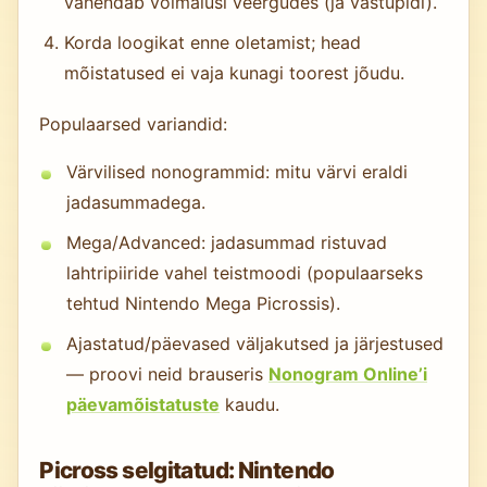
vähendab võimalusi veergudes (ja vastupidi).
Korda loogikat enne oletamist; head
mõistatused ei vaja kunagi toorest jõudu.
Populaarsed variandid:
Värvilised nonogrammid: mitu värvi eraldi
jadasummadega.
Mega/Advanced: jadasummad ristuvad
lahtripiiride vahel teistmoodi (populaarseks
tehtud Nintendo Mega Picrossis).
Ajastatud/päevased väljakutsed ja järjestused
— proovi neid brauseris
Nonogram Online’i
päevamõistatuste
kaudu.
Picross selgitatud: Nintendo