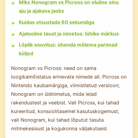
Miks Nonogram vs Picross on oluline sinu
aju ja ajakava jaoks
Kuidas otsustada 60 sekundiga
Ajalooline taust ja nimetus: lühike märkus
Lõplik soovitus: ühenda mõlema parimad
küljed
Nonogram vs Picross: need on sama
loogikamõistatus erinevate nimede all. Picross on
Nintendo kaubamärgiga, viimistletud versioon;
Nonogram on üldnimetus, mida leiad
rakendustest ja veebist. Vali Picross, kui tahad
kureeritud, konsoolitasemel kasutuskogemust;
vali Nonogram, kui tahad lõputut tasuta
mitmekesisust ja kogukonna väljakutseid.