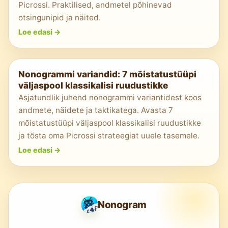
Picrossi. Praktilised, andmetel põhinevad
otsingunipid ja näited.
Loe edasi
->
Nonogrammi variandid: 7 mõistatustüüpi
väljaspool klassikalisi ruudustikke
Asjatundlik juhend nonogrammi variantidest koos
andmete, näidete ja taktikatega. Avasta 7
mõistatustüüpi väljaspool klassikalisi ruudustikke
ja tõsta oma Picrossi strateegiat uuele tasemele.
Loe edasi
->
Nonogram