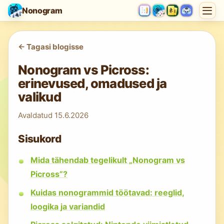
Nonogram
<-
Tagasi blogisse
Nonogram vs Picross:
erinevused, omadused ja
valikud
Avaldatud
15.6.2026
Sisukord
Mida tähendab tegelikult „Nonogram vs
Picross”?
Kuidas nonogrammid töötavad: reeglid,
loogika ja variandid