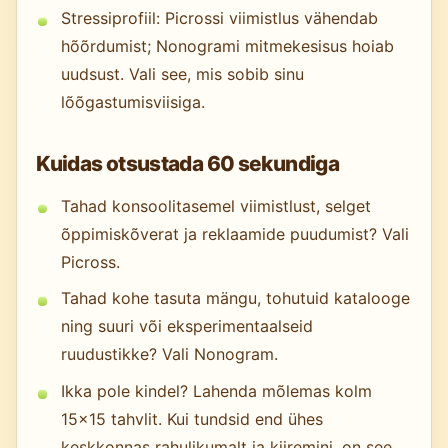
Stressiprofiil: Picrossi viimistlus vähendab
hõõrdumist; Nonogrami mitmekesisus hoiab
uudsust. Vali see, mis sobib sinu
lõõgastumisviisiga.
Kuidas otsustada 60 sekundiga
Tahad konsoolitasemel viimistlust, selget
õppimiskõverat ja reklaamide puudumist? Vali
Picross.
Tahad kohe tasuta mängu, tohutuid katalooge
ning suuri või eksperimentaalseid
ruudustikke? Vali Nonogram.
Ikka pole kindel? Lahenda mõlemas kolm
15×15 tahvlit. Kui tundsid end ühes
keskkonnas rahulikumalt ja kiiremini, on see