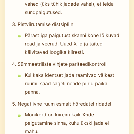
vahed (üks tühik jadade vahel), et leida
sundpaigutused.
Ristviirutamise distsipliin
Pärast iga paigutust skanni kohe lõikuvad
read ja veerud. Uued X-id ja täited
käivitavad loogika kiiresti.
Sümmeetriliste vihjete pariteedikontroll
Kui kaks identset jada raamivad väikest
ruumi, saad sageli nende piirid paika
panna.
Negatiivne ruum esmalt hõredatel ridadel
Mõnikord on kiireim käik X-ide
paigutamine sinna, kuhu ükski jada ei
mahu.