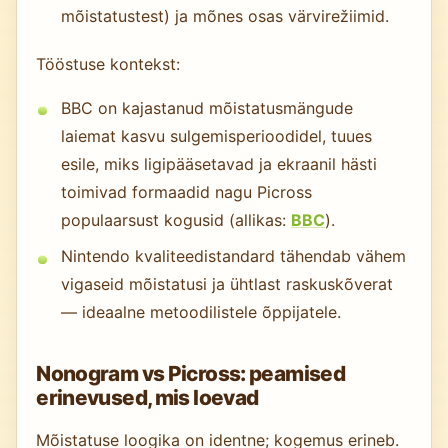
mõistatustest) ja mõnes osas värvirežiimid.
Tööstuse kontekst:
BBC on kajastanud mõistatusmängude
laiemat kasvu sulgemisperioodidel, tuues
esile, miks ligipääsetavad ja ekraanil hästi
toimivad formaadid nagu Picross
populaarsust kogusid (allikas:
BBC
).
Nintendo kvaliteedistandard tähendab vähem
vigaseid mõistatusi ja ühtlast raskuskõverat
— ideaalne metoodilistele õppijatele.
Nonogram vs Picross: peamised
erinevused, mis loevad
Mõistatuse loogika on identne; kogemus erineb.