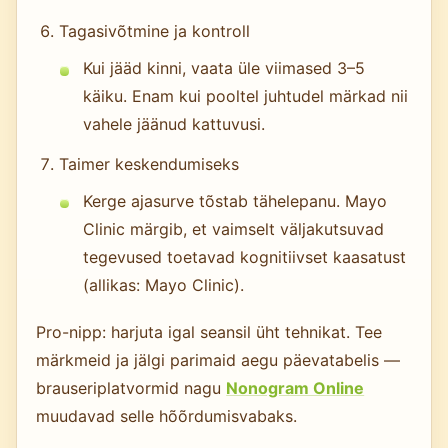
Tagasivõtmine ja kontroll
Kui jääd kinni, vaata üle viimased 3–5
käiku. Enam kui pooltel juhtudel märkad nii
vahele jäänud kattuvusi.
Taimer keskendumiseks
Kerge ajasurve tõstab tähelepanu. Mayo
Clinic märgib, et vaimselt väljakutsuvad
tegevused toetavad kognitiivset kaasatust
(allikas: Mayo Clinic).
Pro-nipp: harjuta igal seansil üht tehnikat. Tee
märkmeid ja jälgi parimaid aegu päevatabelis —
brauseriplatvormid nagu
Nonogram Online
muudavad selle hõõrdumisvabaks.