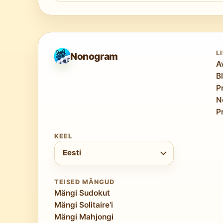
Jah. Raskusaste ja ruudustiku suurus on t
pusle, mille saab tavaliselt lahendada lihts
L
Nonogram
A
B
P
N
P
KEEL
Vali keel
Eesti
TEISED MÄNGUD
Mängi Sudokut
Mängi Solitaire'i
Mängi Mahjongi