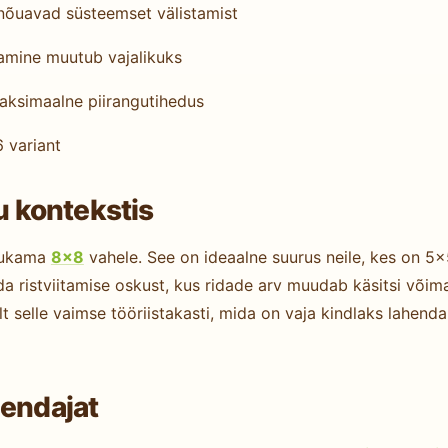
 nõuavad süsteemset välistamist
tamine muutub vajalikuks
ksimaalne piirangutihedus
 variant
 kontekstis
hukama
8×8
vahele. See on ideaalne suurus neile, kes on 5
a ristviitamise oskust, kus ridade arv muudab käsitsi võima
 selle vaimse tööriistakasti, mida on vaja kindlaks lahen
hendajat