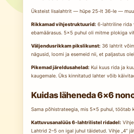
Üksteist lisalahtrit — hüpe 25-lt 36-le — m
Rikkamad vihjestruktuurid:
6-lahtriline rida
ebamäärasus. 5×5 puhul oli mitme plokiga vihj
Väljendusrikkam pikslikunst:
36 lahtrit või
nägusid, loomi ja esemeid nii, et paljastus olek
Pikemad järeldusahelad:
Kui kuus rida ja ku
kaugemale. Üks kinnitatud lahter võib käivita
Kuidas läheneda 6×6 non
Sama põhistrateegia, mis 5×5 puhul, töötab ka
Kattuvusanalüüs 6-lahtrilistel ridadel:
Vihje
Lahtrid 2–5 on igal juhul täidetud. Vihje „4”