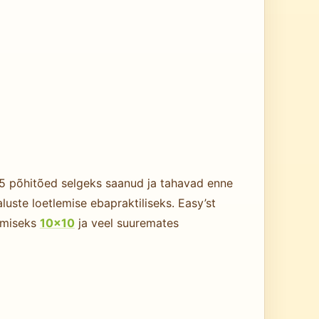
×5 põhitõed selgeks saanud ja tahavad enne
luste loetlemise ebapraktiliseks. Easy’st
damiseks
10×10
ja veel suuremates