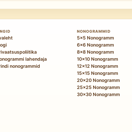
eineteisest sõltumatud. 6×6 Evil pusle võib nõuda märksa a
a kattuvusanalüüsiga. Kui otsid väljakutset, on raskusaste ol
INGID
NONOGRAMMID
valeht
5x5 Nonogramm
logi
6x6 Nonogramm
rivaatsuspoliitika
8x8 Nonogramm
onogrammi lahendaja
10x10 Nonogramm
rindi nonogrammid
12x12 Nonogramm
15x15 Nonogramm
20x20 Nonogramm
25x25 Nonogramm
30x30 Nonogramm