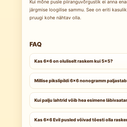
Kui mõne pusle piiranguvõrgustik ei anna ena
järgmise loogilise sammu. See on eriti kasuli
pruugi kohe nähtav olla.
FAQ
Kas 6×6 on oluliselt raskem kui 5×5?
Sama raskusastme juures on 6×6 mõõdukalt k
sisse uusi kattuvusmustreid. Easy 6×6 on s
Millise pikslipildi 6×6 nonogramm paljasta
36-lahtrilise lahutusega on pildid detailse
Pikslikunst on teadlikult ikooniline, nii et 
Kui palju lahtrid võib hea esimene läbivaat
Easy raskusastmel lahendab süsteemne esim
lahtrid langevad enamasti teise ristviitami
Kas 6×6 Evil pusled võivad tõesti olla ras