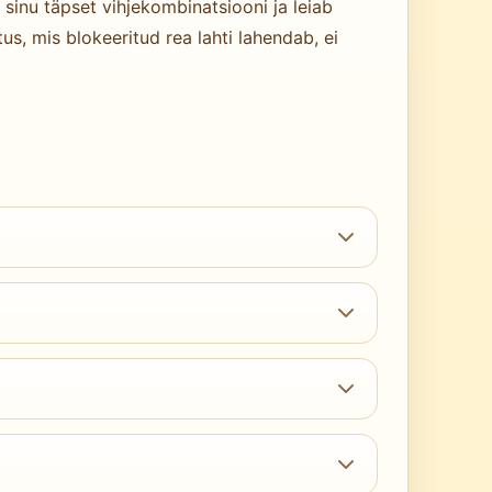
sinu täpset vihjekombinatsiooni ja leiab
s, mis blokeeritud rea lahti lahendab, ei
 6-lahtriliste ridade aritmeetika toob
5×5 puslet.
hiesemed ja stiliseeritud tegelased.
elt 20 kuni 28 lahtrit 36-st. Ülejäänud
ahte täielikku läbimist.