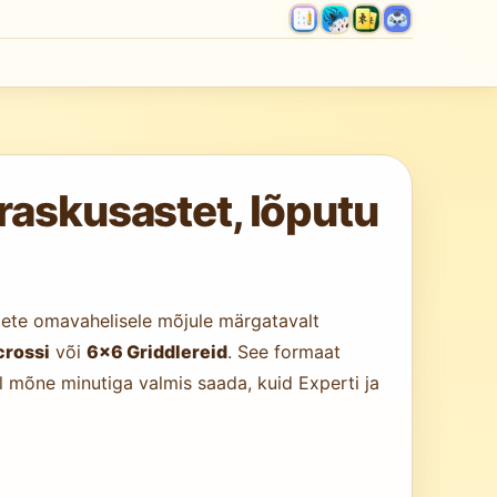
raskusastet, lõputu
hjete omavahelisele mõjule märgatavalt
crossi
või
6×6 Griddlereid
. See formaat
l mõne minutiga valmis saada, kuid Experti ja