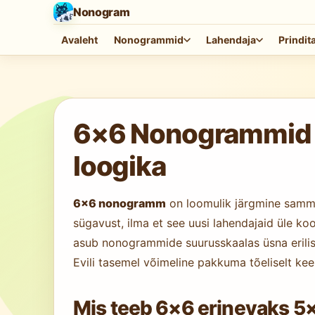
Nonogram
Avaleht
Nonogrammid
Lahendaja
Prindit
Mängu laadimine…
6×6 Nonogrammid ve
loogika
6×6 nonogramm
on loomulik järgmine samm p
sügavust, ilma et see uusi lahendajaid üle k
asub nonogrammide suurusskaalas üsna erilise
Evili tasemel võimeline pakkuma tõeliselt kee
Mis teeb 6×6 erinevaks 5