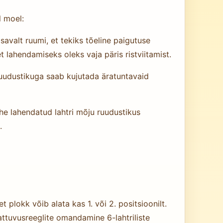
 moel:
iisavalt ruumi, et tekiks tõeline paigutuse
 lahendamiseks oleks vaja päris ristviitamist.
ruudustikuga saab kujutada äratuntavaid
he lahendatud lahtri mõju ruudustikus
.
 plokk võib alata kas 1. või 2. positsioonilt.
attuvusreeglite omandamine 6-lahtriliste