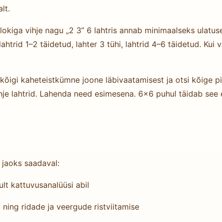
lt.
okiga vihje nagu „2 3” 6 lahtris annab minimaalseks ulatuse
 lahtrid 1–2 täidetud, lahter 3 tühi, lahtrid 4–6 täidetud. Kui
kõigi kaheteistkümne joone läbivaatamisest ja otsi kõige p
hje lahtrid. Lahenda need esimesena. 6×6 puhul täidab see 
jaoks saadaval:
lt kattuvusanalüüsi abil
ning ridade ja veergude ristviitamise