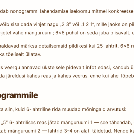
uudab nonogrammi lahendamise iseloomu mitmel konkreetsel
 võib sisaldada vihjet nagu „2 3” või „1 2 1”, mille jaoks on p
etel vähe mänguruumi; 6×6 puhul on seda juba piisavalt, et
maldavad märksa detailsemaid pildikesi kui 25 lahtrit. 6×6 
s tõeliselt üllatav.
us veergu annavad üksteisele pidevalt infot edasi, kandub ü
da järeldusi kahes reas ja kahes veerus, enne kui ahel lõpeb
ogrammile
 siin, kuid 6-lahtriline rida muudab mõningaid arvutusi:
 „5” 6-lahtrilises reas jätab mänguruumi 1 — see tähendab, et
 jätab mänguruumi 2 — lahtrid 3–4 on alati täidetud. Nende k