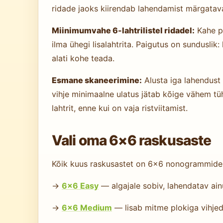
ridade jaoks kiirendab lahendamist märgatava
Miinimumvahe 6-lahtrilistel ridadel:
Kahe pl
ilma ühegi lisalahtrita. Paigutus on sunduslik:
alati kohe teada.
Esmane skaneerimine:
Alusta iga lahendust 
vihje minimaalne ulatus jätab kõige vähem tü
lahtrit, enne kui on vaja ristviitamist.
Vali oma 6×6 raskusaste
Kõik kuus raskusastet on 6×6 nonogrammide 
→
6×6 Easy
— algajale sobiv, lahendatav ainu
→
6×6 Medium
— lisab mitme plokiga vihjed 