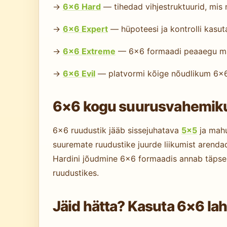
→
6×6 Hard
— tihedad vihjestruktuurid, mis
→
6×6 Expert
— hüpoteesi ja kontrolli kasu
→
6×6 Extreme
— 6×6 formaadi peaaegu ma
→
6×6 Evil
— platvormi kõige nõudlikum 6×6
6×6 kogu suurusvahemiku
6×6 ruudustik jääb sissejuhatava
5×5
ja ma
suuremate ruudustike juurde liikumist arendad
Hardini jõudmine 6×6 formaadis annab täpselt
ruudustikes.
Jäid hätta? Kasuta 6×6 la