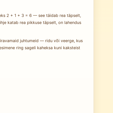
ks 2 + 1 + 3 = 6 — see täidab rea täpselt,
 vihje katab rea pikkuse täpselt, on lahendus
iiravamaid juhtumeid — ridu või veerge, kus
esimene ring sageli kaheksa kuni kaksteist