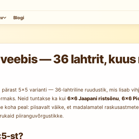
av
Blogi
ebis — 36 lahtrit, kuus 
ärast 5×5 varianti — 36-lahtriline ruudustik, mis lisab vi
oormaks. Neid tuntakse ka kui
6×6 Jaapani ristsõnu
,
6×6 Pi
 koha peal: piisavalt väike, et madalamatel raskusastmete
rukaid piiranguvõrgustikke.
×5-st?