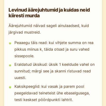
Levinud äärejuhtumid ja kuidas neid
kiiresti murda
Äärejuhtumid näivad sageli ainulaadsed, kuid
järgivad mustreid.
Peaaegu täis read: kui vihjete summa on rea
pikkus miinus k, täida otsad ja suru vahed
sissepoole.
Eraldatud üksikud: üksik 1 keeldude vahel on
sunnitud; märgi see ja skanni ristuvad read
uuesti.
Kaksikpeeglid: kui vasak ja parem pool
peegeldavad teineteist ühe ebaselgusega,
testi keskset pöördpunkti lahtrit.