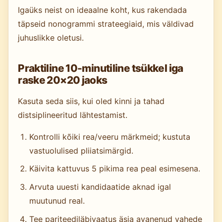
Igaüks neist on ideaalne koht, kus rakendada
täpseid nonogrammi strateegiaid, mis väldivad
juhuslikke oletusi.
Praktiline 10-minutiline tsükkel iga
raske 20×20 jaoks
Kasuta seda siis, kui oled kinni ja tahad
distsiplineeritud lähtestamist.
Kontrolli kõiki rea/veeru märkmeid; kustuta
vastuolulised pliiatsimärgid.
Käivita kattuvus 5 pikima rea peal esimesena.
Arvuta uuesti kandidaatide aknad igal
muutunud real.
Tee pariteediläbivaatus äsja avanenud vahede