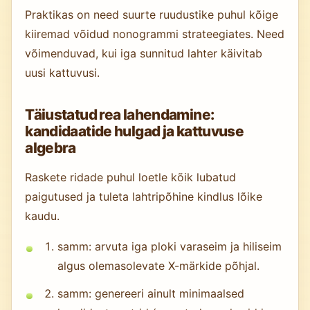
Praktikas on need suurte ruudustike puhul kõige
kiiremad võidud nonogrammi strateegiates. Need
võimenduvad, kui iga sunnitud lahter käivitab
uusi kattuvusi.
Täiustatud rea lahendamine:
kandidaatide hulgad ja kattuvuse
algebra
Raskete ridade puhul loetle kõik lubatud
paigutused ja tuleta lahtripõhine kindlus lõike
kaudu.
samm: arvuta iga ploki varaseim ja hiliseim
algus olemasolevate X-märkide põhjal.
samm: genereeri ainult minimaalsed