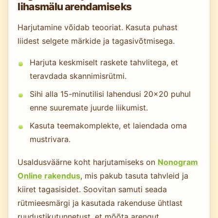
lihasmälu arendamiseks
Harjutamine võidab teooriat. Kasuta puhast
liidest selgete märkide ja tagasivõtmisega.
Harjuta keskmiselt raskete tahvlitega, et
teravdada skannimisrütmi.
Sihi alla 15-minutilisi lahendusi 20×20 puhul
enne suuremate juurde liikumist.
Kasuta teemakomplekte, et laiendada oma
mustrivara.
Usaldusväärne koht harjutamiseks on
Nonogram
Online rakendus
, mis pakub tasuta tahvleid ja
kiiret tagasisidet. Soovitan samuti seada
rütmieesmärgi ja kasutada rakenduse ühtlast
ruudustikutunnetust, et mõõta arengut.