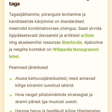
taga
Tagasijälitamine, piirangute levitamine ja
kandidaatide kärpimine on standardsed
meetodid kombinatoorses otsingus. Saad sirvida
ligipääsetavaid ülevaateid ja artikleid
arXivis
ning akadeemilisi ressursse
Stanfordis
. Ajalooline
ja reeglite kontekst on
Wikipedia Nonogrammi
lehel
.
Peamised järeldused
Alusta kattuvusjäreldustest; need annavad
kõige kiiremini sunnitud lahtrid.
Hoia ranget pliiatsimärkide strateegiat ja
skanni pärast iga muutust uuesti.
Hargne harva ja teadlikult kõige tihedamates