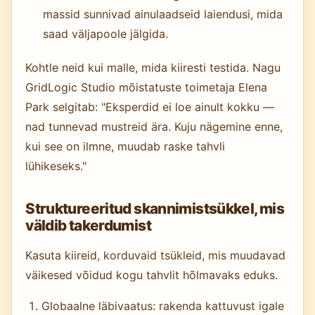
massid sunnivad ainulaadseid laiendusi, mida
saad väljapoole jälgida.
Kohtle neid kui malle, mida kiiresti testida. Nagu
GridLogic Studio mõistatuste toimetaja Elena
Park selgitab: "Eksperdid ei loe ainult kokku —
nad tunnevad mustreid ära. Kuju nägemine enne,
kui see on ilmne, muudab raske tahvli
lühikeseks."
Struktureeritud skannimistsükkel, mis
väldib takerdumist
Kasuta kiireid, korduvaid tsükleid, mis muudavad
väikesed võidud kogu tahvlit hõlmavaks eduks.
Globaalne läbivaatus: rakenda kattuvust igale