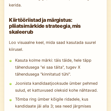
kerida.
Kiirtööriistad ja märgistus:
pliiatsimärkide strateegia, mis
skaleerub
Loo visuaalne keel, mida saad kasutada suurel
kiirusel.
Kasuta kolme märki: täis täide, hele täpp
tähendusega "ei saa täita", tugev X
tähendusega "kinnitatud tühi".
Joonista kandidaatjooksude ümber pehmed
sulud, et kattuvused oleksid kohe nähtavad.
Tõmba ring ümber kõigile ridadele, kus
kandidaate jäi alla 3; sea need järgmises