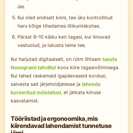
üle.
Kui oled endiselt kinni, tee üks kontrollitud
haru kõige tihedamas lõikumiskohas.
Pärast 8–10 käiku keri tagasi, kui ilmuvad
vastuolud, ja lukusta teine tee.
Kui harjutad digitaalselt, on rütm lihtsam
tasuta
Nonogrami tahvlitel
koos kiire tagasivõtmisega.
Kui tahad raskemaid igapäevaseid kordusi,
salvesta sait järjehoidjatesse ja
lahenda
kureeritud mõistatusi
, et jätkata kiiruse
kasvatamist.
Tööriistad ja ergonoomika, mis
kiirendavad lahendamist tunnetuse
järgi