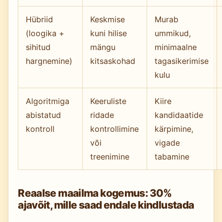
Hübriid
Keskmise
Murab
(loogika +
kuni hilise
ummikud,
sihitud
mängu
minimaalne
hargnemine)
kitsaskohad
tagasikerimise
kulu
Algoritmiga
Keeruliste
Kiire
abistatud
ridade
kandidaatide
kontroll
kontrollimine
kärpimine,
või
vigade
treenimine
tabamine
Reaalse maailma kogemus: 30%
ajavõit, mille saad endale kindlustada