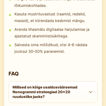
lõikumiskohtades.
Kasuta mustrituvastust (raamid, redelid,
massid), et kiirendada keskmist mängu.
Arenda lihasmälu digitaalse harjutamise ja
ajastatud skannimistsüklitega.
Salvesta oma mõõdikud; otsi 4–6 nädala
jooksul 30–50% paranemist.
FAQ
Millised on kõige usaldusväärsemad
Nonogrammi strateegiad 20×20
ruudustike jaoks?
Alusta kattuvusjäreldustest, hoia rangeid