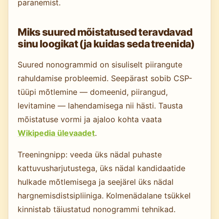
paranemist.
Miks suured mõistatused teravdavad
sinu loogikat (ja kuidas seda treenida)
Suured nonogrammid on sisuliselt piirangute
rahuldamise probleemid. Seepärast sobib CSP-
tüüpi mõtlemine — domeenid, piirangud,
levitamine — lahendamisega nii hästi. Tausta
mõistatuse vormi ja ajaloo kohta vaata
Wikipedia ülevaadet
.
Treeningnipp: veeda üks nädal puhaste
kattuvusharjutustega, üks nädal kandidaatide
hulkade mõtlemisega ja seejärel üks nädal
hargnemisdistsipliiniga. Kolmenädalane tsükkel
kinnistab täiustatud nonogrammi tehnikad.