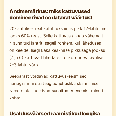
Andmemärkus: miks kattuvused
domineerivad oodatavat väärtust
20-lahtrilisel real katab üksainus pikk 12-lahtriline
jooks 60% reast. Selle kattuvus annab vähemalt
4 sunnitud lahtrit, sageli rohkem, kui läheduses
on keelde. Isegi kaks keskmise pikkusega jooksu
(7 ja 6) kattuvad tihedates olukordades tavaliselt
2–3 lahtri võrra.
Seepärast võidavad kattuvus-eesmised
nonogrammi strateegiad juhusliku skannimise.
Need maksimeerivad sunnitud edenemist minuti
kohta.
Usaldusväärsed raamistikud loogika