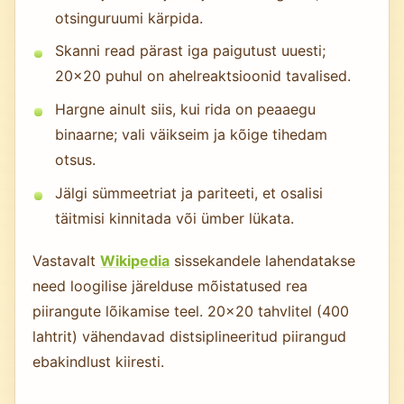
otsinguruumi kärpida.
Skanni read pärast iga paigutust uuesti;
20×20 puhul on ahelreaktsioonid tavalised.
Hargne ainult siis, kui rida on peaaegu
binaarne; vali väikseim ja kõige tihedam
otsus.
Jälgi sümmeetriat ja pariteeti, et osalisi
täitmisi kinnitada või ümber lükata.
Vastavalt
Wikipedia
sissekandele lahendatakse
need loogilise järelduse mõistatused rea
piirangute lõikamise teel. 20×20 tahvlitel (400
lahtrit) vähendavad distsiplineeritud piirangud
ebakindlust kiiresti.