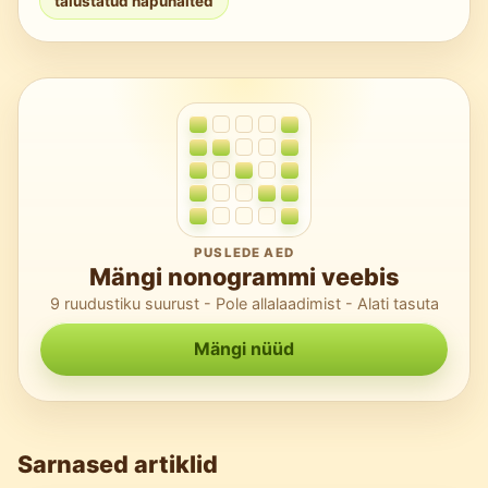
täiustatud näpunäited
PUSLEDE AED
Mängi nonogrammi veebis
9 ruudustiku suurust - Pole allalaadimist - Alati tasuta
Mängi nüüd
Sarnased artiklid