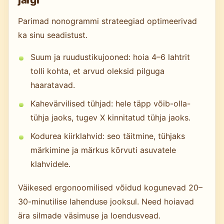
Parimad nonogrammi strateegiad optimeerivad
ka sinu seadistust.
Suum ja ruudustikujooned: hoia 4–6 lahtrit
tolli kohta, et arvud oleksid pilguga
haaratavad.
Kahevärvilised tühjad: hele täpp võib-olla-
tühja jaoks, tugev X kinnitatud tühja jaoks.
Kodurea kiirklahvid: seo täitmine, tühjaks
märkimine ja märkus kõrvuti asuvatele
klahvidele.
Väikesed ergonoomilised võidud kogunevad 20–
30-minutilise lahenduse jooksul. Need hoiavad
ära silmade väsimuse ja loendusvead.