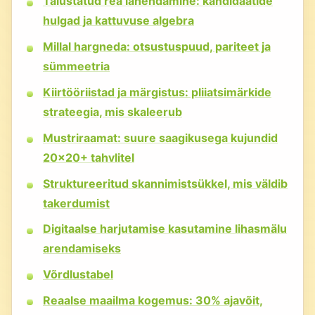
Täiustatud rea lahendamine: kandidaatide
hulgad ja kattuvuse algebra
Millal hargneda: otsustuspuud, pariteet ja
sümmeetria
Kiirtööriistad ja märgistus: pliiatsimärkide
strateegia, mis skaleerub
Mustriraamat: suure saagikusega kujundid
20×20+ tahvlitel
Struktureeritud skannimistsükkel, mis väldib
takerdumist
Digitaalse harjutamise kasutamine lihasmälu
arendamiseks
Võrdlustabel
Reaalse maailma kogemus: 30% ajavõit,