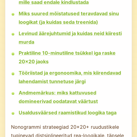
mille saad endale kindlustada
Miks suured mõistatused teravdavad sinu
loogikat (ja kuidas seda treenida)
Levinud äärejuhtumid ja kuidas neid kiiresti
murda
Praktiline 10-minutiline tsükkel iga raske
20×20 jaoks
Tööriistad ja ergonoomika, mis kiirendavad
lahendamist tunnetuse järgi
Andmemärkus: miks kattuvused
domineerivad oodatavat väärtust
Usaldusväärsed raamistikud loogika taga
Nonogrammi strateegiad 20×20+ ruudustikele
tuginevad distsiplineeritud rea-loogikale, täpsele