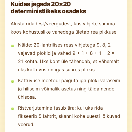
Kuidas jagada 20×20
deterministlikeks osadeks
Alusta ridadest/veergudest, kus vihjete summa
koos kohustuslike vahedega ületab rea pikkuse.
Näide: 20-lahtrilises reas vihjetega 9, 8, 2
vajavad plokid ja vahed 9 + 1 + 8 + 1 + 2 =
21 kohta. Üks koht üle tähendab, et vähemalt
üks kattuvus on igas suures plokis.
Kattuvuse meetod: paiguta iga ploki varaseim
ja hiliseim võimalik asetus ning täida nende
ühisosa.
Ristvarjutamine tasub ära: kui üks rida
fikseerib 5 lahtrit, skanni kohe uuesti lõikuvad
veerud.