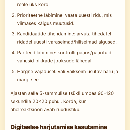
reale üks kord.
Prioriteetne läbimine: vaata uuesti ridu, mis
viimases käigus muutusid.
Kandidaatide tihendamine: arvuta tihedatel
ridadel uuesti varaseimad/hiliseimad algused.
Pariteediläbimine: kontrolli paaris/paarituid
vahesid pikkade jooksude lähedal.
Hargne vajadusel: vali väikseim usutav haru ja
märgi see.
Ajastan selle 5-sammulise tsükli umbes 90–120
sekundile 20×20 puhul. Korda, kuni
ahelreaktsioon avab ruudustiku.
Digitaalse harjutamise kasutamine