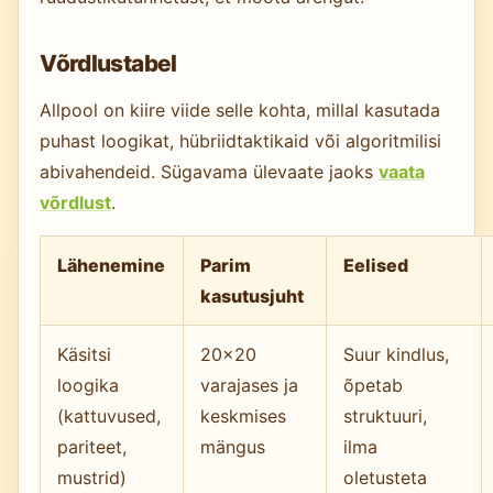
Võrdlustabel
Allpool on kiire viide selle kohta, millal kasutada
puhast loogikat, hübriidtaktikaid või algoritmilisi
abivahendeid. Sügavama ülevaate jaoks
vaata
võrdlust
.
Lähenemine
Parim
Eelised
kasutusjuht
Käsitsi
20×20
Suur kindlus,
loogika
varajases ja
õpetab
(kattuvused,
keskmises
struktuuri,
pariteet,
mängus
ilma
mustrid)
oletusteta