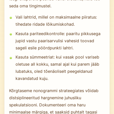
seda oma tingimustel.
Vali lahtrid, millel on maksimaalne piiratus:
tihedate ridade lõikumiskohad.
Kasuta pariteedikontrolle: paaritu pikkusega
jupid vastu paarisarvulisi vahesid toovad
sageli esile pöördpunkti lahtri.
Kasuta sümmeetriat: kui vasak pool variseb
oletuse all kokku, samal ajal kui parem jääb
lubatuks, oled tõenäoliselt peegeldanud
kavandatud kuju.
Kõrgtaseme nonogrammi strateegiates võidab
distsiplineeritud hargnemine juhusliku
spekulatsiooni. Dokumenteeri oma haru
minimaalse märgiga, et saaksid puhtalt tagasi