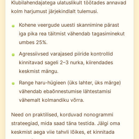
Klubilahendajatega ulatuslikult töötades annavad
kolm harjumust järjekindlalt tulemusi.
Kohene veergude uuesti skannimine pärast
iga pika rea täitmist vähendab tagasiminekut
umbes 25%.
Agressiivsed varajased piiride kontrollid
kinnitavad sageli 2–3 nurka, kiirendades
keskmist mängu.
Range haru-hügieen (üks lahter, üks märge)
vähendab ebaõnnestumise lähtestamisi
vähemalt kolmandiku võrra.
Need on praktilised, korduvad nonogrammi
strateegiad, mida saad täna testida. Jälgi oma
keskmist aega viie tahvli lõikes, et kinnitada