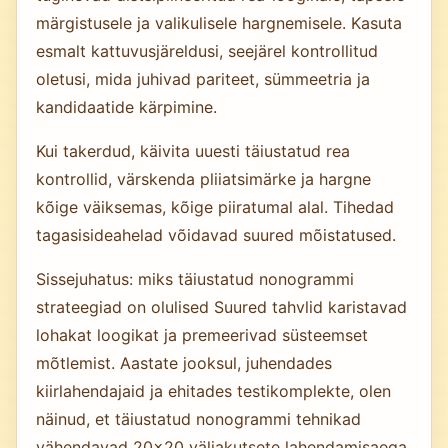
märgistusele ja valikulisele hargnemisele. Kasuta
esmalt kattuvusjäreldusi, seejärel kontrollitud
oletusi, mida juhivad pariteet, sümmeetria ja
kandidaatide kärpimine.
Kui takerdud, käivita uuesti täiustatud rea
kontrollid, värskenda pliiatsimärke ja hargne
kõige väiksemas, kõige piiratumal alal. Tihedad
tagasisideahelad võidavad suured mõistatused.
Sissejuhatus: miks täiustatud nonogrammi
strateegiad on olulised Suured tahvlid karistavad
lohakat loogikat ja premeerivad süsteemset
mõtlemist. Aastate jooksul, juhendades
kiirlahendajaid ja ehitades testikomplekte, olen
näinud, et täiustatud nonogrammi tehnikad
vähendavad 20×20 väljakutsete lahendamisaega