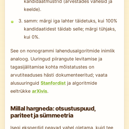
kandidaatmustrid (arvestades vahesid ja
keelde).
samm: märgi iga lahter täidetuks, kui 100%
kandidaatidest täidab selle; märgi tühjaks,
kui 0%.
See on nonogrammi lahendusalgoritmide inimlik
analoog. Uuringud piirangute levitamise ja
tagasijälitamise kohta mõistatustes on
arvutiteaduses hästi dokumenteeritud; vaata
alusuuringuid
Stanfordist
ja algoritmide
eeltrükke
arXivis
.
Millal hargneda: otsustuspuud,
pariteet ja sümmeetria
Isegi eksperdid peavad vahel oletama, kuid tee