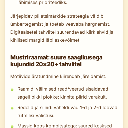
läbimises prioriteediks.
Järjepidev pliiatsimärkide strateegia väldib
ümbertegemist ja toetab veavaba hargnemist.
Digitaalsetel tahvlitel suurendavad kiirklahvid ja
kihilised märgid läbilaskevõimet.
Mustriraamat: suure saagikusega
kujundid 20×20+ tahvlitel
Motiivide äratundmine kiirendab järeldamist.
Raamid: välimised read/veerud sisaldavad
sageli pikki plokke; kinnita piirid varakult.
Redelid ja siinid: vahelduvad 1-d ja 2-d loovad
rütmilisi välistusi.
Massid koos kombitsatega: suured kesksed