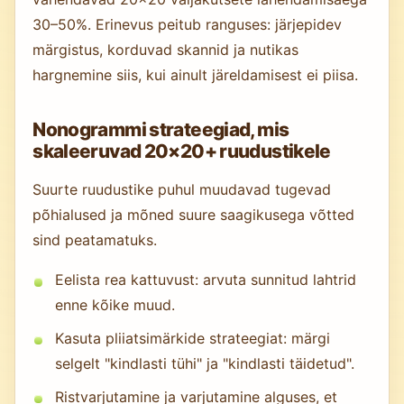
30–50%. Erinevus peitub ranguses: järjepidev
märgistus, korduvad skannid ja nutikas
hargnemine siis, kui ainult järeldamisest ei piisa.
Nonogrammi strateegiad, mis
skaleeruvad 20×20+ ruudustikele
Suurte ruudustike puhul muudavad tugevad
põhialused ja mõned suure saagikusega võtted
sind peatamatuks.
Eelista rea kattuvust: arvuta sunnitud lahtrid
enne kõike muud.
Kasuta pliiatsimärkide strateegiat: märgi
selgelt "kindlasti tühi" ja "kindlasti täidetud".
Ristvarjutamine ja varjutamine alguses, et