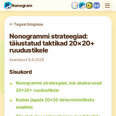
Nonogram
<-
Tagasi blogisse
Nonogrammi strateegiad:
täiustatud taktikad 20×20+
ruudustikele
Avaldatud
8.6.2026
Sisukord
Nonogrammi strateegiad, mis skaleeruvad
20×20+ ruudustikele
Kuidas jagada 20×20 deterministlikeks
osadeks