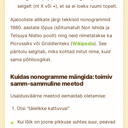
selgelt (nt X või •), et sa ei loeks ruumi topelt.
Ajalooliste allikate järgi tekkisid nonogrammid
1980. aastate lõpus (sõltumatult Non Ishida ja
Tetsuya Nishio poolt) ning neid nimetatakse ka
Picrossiks või Griddleriteks (
Wikipedia
). See
päritolu selgitab, miks kohtad mitut nime, kuid
sama põhiloogikat.
Kuidas nonogramme mängida: toimiv
samm-sammuline meetod
Usaldusväärne meetod eemaldab oletamise:
Otsi "täielikke kattuvusi"
Kui lõik on joone pikkuse suhtes suur, peavad