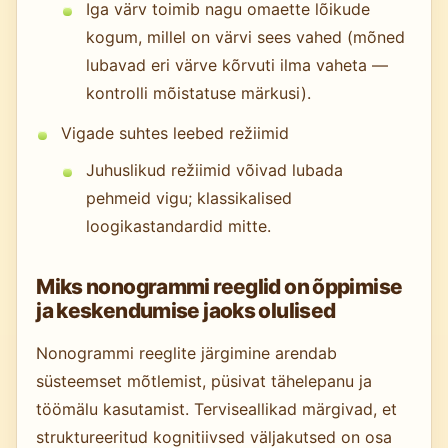
Iga värv toimib nagu omaette lõikude
kogum, millel on värvi sees vahed (mõned
lubavad eri värve kõrvuti ilma vaheta —
kontrolli mõistatuse märkusi).
Vigade suhtes leebed režiimid
Juhuslikud režiimid võivad lubada
pehmeid vigu; klassikalised
loogikastandardid mitte.
Miks nonogrammi reeglid on õppimise
ja keskendumise jaoks olulised
Nonogrammi reeglite järgimine arendab
süsteemset mõtlemist, püsivat tähelepanu ja
töömälu kasutamist. Terviseallikad märgivad, et
struktureeritud kognitiivsed väljakutsed on osa