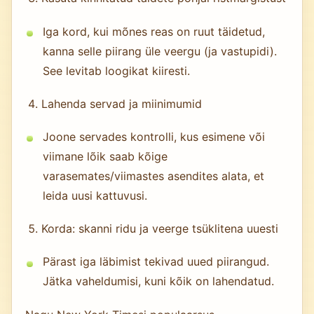
Iga kord, kui mõnes reas on ruut täidetud,
kanna selle piirang üle veergu (ja vastupidi).
See levitab loogikat kiiresti.
Lahenda servad ja miinimumid
Joone servades kontrolli, kus esimene või
viimane lõik saab kõige
varasemates/viimastes asendites alata, et
leida uusi kattuvusi.
Korda: skanni ridu ja veerge tsüklitena uuesti
Pärast iga läbimist tekivad uued piirangud.
Jätka vaheldumisi, kuni kõik on lahendatud.