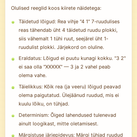
Olulised reeglid koos kiirete näidetega:
Täidetud lõigud: Rea vihje "4 1" 7-ruudulises
reas tähendab üht 4 täidetud ruudu plokki,
siis vähemalt 1 tühi ruut, seejärel üht 1-
ruudulist plokki. Järjekord on oluline.
Eraldatus: Lõigud ei puutu kunagi kokku. "3 2"
ei saa olla "XXXXX" — 3 ja 2 vahel peab
olema vahe.
Täielikkus: Kõik rea (ja veeru) lõigud peavad
olema paigutatud. Ülejäänud ruudud, mis ei
kuulu lõiku, on tühjad.
Determinism: Õiged lahendused tulenevad
ainult loogikast, mitte oletamisest.
Märgistuse järjepidevus: Märgi tühjad ruudud