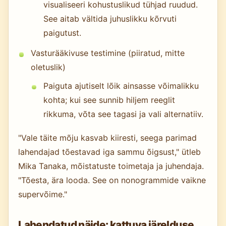
visualiseeri kohustuslikud tühjad ruudud.
See aitab vältida juhuslikku kõrvuti
paigutust.
Vasturääkivuse testimine (piiratud, mitte
oletuslik)
Paiguta ajutiselt lõik ainsasse võimalikku
kohta; kui see sunnib hiljem reeglit
rikkuma, võta see tagasi ja vali alternatiiv.
"Vale täite mõju kasvab kiiresti, seega parimad
lahendajad tõestavad iga sammu õigsust," ütleb
Mika Tanaka, mõistatuste toimetaja ja juhendaja.
"Tõesta, ära looda. See on nonogrammide vaikne
supervõime."
Lahendatud näide: kattuva järelduse