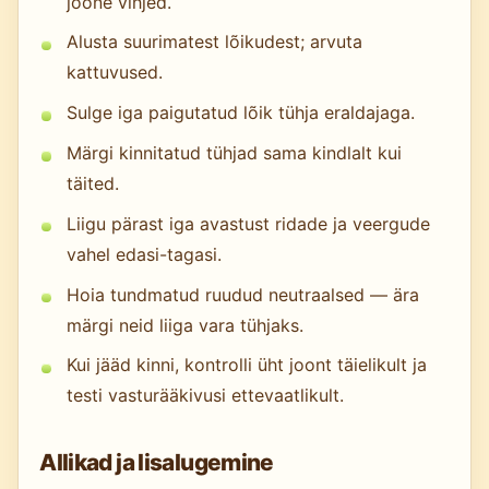
joone vihjed.
Alusta suurimatest lõikudest; arvuta
kattuvused.
Sulge iga paigutatud lõik tühja eraldajaga.
Märgi kinnitatud tühjad sama kindlalt kui
täited.
Liigu pärast iga avastust ridade ja veergude
vahel edasi-tagasi.
Hoia tundmatud ruudud neutraalsed — ära
märgi neid liiga vara tühjaks.
Kui jääd kinni, kontrolli üht joont täielikult ja
testi vasturääkivusi ettevaatlikult.
Allikad ja lisalugemine