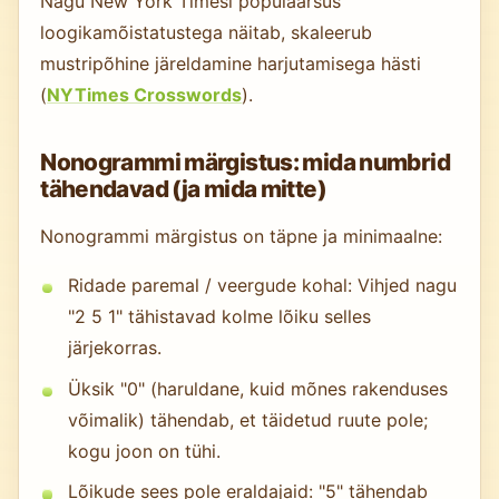
Nagu New York Timesi populaarsus
loogikamõistatustega näitab, skaleerub
mustripõhine järeldamine harjutamisega hästi
(
NYTimes Crosswords
).
Nonogrammi märgistus: mida numbrid
tähendavad (ja mida mitte)
Nonogrammi märgistus on täpne ja minimaalne:
Ridade paremal / veergude kohal: Vihjed nagu
"2 5 1" tähistavad kolme lõiku selles
järjekorras.
Üksik "0" (haruldane, kuid mõnes rakenduses
võimalik) tähendab, et täidetud ruute pole;
kogu joon on tühi.
Lõikude sees pole eraldajaid: "5" tähendab