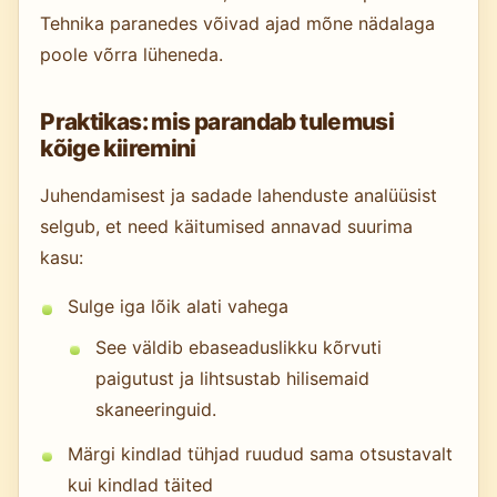
Tehnika paranedes võivad ajad mõne nädalaga
poole võrra lüheneda.
Praktikas: mis parandab tulemusi
kõige kiiremini
Juhendamisest ja sadade lahenduste analüüsist
selgub, et need käitumised annavad suurima
kasu:
Sulge iga lõik alati vahega
See väldib ebaseaduslikku kõrvuti
paigutust ja lihtsustab hilisemaid
skaneeringuid.
Märgi kindlad tühjad ruudud sama otsustavalt
kui kindlad täited