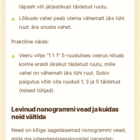
täpselt viit järjestikust täidetud ruutu.
Lõikude vahel peab olema vähemalt üks tühi
ruut: ära unusta vahet.
Praktiline näide:
Veeru vihje "1 1 1" 5-ruudulises veerus nõuab
kolme eraldi üksikut täidetud ruutu, mille
vahel on vähemalt üks tühi ruut. Sobiv
paigutus võib olla ruudud 1, 3 ja 5 täidetud
(teised tühjad).
Levinud nonogrammi vead ja kuidas
neid vältida
Need on kõige sagedasemad nonogrammi vead,
mida ma juhendamissessioonidel parandan: