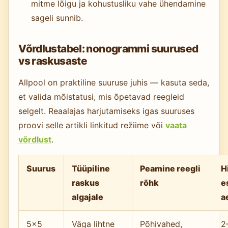
mitme lõigu ja kohustusliku vahe ühendamine
sageli sunnib.
Võrdlustabel: nonogrammi suurused
vs raskusaste
Allpool on praktiline suuruse juhis — kasuta seda,
et valida mõistatusi, mis õpetavad reegleid
selgelt. Reaalajas harjutamiseks igas suuruses
proovi selle artikli linkitud režiime või
vaata
võrdlust
.
Suurus
Tüüpiline
Peamine reegli
H
raskus
rõhk
e
algajale
a
5×5
Väga lihtne
Põhivahed,
2