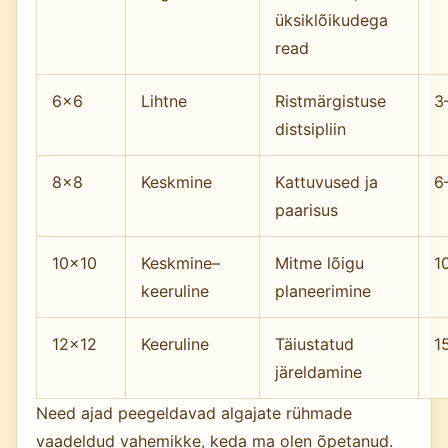
üksiklõikudega
read
6×6
Lihtne
Ristmärgistuse
3
distsipliin
8×8
Keskmine
Kattuvused ja
6
paarisus
10×10
Keskmine–
Mitme lõigu
1
keeruline
planeerimine
12×12
Keeruline
Täiustatud
1
järeldamine
Need ajad peegeldavad algajate rühmade
vaadeldud vahemikke, keda ma olen õpetanud.