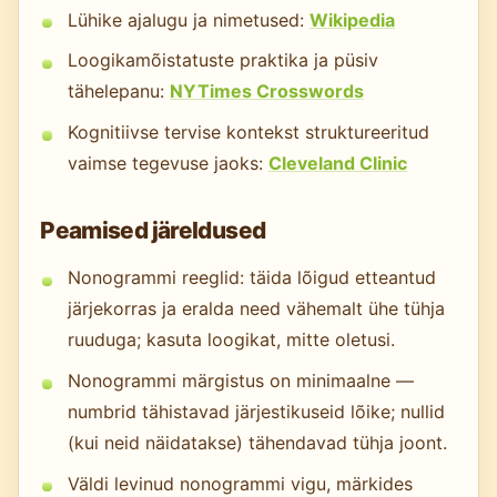
Lühike ajalugu ja nimetused:
Wikipedia
Loogikamõistatuste praktika ja püsiv
tähelepanu:
NYTimes Crosswords
Kognitiivse tervise kontekst struktureeritud
vaimse tegevuse jaoks:
Cleveland Clinic
Peamised järeldused
Nonogrammi reeglid: täida lõigud etteantud
järjekorras ja eralda need vähemalt ühe tühja
ruuduga; kasuta loogikat, mitte oletusi.
Nonogrammi märgistus on minimaalne —
numbrid tähistavad järjestikuseid lõike; nullid
(kui neid näidatakse) tähendavad tühja joont.
Väldi levinud nonogrammi vigu, märkides