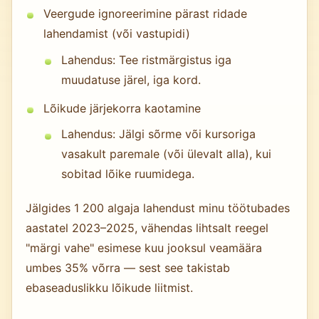
Veergude ignoreerimine pärast ridade
lahendamist (või vastupidi)
Lahendus: Tee ristmärgistus iga
muudatuse järel, iga kord.
Lõikude järjekorra kaotamine
Lahendus: Jälgi sõrme või kursoriga
vasakult paremale (või ülevalt alla), kui
sobitad lõike ruumidega.
Jälgides 1 200 algaja lahendust minu töötubades
aastatel 2023–2025, vähendas lihtsalt reegel
"märgi vahe" esimese kuu jooksul veamäära
umbes 35% võrra — sest see takistab
ebaseaduslikku lõikude liitmist.