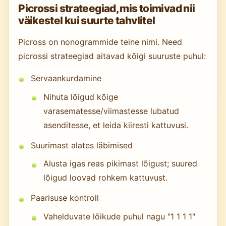
Picrossi strateegiad, mis toimivad nii
väikestel kui suurte tahvlitel
Picross on nonogrammide teine nimi. Need
picrossi strateegiad aitavad kõigi suuruste puhul:
Servaankurdamine
Nihuta lõigud kõige
varasematesse/viimastesse lubatud
asenditesse, et leida kiiresti kattuvusi.
Suurimast alates läbimised
Alusta igas reas pikimast lõigust; suured
lõigud loovad rohkem kattuvust.
Paarisuse kontroll
Vahelduvate lõikude puhul nagu "1 1 1 1"