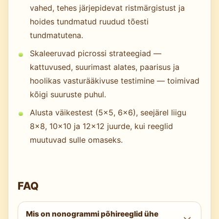
vahed, tehes järjepidevat ristmärgistust ja
hoides tundmatud ruudud tõesti
tundmatutena.
Skaleeruvad picrossi strateegiad —
kattuvused, suurimast alates, paarisus ja
hoolikas vasturääkivuse testimine — toimivad
kõigi suuruste puhul.
Alusta väikestest (5×5, 6×6), seejärel liigu
8×8, 10×10 ja 12×12 juurde, kui reeglid
muutuvad sulle omaseks.
FAQ
Mis on nonogrammi põhireeglid ühe