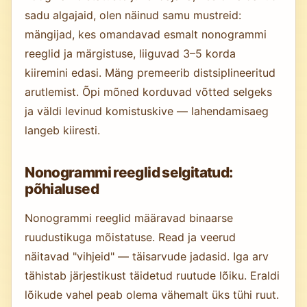
sadu algajaid, olen näinud samu mustreid:
mängijad, kes omandavad esmalt nonogrammi
reeglid ja märgistuse, liiguvad 3–5 korda
kiiremini edasi. Mäng premeerib distsiplineeritud
arutlemist. Õpi mõned korduvad võtted selgeks
ja väldi levinud komistuskive — lahendamisaeg
langeb kiiresti.
Nonogrammi reeglid selgitatud:
põhialused
Nonogrammi reeglid määravad binaarse
ruudustikuga mõistatuse. Read ja veerud
näitavad "vihjeid" — täisarvude jadasid. Iga arv
tähistab järjestikust täidetud ruutude lõiku. Eraldi
lõikude vahel peab olema vähemalt üks tühi ruut.