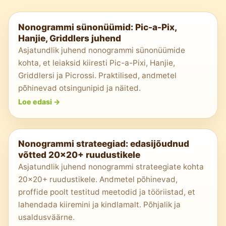
Nonogrammi sünonüümid: Pic-a-Pix,
Hanjie, Griddlers juhend
Asjatundlik juhend nonogrammi sünonüümide
kohta, et leiaksid kiiresti Pic-a-Pixi, Hanjie,
Griddlersi ja Picrossi. Praktilised, andmetel
põhinevad otsingunipid ja näited.
Loe edasi
->
Nonogrammi strateegiad: edasijõudnud
võtted 20x20+ ruudustikele
Asjatundlik juhend nonogrammi strateegiate kohta
20x20+ ruudustikele. Andmetel põhinevad,
proffide poolt testitud meetodid ja tööriistad, et
lahendada kiiremini ja kindlamalt. Põhjalik ja
usaldusväärne.