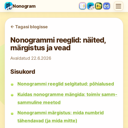
Nonogram
<-
Tagasi blogisse
Nonogrammi reeglid: näited,
märgistus ja vead
Avaldatud
22.6.2026
Sisukord
Nonogrammi reeglid selgitatud: põhialused
Kuidas nonogramme mängida: toimiv samm-
sammuline meetod
Nonogrammi märgistus: mida numbrid
tähendavad (ja mida mitte)