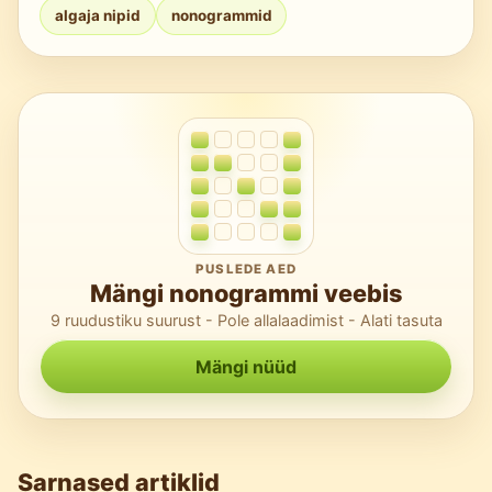
algaja nipid
nonogrammid
järjepidevaks.
PUSLEDE AED
Mängi nonogrammi veebis
9 ruudustiku suurust - Pole allalaadimist - Alati tasuta
Mängi nüüd
Sarnased artiklid