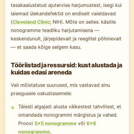
tasakaalustatud ajutervise harjumustest, isegi kui
laiemad ülekandefektid on endiselt vaieldavad
(
Cleveland Clinic
; NIH). Mõte on selles: käsitle
nonogramme teadliku harjutamisena —
keskendunult, järjepidevalt ja reeglitel põhinevalt
— et saada kõige selgem kasu.
Tööriistad ja ressursid: kust alustada ja
kuidas edasi areneda
Vali mõistatuse suurused, mis vastavad sinu
praegusele oskustasemele:
Täiesti algajad: alusta väikestest tahvlitest, et
omandada nonogrammi märgistus ja vahed.
Proovi
5×5 nonogramme
või
6×6
nonogramme
.