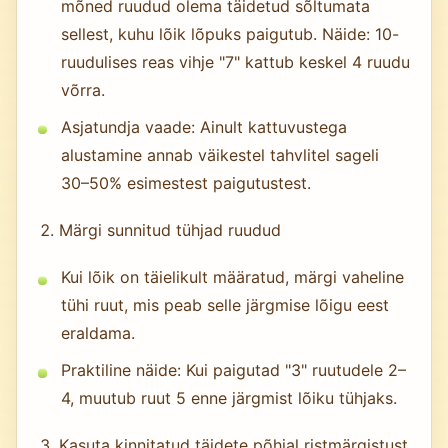
mõned ruudud olema täidetud sõltumata
sellest, kuhu lõik lõpuks paigutub. Näide: 10-
ruudulises reas vihje "7" kattub keskel 4 ruudu
võrra.
Asjatundja vaade: Ainult kattuvustega
alustamine annab väikestel tahvlitel sageli
30–50% esimestest paigutustest.
Märgi sunnitud tühjad ruudud
Kui lõik on täielikult määratud, märgi vaheline
tühi ruut, mis peab selle järgmise lõigu eest
eraldama.
Praktiline näide: Kui paigutad "3" ruutudele 2–
4, muutub ruut 5 enne järgmist lõiku tühjaks.
Kasuta kinnitatud täidete põhjal ristmärgistust