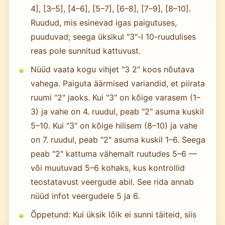
4], [3–5], [4–6], [5–7], [6–8], [7–9], [8–10].
Ruudud, mis esinevad igas paigutuses,
puuduvad; seega üksikul "3"-l 10-ruudulises
reas pole sunnitud kattuvust.
Nüüd vaata kogu vihjet "3 2" koos nõutava
vahega. Paiguta äärmised variandid, et piirata
ruumi "2" jaoks. Kui "3" on kõige varasem (1–
3) ja vahe on 4. ruudul, peab "2" asuma kuskil
5–10. Kui "3" on kõige hilisem (8–10) ja vahe
on 7. ruudul, peab "2" asuma kuskil 1–6. Seega
peab "2" kattuma vähemalt ruutudes 5–6 —
või muutuvad 5–6 kohaks, kus kontrollid
teostatavust veergude abil. See rida annab
nüüd infot veergudele 5 ja 6.
Õppetund: Kui üksik lõik ei sunni täiteid, siis