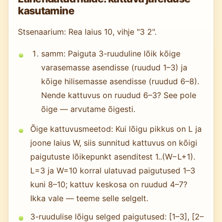
kasutamine
Stsenaarium: Rea laius 10, vihje "3 2".
samm: Paiguta 3-ruuduline lõik kõige
varasemasse asendisse (ruudud 1–3) ja
kõige hilisemasse asendisse (ruudud 6–8).
Nende kattuvus on ruudud 6–3? See pole
õige — arvutame õigesti.
Õige kattuvusmeetod: Kui lõigu pikkus on L ja
joone laius W, siis sunnitud kattuvus on kõigi
paigutuste lõikepunkt asenditest 1..(W−L+1).
L=3 ja W=10 korral ulatuvad paigutused 1–3
kuni 8–10; kattuv keskosa on ruudud 4–7?
Ikka vale — teeme selle selgelt.
3-ruudulise lõigu selged paigutused: [1–3], [2–