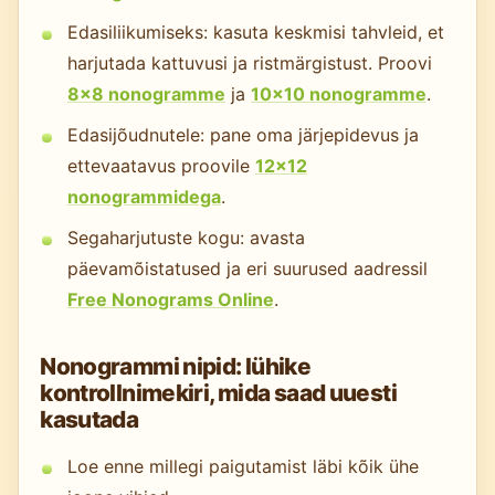
Edasiliikumiseks: kasuta keskmisi tahvleid, et
harjutada kattuvusi ja ristmärgistust. Proovi
8×8 nonogramme
ja
10×10 nonogramme
.
Edasijõudnutele: pane oma järjepidevus ja
ettevaatavus proovile
12×12
nonogrammidega
.
Segaharjutuste kogu: avasta
päevamõistatused ja eri suurused aadressil
Free Nonograms Online
.
Nonogrammi nipid: lühike
kontrollnimekiri, mida saad uuesti
kasutada
Loe enne millegi paigutamist läbi kõik ühe