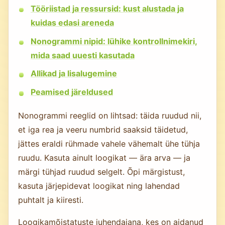
Tööriistad ja ressursid: kust alustada ja
kuidas edasi areneda
Nonogrammi nipid: lühike kontrollnimekiri,
mida saad uuesti kasutada
Allikad ja lisalugemine
Peamised järeldused
Nonogrammi reeglid on lihtsad: täida ruudud nii,
et iga rea ja veeru numbrid saaksid täidetud,
jättes eraldi rühmade vahele vähemalt ühe tühja
ruudu. Kasuta ainult loogikat — ära arva — ja
märgi tühjad ruudud selgelt. Õpi märgistust,
kasuta järjepidevat loogikat ning lahendad
puhtalt ja kiiresti.
Loogikamõistatuste juhendajana, kes on aidanud