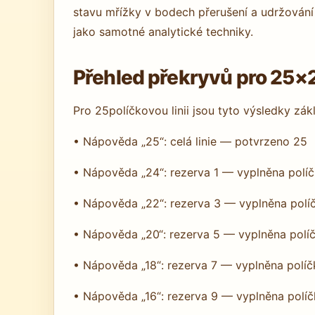
stavu mřížky v bodech přerušení a udržování 
jako samotné analytické techniky.
Přehled překryvů pro 25×
Pro 25políčkovou linii jsou tyto výsledky zá
• Nápověda „25“: celá linie — potvrzeno 25
• Nápověda „24“: rezerva 1 — vyplněna polí
• Nápověda „22“: rezerva 3 — vyplněna polí
• Nápověda „20“: rezerva 5 — vyplněna polí
• Nápověda „18“: rezerva 7 — vyplněna políč
• Nápověda „16“: rezerva 9 — vyplněna políč