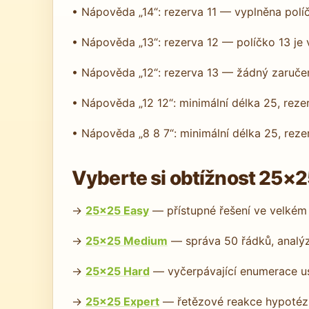
• Nápověda „14“: rezerva 11 — vyplněna polí
• Nápověda „13“: rezerva 12 — políčko 13 je
• Nápověda „12“: rezerva 13 — žádný zaruče
• Nápověda „12 12“: minimální délka 25, rez
• Nápověda „8 8 7“: minimální délka 25, rez
Vyberte si obtížnost 25×
→
25×25 Easy
— přístupné řešení ve velké
→
25×25 Medium
— správa 50 řádků, analýz
→
25×25 Hard
— vyčerpávající enumerace us
→
25×25 Expert
— řetězové reakce hypotéz v