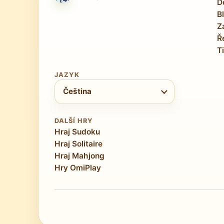
D
B
Z
Ř
T
JAZYK
Vyberte jazyk
Čeština
DALŠÍ HRY
Hraj Sudoku
Hraj Solitaire
Hraj Mahjong
Hry OmiPlay