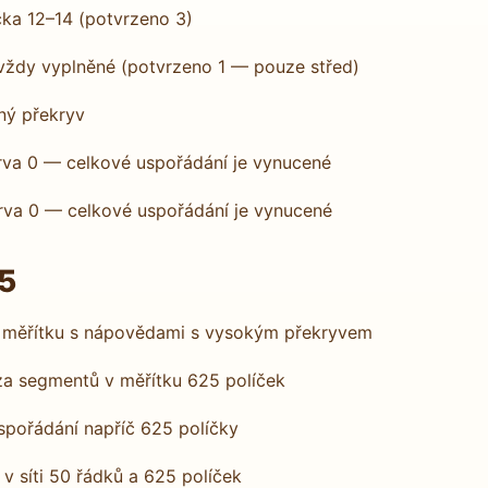
čka 12–14 (potvrzeno 3)
 vždy vyplněné (potvrzeno 1 — pouze střed)
ný překryv
erva 0 — celkové uspořádání je vynucené
erva 0 — celkové uspořádání je vynucené
25
m měřítku s nápovědami s vysokým překryvem
a segmentů v měřítku 625 políček
pořádání napříč 625 políčky
 síti 50 řádků a 625 políček