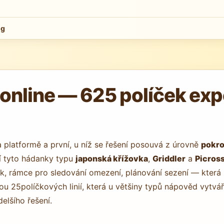
og
line — 625 políček expe
a platformě a první, u níž se řešení posouvá z úrovně
pokro
jí tyto hádanky typu
japonská křížovka
,
Griddler
a
Picros
, rámce pro sledování omezení, plánování sezení — která u
kou 25políčkových linií, která u většiny typů nápověd vytvář
elšího řešení.