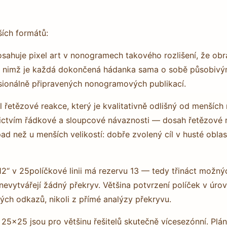
ších formátů:
osahuje pixel art v nonogramech takového rozlišení, že o
díky nimž je každá dokončená hádanka sama o sobě působiv
esionálně připravených nonogramových publikací.
 řetězové reakce, který je kvalitativně odlišný od menších
nictvím řádkové a sloupcové návaznosti — dosah řetězové 
d než u menších velikostí: dobře zvolený cíl v husté oblas
“ v 25políčkové linii má rezervu 13 — tedy třináct možný
evytvářejí žádný překryv. Většina potvrzení políček v úro
ých odkazů, nikoli z přímé analýzy překryvu.
25×25 jsou pro většinu řešitelů skutečně vícesezónní. Plá