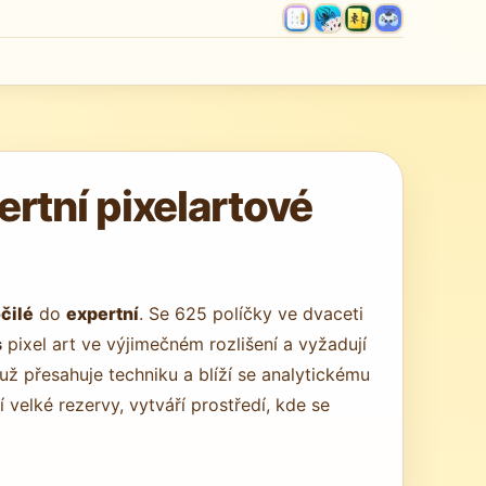
rtní pixelartové
čilé
do
expertní
. Se 625 políčky ve dvaceti
s
pixel art ve výjimečném rozlišení a vyžadují
ž přesahuje techniku a blíží se analytickému
í velké rezervy, vytváří prostředí, kde se