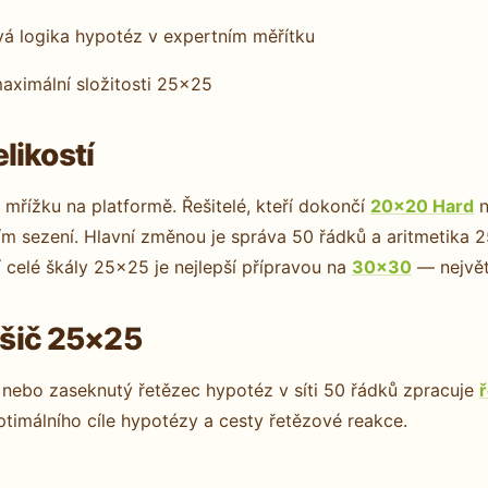
 logika hypotéz v expertním měřítku
ximální složitosti 25×25
likostí
 mřížku na platformě. Řešitelé, kteří dokončí
20×20 Hard
n
 sezení. Hlavní změnou je správa 50 řádků a aritmetika 25 
í celé škály 25×25 je nejlepší přípravou na
30×30
— největ
řešič 25×25
nebo zaseknutý řetězec hypotéz v síti 50 řádků zpracuje
timálního cíle hypotézy a cesty řetězové reakce.