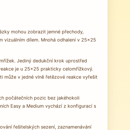
brázky mohou zobrazit jemné přechody,
ým vizuálním dílem. Mnohá odhalení v 25×25
 mřížek. Jediný dedukční krok uprostřed
reakce je u 25×25 prakticky celomřížkový.
ti může v jedné vlně řetězové reakce vyřešit
ch počátečních pozic bez jakéhokoli
vních Easy a Medium vychází z konfigurací s
nování řešitelských sezení, zaznamenávání