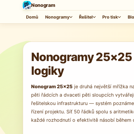
Nonogram
Domů
Nonogramy
Řešitel
Pro tisk
Bl
Načítá se hra…
Nonogramy 25×25 on
logiky
Nonogram 25×25
je druhá největší mřížka n
pěti řádcích a dvaceti pěti sloupcích vytváře
řešitelskou infrastrukturu — systém poznámek
řízení projektu. Síť 50 řádků spolu s aritmeti
každé rozhodnutí o efektivitě násobí během d