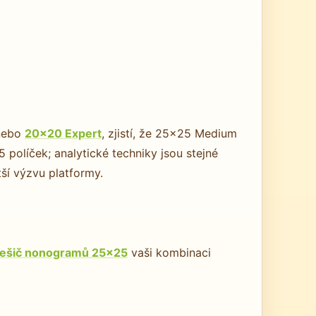
ebo
20×20 Expert
, zjistí, že 25×25 Medium
políček; analytické techniky jsou stejné
ší výzvu platformy.
řešič nonogramů 25×25
vaši kombinaci