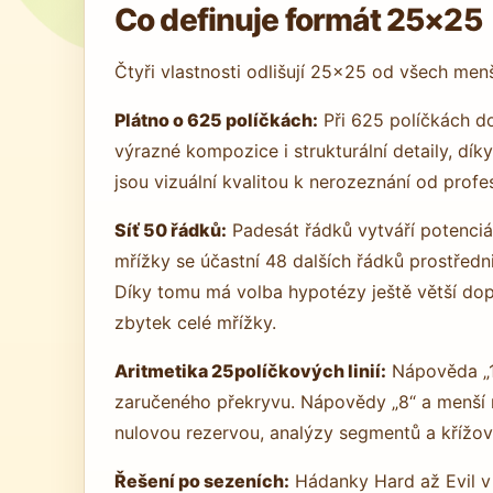
Co definuje formát 25×25
Čtyři vlastnosti odlišují 25×25 od všech men
Plátno o 625 políčkách:
Při 625 políčkách d
výrazné kompozice i strukturální detaily, 
jsou vizuální kvalitou k nerozeznání od prof
Síť 50 řádků:
Padesát řádků vytváří potenciál
mřížky se účastní 48 dalších řádků prostřed
Díky tomu má volba hypotézy ještě větší dopa
zbytek celé mřížky.
Aritmetika 25políčkových linií:
Nápověda „12
zaručeného překryvu. Nápovědy „8“ a menší n
nulovou rezervou, analýzy segmentů a křížov
Řešení po sezeních:
Hádanky Hard až Evil v 