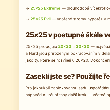
→
25×25 Extreme
— dlouhodobá vícekroková
→
25×25 Evil
— vnořené stromy hypotéz v ma
25×25 v postupné škále ve
25×25 propojuje
20×20
a
30×30
— největší
a Hard jsou přirozeným pokračováním v delším
jako ty, které se rozvíjejí u 20×20. Dokončen
Zasekli jste se? Použijte 
Pro jakoukoli zablokovanou sadu uspořádání 
nápověd a určí přesný další krok — včetně op