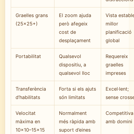
Graelles grans
El zoom ajuda
Vista establ
(25×25+)
però afegeix
millor
cost de
planificació
desplaçament
global
Portabilitat
Qualsevol
Requereix
dispositiu, a
graelles
qualsevol lloc
impreses
Transferència
Forta si els ajuts
Excel·lent;
d’habilitats
són limitats
sense cross
Velocitat
Normalment
Competitiva
màxima en
més ràpida amb
amb domini
10×10–15×15
suport d’eines