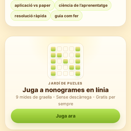
aplicació vs paper
ciència de l’aprenentatge
cronometra sempre les resolucions del
primer intent.
resolució ràpida
guia com fer
JARDÍ DE PUZLES
Juga a nonogrames en línia
9 mides de graella - Sense descàrrega - Gratis per
sempre
Juga ara