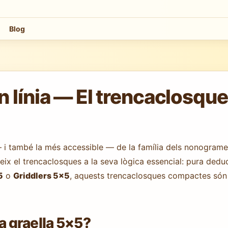
Blog
línia — El trencaclosques
— i també la més accessible — de la família dels nonogram
ueix el trencaclosques a la seva lògica essencial: pura de
5
o
Griddlers 5×5
, aquests trencaclosques compactes són i
 graella 5×5?