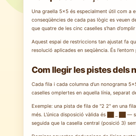
Una graella 5×5 és especialment útil com a e
conseqüències de cada pas lògic es veuen de 
que quatre de les cinc caselles s’han d’omplir 
Aquest espai de restriccions tan ajustat fa q
resolució aplicades en seqüència. És l’entorn
Com llegir les pistes del
Cada fila i cada columna d’un nonograma 5×
caselles omplertes en aquella línia, separat d
Exemple: una pista de fila de "2 2" en una fil
més. L’única disposició vàlida és ██ _ ██ — s
seguida que la casella central (posició 3) se