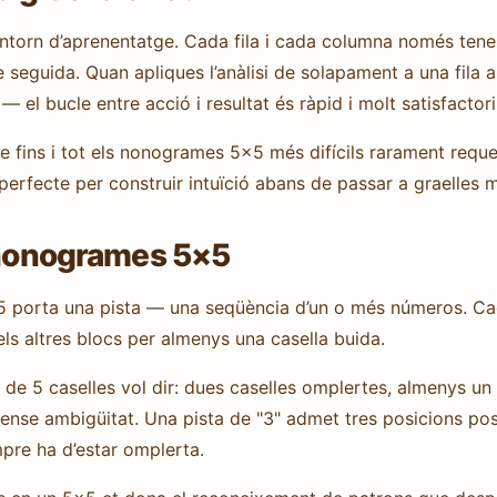
ntorn d’aprenentatge. Cada fila i cada columna només tene
seguida. Quan apliques l’anàlisi de solapament a una fila
— el bucle entre acció i resultat és ràpid i molt satisfactori
ue fins i tot els nonogrames 5×5 més difícils rarament requ
 perfecte per construir intuïció abans de passar a graelle
s nonogrames 5×5
5 porta una pista — una seqüència d’un o més números. Ca
els altres blocs per almenys una casella buida.
a de 5 caselles vol dir: dues caselles omplertes, almenys un
ense ambigüitat. Una pista de "3" admet tres posicions poss
mpre ha d’estar omplerta.