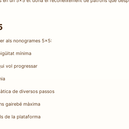
s en un 5×5 et dona el reconeixement de patrons que despr
5
t per als nonogrames 5×5:
güitat mínima
ui vol progressar
nia
àtica de diversos passos
ons gairebé màxima
s de la plataforma