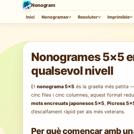
Nonogram
Inici
Nonogrames
Resolutor
Imprimible
Carregant el joc…
Nonogrames 5×5 en 
qualsevol nivell
El
nonograma 5×5
és la graella més petita 
cinc files i cinc columnes, aquest format red
mots encreuats japonesos 5×5
,
Picross 5×
d’escalfament ràpid per als més veterans.
Per què començar amb una