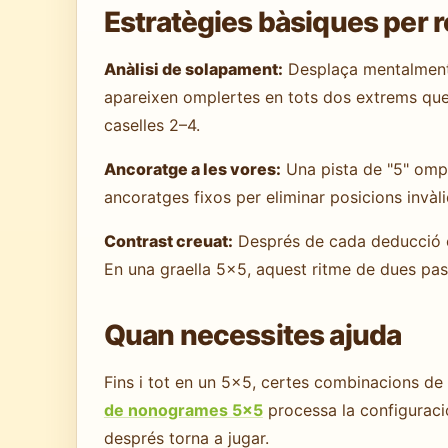
Estratègies bàsiques per 
Anàlisi de solapament:
Desplaça mentalment c
apareixen omplertes en tots dos extrems qued
caselles 2–4.
Ancoratge a les vores:
Una pista de "5" omple
ancoratges fixos per eliminar posicions invàli
Contrast creuat:
Després de cada deducció en
En una graella 5×5, aquest ritme de dues pas
Quan necessites ajuda
Fins i tot en un 5×5, certes combinacions de 
de nonogrames 5×5
processa la configuració
després torna a jugar.