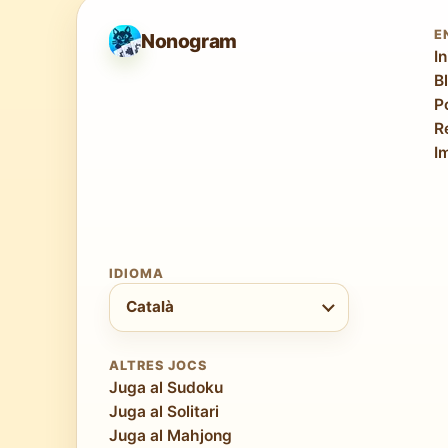
E
Nonogram
In
B
P
R
I
IDIOMA
Tria idioma
Català
ALTRES JOCS
Juga al Sudoku
Juga al Solitari
Juga al Mahjong