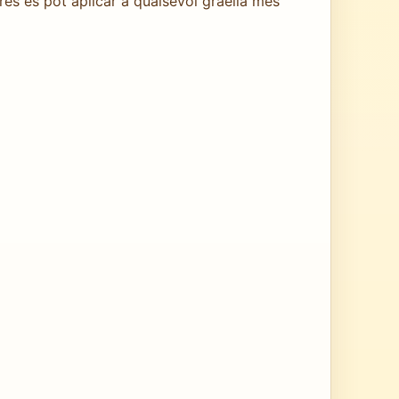
és es pot aplicar a qualsevol graella més