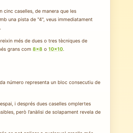
n cinc caselles, de manera que les
 amb una pista de "4", veus immediatament
.
ereixin més de dues o tres tècniques de
s més grans com
8×8
o
10×10
.
da número representa un bloc consecutiu de
 espai, i després dues caselles omplertes
ibles, però l’anàlisi de solapament revela de