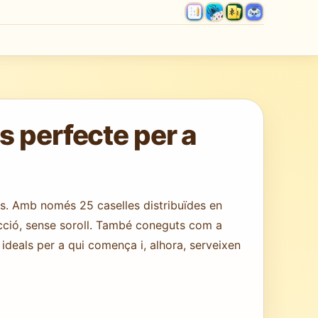
 perfecte per a
es. Amb només 25 caselles distribuïdes en
ducció, sense soroll. També coneguts com a
deals per a qui comença i, alhora, serveixen