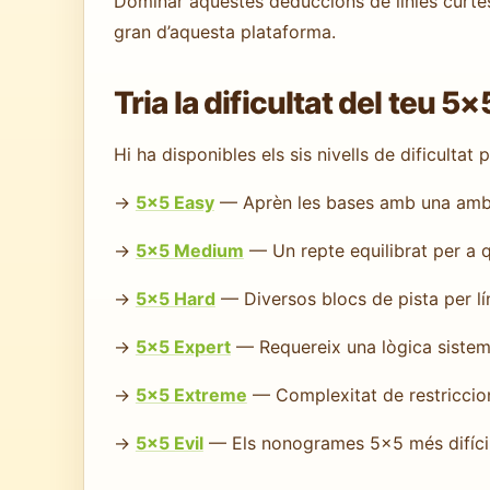
Dominar aquestes deduccions de línies curte
gran d’aquesta plataforma.
Tria la dificultat del teu 5×
Hi ha disponibles els sis nivells de dificulta
→
5×5 Easy
— Aprèn les bases amb una ambi
→
5×5 Medium
— Un repte equilibrat per a q
→
5×5 Hard
— Diversos blocs de pista per lí
→
5×5 Expert
— Requereix una lògica sistem
→
5×5 Extreme
— Complexitat de restricci
→
5×5 Evil
— Els nonogrames 5×5 més difícil