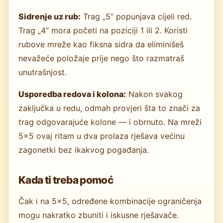
Sidrenje uz rub:
Trag „5“ popunjava cijeli red.
Trag „4“ mora početi na poziciji 1 ili 2. Koristi
rubove mreže kao fiksna sidra da eliminišeš
nevažeće položaje prije nego što razmatraš
unutrašnjost.
Usporedba redova i kolona:
Nakon svakog
zaključka u redu, odmah provjeri šta to znači za
trag odgovarajuće kolone — i obrnuto. Na mreži
5×5 ovaj ritam u dva prolaza rješava većinu
zagonetki bez ikakvog pogađanja.
Kada ti treba pomoć
Čak i na 5×5, određene kombinacije ograničenja
mogu nakratko zbuniti i iskusne rješavače.