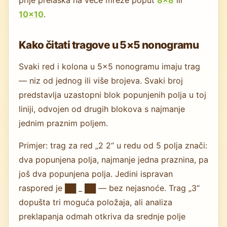
10×10
.
Kako čitati tragove u 5×5 nonogramu
Svaki red i kolona u 5×5 nonogramu imaju trag
— niz od jednog ili više brojeva. Svaki broj
predstavlja uzastopni blok popunjenih polja u toj
liniji, odvojen od drugih blokova s najmanje
jednim praznim poljem.
Primjer: trag za red „2 2“ u redu od 5 polja znači:
dva popunjena polja, najmanje jedna praznina, pa
još dva popunjena polja. Jedini ispravan
raspored je ██ _ ██ — bez nejasnoće. Trag „3“
dopušta tri moguća položaja, ali analiza
preklapanja odmah otkriva da srednje polje