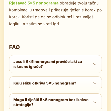
Rješavač 5×5 nonograma
obrađuje tvoju tačnu
kombinaciju tragova i prikazuje rješenje korak po
korak. Koristi ga da se odblokiraš i razumiješ
logiku, a zatim se vrati igri.
FAQ
Jesu li 5×5 nonogrami previše laki za
iskusne igrače?
Ne nužno. Nivoi Lako i Srednje pogodni su
za početnike, ali 5×5 Stručno, Ekstremno i
Koju sliku otkriva 5×5 nonogram?
Zlo stvaraju guste mreže ograničenja unutar
Na rezoluciji 5×5, otkrivena slika je
samo 25 polja. Napredni igrači ih često
Mogu li riješiti 5×5 nonogram bez ikakve
jednostavna ikona ili simbol — srce,
koriste kao izazov za brzo rješavanje.
strategije?
zvijezda, strelica, slovo ili osnovni oblik.