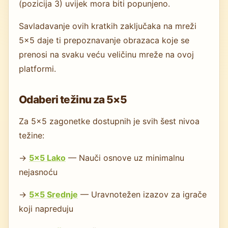
(pozicija 3) uvijek mora biti popunjeno.
Savladavanje ovih kratkih zaključaka na mreži
5×5 daje ti prepoznavanje obrazaca koje se
prenosi na svaku veću veličinu mreže na ovoj
platformi.
Odaberi težinu za 5×5
Za 5×5 zagonetke dostupnih je svih šest nivoa
težine:
→
5×5 Lako
— Nauči osnove uz minimalnu
nejasnoću
→
5×5 Srednje
— Uravnotežen izazov za igrače
koji napreduju