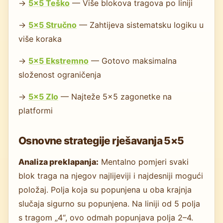
→
5×5 Teško
— Više blokova tragova po liniji
→
5×5 Stručno
— Zahtijeva sistematsku logiku u
više koraka
→
5×5 Ekstremno
— Gotovo maksimalna
složenost ograničenja
→
5×5 Zlo
— Najteže 5×5 zagonetke na
platformi
Osnovne strategije rješavanja 5×5
Analiza preklapanja:
Mentalno pomjeri svaki
blok traga na njegov najlijeviji i najdesniji mogući
položaj. Polja koja su popunjena u oba krajnja
slučaja sigurno su popunjena. Na liniji od 5 polja
s tragom „4“, ovo odmah popunjava polja 2–4.