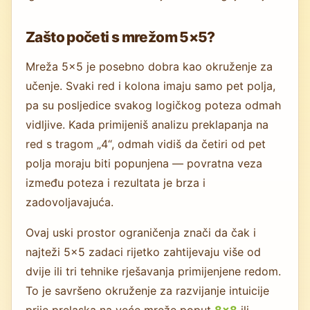
Zašto početi s mrežom 5×5?
Mreža 5×5 je posebno dobra kao okruženje za
učenje. Svaki red i kolona imaju samo pet polja,
pa su posljedice svakog logičkog poteza odmah
vidljive. Kada primijeniš analizu preklapanja na
red s tragom „4“, odmah vidiš da četiri od pet
polja moraju biti popunjena — povratna veza
između poteza i rezultata je brza i
zadovoljavajuća.
Ovaj uski prostor ograničenja znači da čak i
najteži 5×5 zadaci rijetko zahtijevaju više od
dvije ili tri tehnike rješavanja primijenjene redom.
To je savršeno okruženje za razvijanje intuicije
prije prelaska na veće mreže poput
8×8
ili