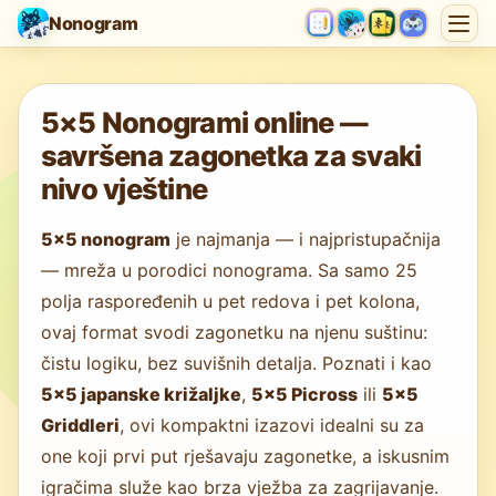
Nonogram
Učitavanje igre…
5×5 Nonogrami online —
savršena zagonetka za svaki
nivo vještine
5×5 nonogram
je najmanja — i najpristupačnija
— mreža u porodici nonograma. Sa samo 25
polja raspoređenih u pet redova i pet kolona,
ovaj format svodi zagonetku na njenu suštinu:
čistu logiku, bez suvišnih detalja. Poznati i kao
5×5 japanske križaljke
,
5×5 Picross
ili
5×5
Griddleri
, ovi kompaktni izazovi idealni su za
one koji prvi put rješavaju zagonetke, a iskusnim
igračima služe kao brza vježba za zagrijavanje.