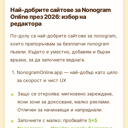
Най-добрите сайтове за Nonogram
Online през 2026: избор на
редактора
По-долу са най-добрите сайтове за nonogram,
които препоръчвам за безплатни nonogram
пъзели. Където е уместно, добавям и бързи
връзки, за да започнете веднага.
NonogramOnline.app — най-добър като цяло
за скорост и чист UX
Защо се откроява: мигновено зареждане,
ясни зони за докосване, малко реклами.
Отличен за начинаещи и напреднали.
Започнете с малко: пробвайте
5×5