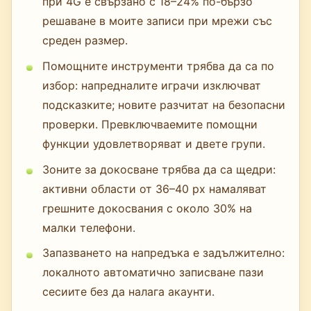
при 4G е свързано с 18–24% по-бързо
решаване в моите записи при мрежи със
среден размер.
Помощните инструменти трябва да са по
избор: напредналите играчи изключват
подсказките; новите разчитат на безопасни
проверки. Превключваемите помощни
функции удовлетворяват и двете групи.
Зоните за докосване трябва да са щедри:
активни области от 36–40 px намаляват
грешните докосвания с около 30% на
малки телефони.
Запазването на напредъка е задължително:
локалното автоматично записване пази
сесиите без да налага акаунти.