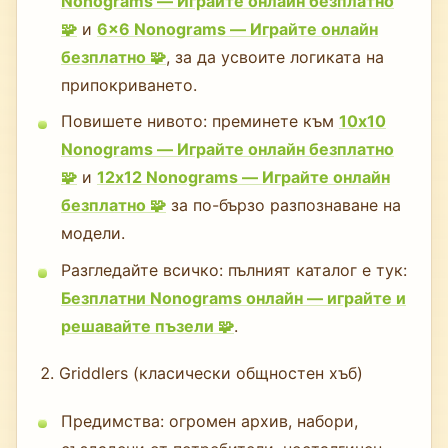
Nonograms — Играйте онлайн безплатно
🧩
и
6×6 Nonograms — Играйте онлайн
безплатно 🧩
, за да усвоите логиката на
припокриването.
Повишете нивото: преминете към
10x10
Nonograms — Играйте онлайн безплатно
🧩
и
12x12 Nonograms — Играйте онлайн
безплатно 🧩
за по-бързо разпознаване на
модели.
Разгледайте всичко: пълният каталог е тук:
Безплатни Nonograms онлайн — играйте и
решавайте пъзели 🧩
.
Griddlers (класически общностен хъб)
Предимства: огромен архив, набори,