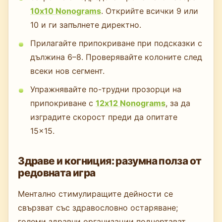
10x10 Nonograms
. Открийте всички 9 или
10 и ги запълнете директно.
Прилагайте припокриване при подсказки с
дължина 6–8. Проверявайте колоните след
всеки нов сегмент.
Упражнявайте по-трудни прозорци на
припокриване с
12x12 Nonograms
, за да
изградите скорост преди да опитате
15×15.
Здраве и когниция: разумна полза от
редовната игра
Ментално стимулиращите дейности се
свързват със здравословно остаряване;
големи здравни организации подчертават