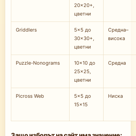
20×20+,
цветни
Griddlers
5×5 до
Средна–
30×30+,
висока
цветни
Puzzle-Nonograms
10×10 до
Средна
25×25,
цветни
Picross Web
5×5 до
Ниска
15×15
Защо изборът на сайт има значение: