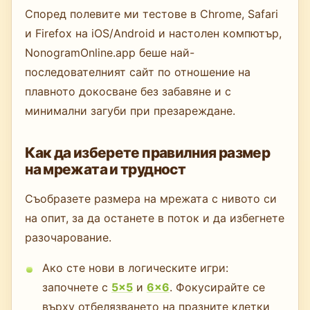
Според полевите ми тестове в Chrome, Safari
и Firefox на iOS/Android и настолен компютър,
NonogramOnline.app беше най-
последователният сайт по отношение на
плавното докосване без забавяне и с
минимални загуби при презареждане.
Как да изберете правилния размер
на мрежата и трудност
Съобразете размера на мрежата с нивото си
на опит, за да останете в поток и да избегнете
разочарование.
Ако сте нови в логическите игри:
започнете с
5×5
и
6×6
. Фокусирайте се
върху отбелязването на празните клетки