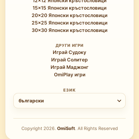
12x12 Японски кръстословици
15x15 Японски кръстословици
20x20 Японски кръстословици
25x25 Японски кръстословици
30x30 Японски кръстословици
ДРУГИ ИГРИ
Играй Судоку
Играй Солитер
Играй Маджонг
OmiPlay игри
ЕЗИК
Изберете език
български
Copyright
2026
.
OmiSoft
. All Rights Reserved