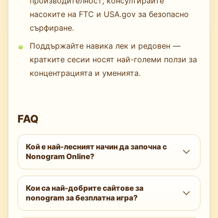
производителност; консултирайте
насоките на FTC и USA.gov за безопасно
сърфиране.
Поддържайте навика лек и редовен —
кратките сесии носят най-големи ползи за
концентрацията и уменията.
FAQ
Кой е най-лесният начин да започна с
Nonogram Online?
Започнете с малки мрежи като 5×5 или
Кои са най-добрите сайтове за
6×6, използвайте сайт с безопасни
nonogram за безплатна игра?
проверки и се фокусирайте върху
отбелязването на потвърдените празни
NonogramOnline.app е моят първи избор