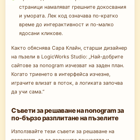
страници намаляват грешните докосвания
и умората. Лек код означава по-кратко
време до интерактивност и по-малко
ядосани кликове.
Както обяснява Сара Клайн, старши дизайнер
на пъзели в LogicWorks Studio: „Най-добрите
сайтове за nonogram изчезват на заден план.
Когато триенето в интерфейса изчезне,
играчите влизат в поток, а логиката започва
да учи сама.“
Съвети за решаване на nonogram за
по-бързо разплитане на пъзелите
Използвайте тези съвети за решаване на