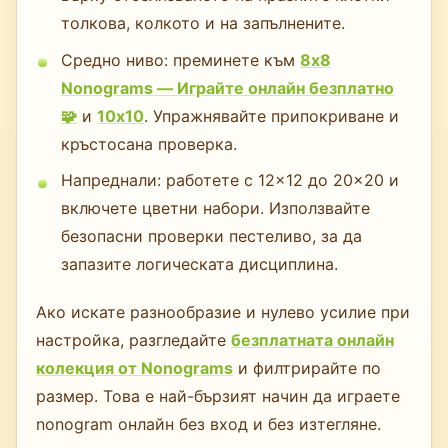
толкова, колкото и на запълнените.
Средно ниво: преминете към
8x8
Nonograms — Играйте онлайн безплатно
🧩
и
10x10
. Упражнявайте припокриване и
кръстосана проверка.
Напреднали: работете с 12×12 до 20×20 и
включете цветни набори. Използвайте
безопасни проверки пестеливо, за да
запазите логическата дисциплина.
Ако искате разнообразие и нулево усилие при
настройка, разгледайте
безплатната онлайн
колекция от Nonograms
и филтрирайте по
размер. Това е най-бързият начин да играете
nonogram онлайн без вход и без изтегляне.