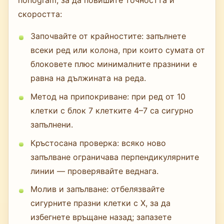
nonogram, за да повишите точността и
скоростта:
Започвайте от крайностите: запълнете
всеки ред или колона, при които сумата от
блоковете плюс минималните празнини е
равна на дължината на реда.
Метод на припокриване: при ред от 10
клетки с блок 7 клетките 4–7 са сигурно
запълнени.
Кръстосана проверка: всяко ново
запълване ограничава перпендикулярните
линии — проверявайте веднага.
Молив и запълване: отбелязвайте
сигурните празни клетки с X, за да
избегнете връщане назад; запазете