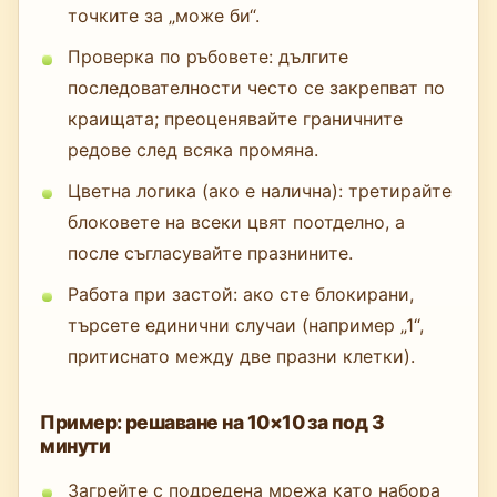
точките за „може би“.
Проверка по ръбовете: дългите
последователности често се закрепват по
краищата; преоценявайте граничните
редове след всяка промяна.
Цветна логика (ако е налична): третирайте
блоковете на всеки цвят поотделно, а
после съгласувайте празнините.
Работа при застой: ако сте блокирани,
търсете единични случаи (например „1“,
притиснато между две празни клетки).
Пример: решаване на 10×10 за под 3
минути
Загрейте с подредена мрежа като набора