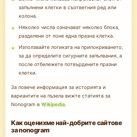
запълнени клетки в съответния ред или
колона.
Няколко числа означават няколко блока,
разделени от поне една празна клетка.
Използвайте логиката на припокриването,
за да определите сигурните запълвания, а
после отбележете потвърдените празни
клетки.
За повече информация за историята и
вариантите на пъзела вижте статията за
Nonogram в
Wikipedia
.
Как оценихме най-добрите сайтове
за nonogram