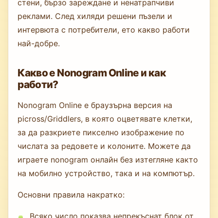
стени, бързо зареждане и ненатрапчиви
реклами. След хиляди решени пъзели и
интервюта с потребители, ето какво работи
най-добре.
Какво е Nonogram Online и как
работи?
Nonogram Online е браузърна версия на
picross/Griddlers, в която оцветявате клетки,
за да разкриете пикселно изображение по
числата за редовете и колоните. Можете да
играете nonogram онлайн без изтегляне както
на мобилно устройство, така и на компютър.
Основни правила накратко:
Всяко число показва непрекъснат блок от