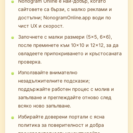
Nonogram Online е най-добър, когато
сайтовете са бързи, с малко реклами и
достъпни; NonogramOnline.app води по
чист UX и скорост.
Започнете с малки размери (5×5, 6×6),
после преминете към 10×10 и 12×12, за да
овладеете припокриването и кръстосаната
проверка.
Използвайте внимателно
незадължителните подсказки;
поддържайте работен процес с молив и
запълване и преглеждайте отново след
всяко ново запълване.
Избирайте доверени портали с ясна
политика за поверителност и добра