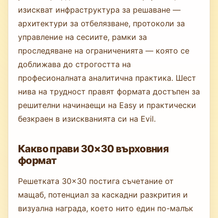
изискват инфраструктура за решаване —
архитектури за отбелязване, протоколи за
управление на сесиите, рамки за
проследяване на ограниченията — която се
доближава до строгостта на
професионалната аналитична практика. Шест
нива на трудност правят формата достъпен за
решителни начинаещи на Easy и практически
безкраен в изискванията си на Evil.
Какво прави 30×30 върховния
формат
Решетката 30×30 постига съчетание от
мащаб, потенциал за каскадни разкрития и
визуална награда, което нито един по-малък