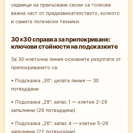
седмици на прекъсвани сесии са толкова
важна част от предизвикателството, колкото
и самите логически техники.
30×30 справка за припокриване:
ключови стойности на подсказките
За 30-клетъчна линия основните резултати от
припокриването са:
• Подсказка „30“: цялата линия — 30
потвърдени
• Подсказка „29“: запас 1 — клетки 2–29
запълнени (28 потвърдени)
• Подсказка „26“: запас 4 — клетки 5–26
запълнени (22 потвърдени)