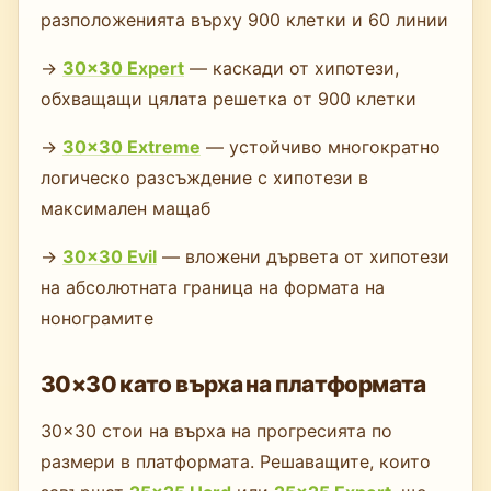
разположенията върху 900 клетки и 60 линии
→
30×30 Expert
— каскади от хипотези,
обхващащи цялата решетка от 900 клетки
→
30×30 Extreme
— устойчиво многократно
логическо разсъждение с хипотези в
максимален мащаб
→
30×30 Evil
— вложени дървета от хипотези
на абсолютната граница на формата на
нонограмите
30×30 като върха на платформата
30×30 стои на върха на прогресията по
размери в платформата. Решаващите, които