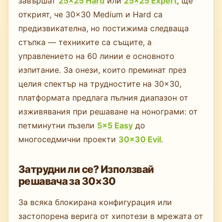
завършат
25×25 Hard
или
25×25 Expert
, ще
открият, че 30×30 Medium и Hard са
предизвикателна, но постижима следваща
стъпка — техниките са същите, а
управлението на 60 линии е основното
изпитание. За онези, които преминат през
целия спектър на трудностите на 30×30,
платформата предлага пълния диапазон от
изживявания при решаване на нонограми: от
петминутни пъзели
5×5 Easy
до
многоседмични проекти
30×30 Evil
.
Затрудни ли се? Използвай
решавача за 30×30
За всяка блокирана конфигурация или
застопорена верига от хипотези в мрежата от