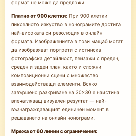
формат не може да предложи:
Платно от 900 клетки:
При 900 клетки
пикселното изкуство в нонограмите достига
най-високата си резолюция в онлайн
формата. Изображенията в този мащаб могат
да изобразяват портрети с истинска
фотографска детайлност, пейзажи с преден,
среден и заден план, както и сложни
композиционни сцени с множество
взаимодействащи елементи. Всяко
завършено разкриване на 30×30 е наистина
впечатляващ визуален резултат — най-
възнаграждаващият единичен момент в
решаването на онлайн нонограми.
Мрежа от 60 линии с ограничения: