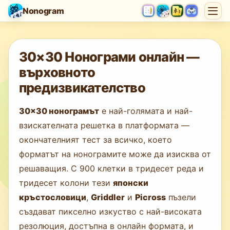
Nonogram
Зареждане на играта…
30×30 Нонограми онлайн —
върховното
предизвикателство
30×30 нонограмът
е най-голямата и най-
взискателната решетка в платформата —
окончателният тест за всичко, което
форматът на нонограмите може да изисква от
решаващия. С 900 клетки в тридесет реда и
тридесет колони тези
японски
кръстословици
,
Griddler
и
Picross
пъзели
създават пикселно изкуство с най-високата
резолюция, достъпна в онлайн формата, и