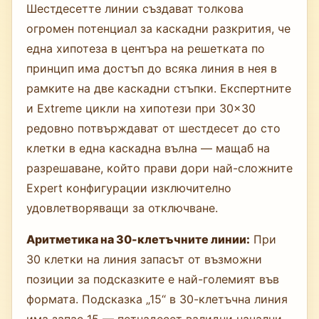
Шестдесетте линии създават толкова
огромен потенциал за каскадни разкрития, че
една хипотеза в центъра на решетката по
принцип има достъп до всяка линия в нея в
рамките на две каскадни стъпки. Експертните
и Extreme цикли на хипотези при 30×30
редовно потвърждават от шестдесет до сто
клетки в една каскадна вълна — мащаб на
разрешаване, който прави дори най-сложните
Expert конфигурации изключително
удовлетворяващи за отключване.
Аритметика на 30-клетъчните линии:
При
30 клетки на линия запасът от възможни
позиции за подсказките е най-големият във
формата. Подсказка „15“ в 30-клетъчна линия
има запас 15 — петнадесет валидни начални