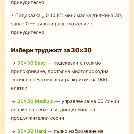
принудително
• Подсказка „10 10 8“: минимална дължина 30,
запас 0 — цялото разположение е
принудително
Избери трудност за 30×30
→
30×30 Easy
— подсказки с голямо
припокриване, достъпна многопроходна
логика, впечатляващи разкрития на 900
клетки
→
30×30 Medium
— управление на 60 линии,
анализ на сегменти, дисциплина за
продължителни сесии
→
30×30 Hard
— пълно изброяване на