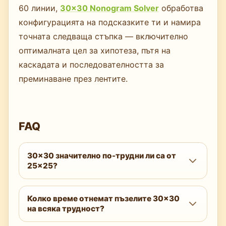
60 линии,
30×30 Nonogram Solver
обработва
конфигурацията на подсказките ти и намира
точната следваща стъпка — включително
оптималната цел за хипотеза, пътя на
каскадата и последователността за
преминаване през лентите.
FAQ
30×30 значително по-трудни ли са от
25×25?
Да — на всяко ниво на трудност.
Колко време отнемат пъзелите 30×30
Допълнителните 275 клетки, десетте
на всяка трудност?
допълнителни линии и аритметиката на
30-клетъчните линии заедно създават