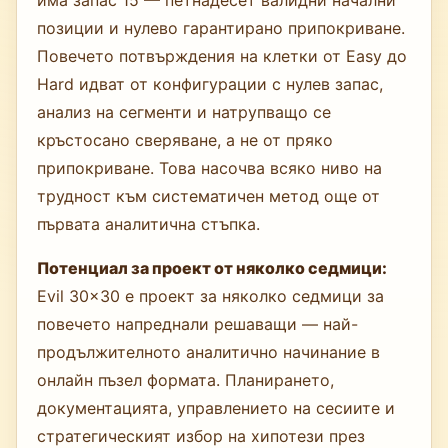
позиции и нулево гарантирано припокриване.
Повечето потвърждения на клетки от Easy до
Hard идват от конфигурации с нулев запас,
анализ на сегменти и натрупващо се
кръстосано сверяване, а не от пряко
припокриване. Това насочва всяко ниво на
трудност към систематичен метод още от
първата аналитична стъпка.
Потенциал за проект от няколко седмици:
Evil 30×30 е проект за няколко седмици за
повечето напреднали решаващи — най-
продължителното аналитично начинание в
онлайн пъзел формата. Планирането,
документацията, управлението на сесиите и
стратегическият избор на хипотези през