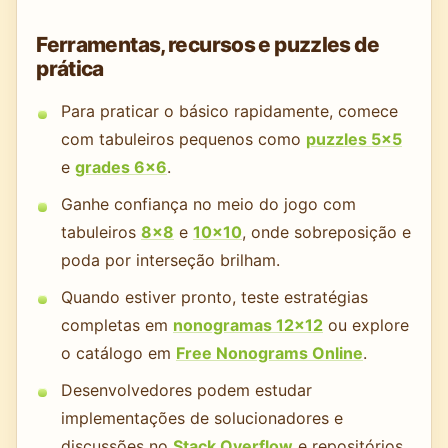
Ferramentas, recursos e puzzles de
prática
Para praticar o básico rapidamente, comece
com tabuleiros pequenos como
puzzles 5×5
e
grades 6×6
.
Ganhe confiança no meio do jogo com
tabuleiros
8x8
e
10x10
, onde sobreposição e
poda por interseção brilham.
Quando estiver pronto, teste estratégias
completas em
nonogramas 12x12
ou explore
o catálogo em
Free Nonograms Online
.
Desenvolvedores podem estudar
implementações de solucionadores e
discussões no
Stack Overflow
e repositórios