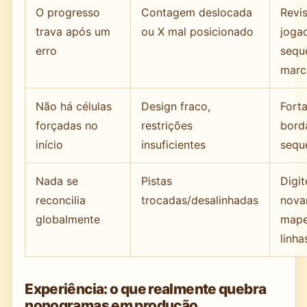
O progresso
Contagem deslocada
Revis
trava após um
ou X mal posicionado
jogad
erro
sequê
marc
Não há células
Design fraco,
Forta
forçadas no
restrições
bord
início
insuficientes
sequ
Nada se
Pistas
Digit
reconcilia
trocadas/desalinhadas
nova
globalmente
mape
linha
Experiência: o que realmente quebra
nonogramas em produção