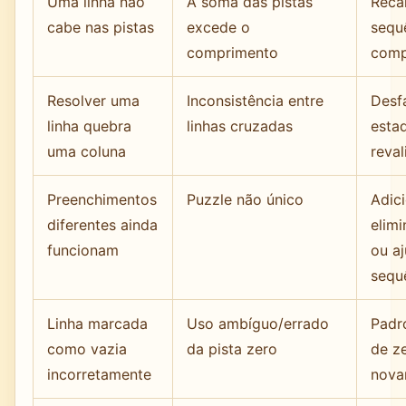
Uma linha não
A soma das pistas
Reca
cabe nas pistas
excede o
sequ
comprimento
comp
Resolver uma
Inconsistência entre
Desf
linha quebra
linhas cruzadas
esta
uma coluna
reval
Preenchimentos
Puzzle não único
Adic
diferentes ainda
elim
funcionam
ou a
sequ
Linha marcada
Uso ambíguo/errado
Padr
como vazia
da pista zero
de z
incorretamente
nova