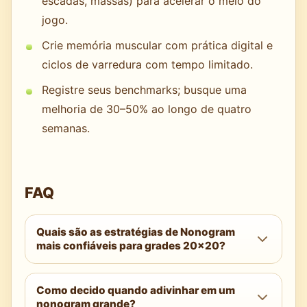
escadas, massas) para acelerar o meio do
jogo.
Crie memória muscular com prática digital e
ciclos de varredura com tempo limitado.
Registre seus benchmarks; busque uma
melhoria de 30–50% ao longo de quatro
semanas.
FAQ
Quais são as estratégias de Nonogram
mais confiáveis para grades 20x20?
Comece com deduções por sobreposição,
Como decido quando adivinhar em um
mantenha anotações a lápis rigorosas e só
nonogram grande?