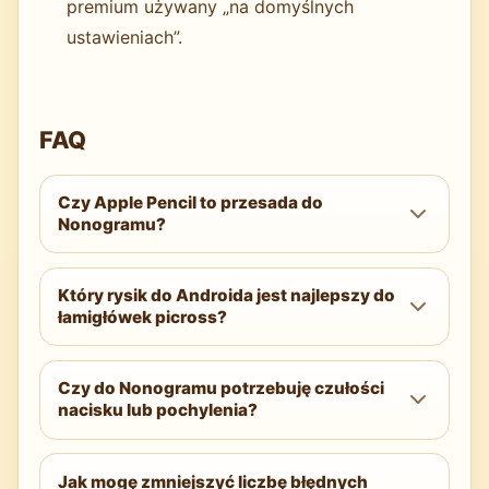
premium używany „na domyślnych
ustawieniach”.
FAQ
Czy Apple Pencil to przesada do
Nonogramu?
Nie. Podgląd, niskie opóźnienie i odrzucanie
Który rysik do Androida jest najlepszy do
dłoni realnie poprawiają dokładność i
łamigłówek picross?
szybkość na iPadzie, nawet jeśli czułość
nacisku nie jest używana.
Samsung S Pen w serii Galaxy Tab S to
Czy do Nonogramu potrzebuję czułości
wybór z najwyższej półki. Dla szerszej
nacisku lub pochylenia?
zgodności wybierz rysik USI 2.0 zgodny z
Twoim tabletem lub Chromebookiem.
Nie. Nonogram to wejście binarne.
Jak mogę zmniejszyć liczbę błędnych
Priorytetem są podgląd, odrzucanie dłoni,