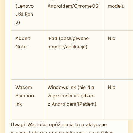
(Lenovo
Androidem/ChromeOS
modelu
USI Pen
2)
Adonit
iPad (obsługiwane
Nie
Note+
modele/aplikacje)
Wacom
Windows Ink (nie dla
Nie
Bamboo
większości urządzeń
Ink
z Androidem/iPadem)
Uwagi: Wartości opóźnienia to praktyczne
szacunki dla par urządzenie/rysik, a nie ścisłe