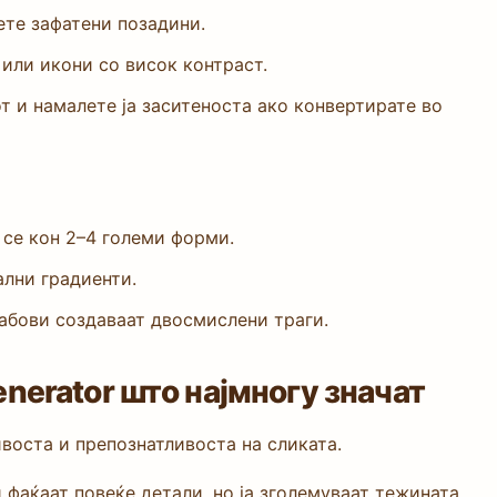
ете зафатени позадини.
или икони со висок контраст.
т и намалете ја заситеноста ако конвертирате во
се кон 2–4 големи форми.
ални градиенти.
рабови создаваат двосмислени траги.
nerator што најмногу значат
воста и препознатливоста на сликата.
фаќаат повеќе детали, но ја зголемуваат тежината