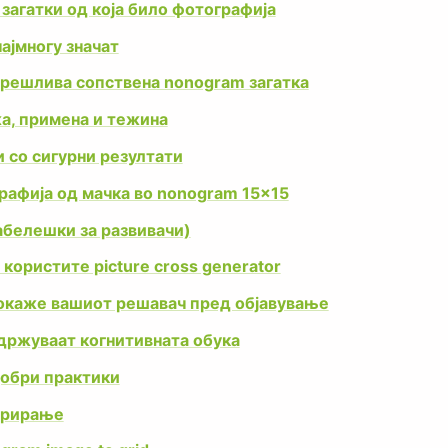
загатки од која било фотографија
ајмногу значат
 решлива сопствена nonogram загатка
а, примена и тежина
 со сигурни резултати
афија од мачка во nonogram 15×15
абелешки за развивачи)
користите picture cross generator
докаже вашиот решавач пред објавување
ддржуваат когнитивната обука
добри практики
ерирање