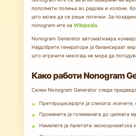
пополнети полиња во редови и колони. Ко
што може да се реши логички. За позадина
nonogram-ите на
Wikipedia
.
Nonogram Generator автоматизира конверз
Најдобрите генератори ја балансираат вер
што играчите никогаш не мора да погодув
Како работи Nonogram Ge
Силен Nonogram Generator следи предвид
Претпроцесирајте ја сликата: исечете,
Променете ја големината до целната мре
Намалете ја палетата: монохроматска и