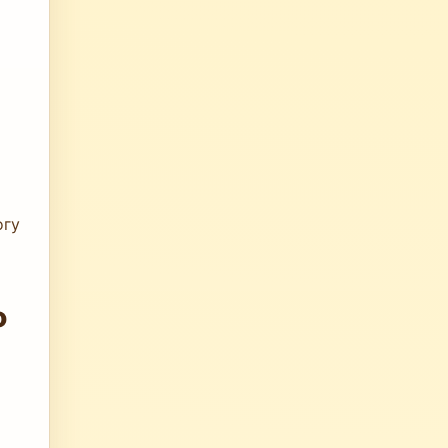
огу
о