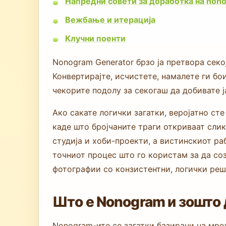
Напредни совети за доработка на nono
Вежбање и итерација
Клучни поенти
Nonogram Generator брзо ја претвора секо
Конвертирајте, исчистете, намалете ги бои
чекорите подолу за секогаш да добивате ј
Ако сакате логички загатки, веројатно сте
каде што бројчаните траги откриваат слик
студија и хоби-проекти, а вистинскиот раб
точниот процес што го користам за да со
фотографии со конзистентни, логички реш
Што е Nonogram и зошто 
Nonogram-ите се загатки базирани на мре