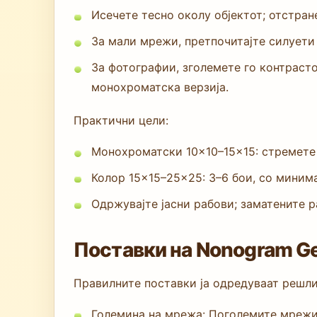
Исечете тесно околу објектот; отстран
За мали мрежи, претпочитајте силуети 
За фотографии, зголемете го контрасто
монохроматска верзија.
Практични цели:
Монохроматски 10×10–15×15: стремете 
Колор 15×15–25×25: 3–6 бои, со миним
Одржувајте јасни рабови; заматените 
Поставки на Nonogram Ge
Правилните поставки ја одредуваат решли
Големина на мрежа: Поголемите мрежи 