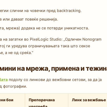
гии слични на човечки пред backtracking.
 или даваат повеќе решенија.
ета, мрежа) додека не се потврди уникатноста.
 на загатки во PixelLogic Studio: „Одличен Nonogram
 тој ги уредува ограничувањата така што секое
, а не од среќа.“
мини на мрежа, примена и тежин
бата
подолу со линкови до вежбовни сетови, за да ја
д фотографии.
ни бои
Препорачана
Линк за вежбање
употреба