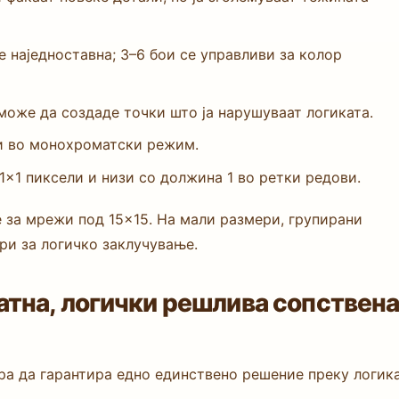
 наједноставна; 3–6 бои се управливи за колор
може да создаде точки што ја нарушуваат логиката.
ти во монохроматски режим.
×1 пиксели и низи со должина 1 во ретки редови.
 за мрежи под 15×15. На мали размери, групирани
ри за логичко заклучување.
атна, логички решлива сопствен
а да гарантира едно единствено решение преку логика