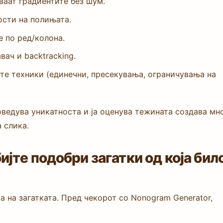
ваат градиентите без шум.
ости на полињата.
е по ред/колона.
ач и backtracking.
те техники (единечни, пресекувања, ограничувања на
оведува уникатноста и ја оценува тежината создава мн
 слика.
ијте подобри загатки од која бил
а на загатката. Пред чекорот со Nonogram Generator,