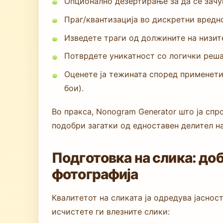
Опционално дезертирање за да се зачу
Праг/квантизација во дискретни вредн
Изведете траги од должините на низит
Потврдете уникатност со логички решав
Оценете ја тежината според применети
бои).
Во пракса, Nonogram Generator што ја спр
подобри загатки од едноставен делител на
Подготовка на слика: доб
фотографија
Квалитетот на сликата ја одредува јасност
исчистете ги влезните слики: