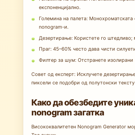
експоненцијално.
Големина на палета: Монохроматската е
nonogram-и.
Дезертирање: Користете го штедливо; 
Праг: 45–60% често дава чисти силуе
Филтер за шум: Отстранете изолирани 1
Совет од експерт: Исклучете дезертирање
пиксели се подобри од полутонски тексту
Како да обезбедите уник
nonogram загатка
Висококвалитетен Nonogram Generator мор
Тоа значи: