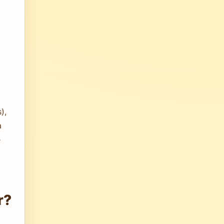
),
а
е
r?