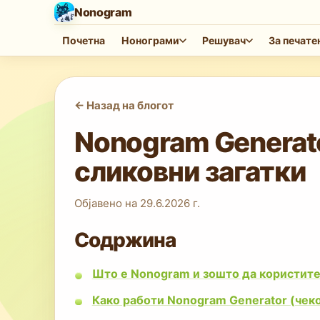
Nonogram
Почетна
Нонограми
Решувач
За печат
<-
Назад на блогот
Nonogram Generato
сликовни загатки
Објавено на
29.6.2026 г.
Содржина
Што е Nonogram и зошто да користите
Како работи Nonogram Generator (чеко