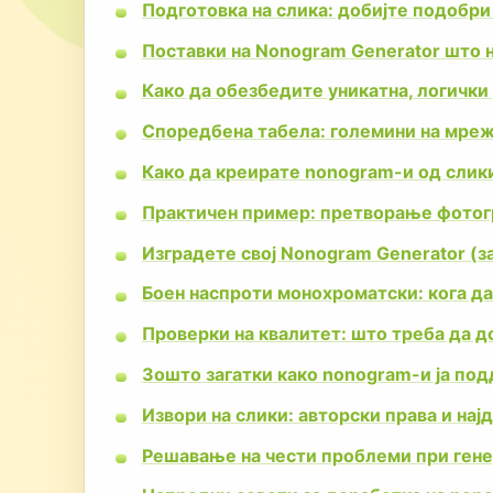
Подготовка на слика: добијте подобри 
Поставки на Nonogram Generator што н
Како да обезбедите уникатна, логички
Споредбена табела: големини на мреж
Како да креирате nonogram-и од слики
Практичен пример: претворање фотогр
Изградете свој Nonogram Generator (з
Боен наспроти монохроматски: кога да 
Проверки на квалитет: што треба да 
Зошто загатки како nonogram-и ја по
Извори на слики: авторски права и нај
Решавање на чести проблеми при ген