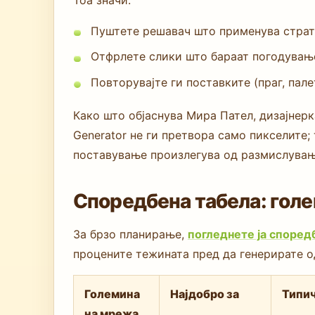
Пуштете решавач што применува страте
Отфрлете слики што бараат погодување
Повторувајте ги поставките (праг, пал
Како што објаснува Мира Пател, дизајнерка
Generator не ги претвора само пикселите;
поставување произлегува од размислување
Споредбена табела: голе
За брзо планирање,
погледнете ја според
процените тежината пред да генерирате о
Големина
Најдобро за
Типич
на мрежа