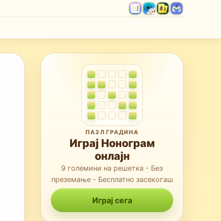
ПАЗЛ ГРАДИНА
Играј Нонограм
онлајн
9 големини на решетка - Без
преземање - Бесплатно засекогаш
Играј сега