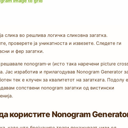
gram image to grid
ја слика во решлива логичка сликовна загатка.
те, проверете ја уникатноста и извезете. Следете ги
асни и фер загатки.
 решавале nonogram-и (исто така наречени picture cross
а. Јас изработив и прилагодував Nonogram Generator з
отен тек е клучен за квалитетот на загатката. Подолу 
здавам сопствени nonogram загатки од вистински
енија.
да користите Nonogram Generato
жа, каде што бројчаните траги покажуваат низи од