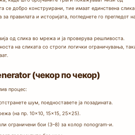
га се добро конструирани, тие имаат единствена слика
 за правилата и историјата, погледнете го прегледот н
ија од слика во мрежа и ја проверува решливоста.
носта на сликата со строги логички ограничувања, так
аат.
nerator (чекор по чекор)
лив процес:
 отстранете шум, поедноставете ја позадината.
жа (на пр. 10×10, 15×15, 25×25).
ли ограничени бои (3–8) за колор nonogram-и.