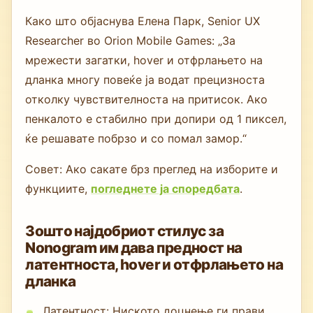
Како што објаснува Елена Парк, Senior UX
Researcher во Orion Mobile Games: „За
мрежести загатки, hover и отфрлањето на
дланка многу повеќе ја водат прецизноста
отколку чувствителноста на притисок. Ако
пенкалото е стабилно при допири од 1 пиксел,
ќе решавате побрзо и со помал замор.“
Совет: Ако сакате брз преглед на изборите и
функциите,
погледнете ја споредбата
.
Зошто најдобриот стилус за
Nonogram им дава предност на
латентноста, hover и отфрлањето на
дланка
Латентност: Ниското доцнење ги прави