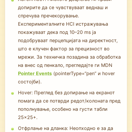
допирите да се чувствуваат веднаш и
спречува пречекорување.
Експерименталните HCI истражувања
покажуваат дека под 10–20 ms ја
подобруваат перцепцијата на директност,
што е клучен фактор за прецизност во
мрежи. За техничка позадина за обработка
на внес од пенкало, прегледајте ги MDN
Pointer Events
(pointerType=“pen” и hover
состојби).
Hover: Преглед без допирање на екранот
помага да се потврди редот/колоната пред
пополнување, особено на густи табли
25×25+.
Отфрлање на дланка: Неопходно е за да