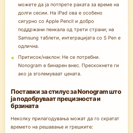
можете да ја потпрете раката за време на
долги сесии. На iPad ова е особено
сигурно со Apple Pencil и добро
поддржани пенкала од трети страни; на
Samsung таблети, интеграцијата со S Pen е
одлична.
Притисок/наклон: Не се потребни.
Nonogram е бинарен внес. Прескокнете ги
ако ја зголемуваат цената.
Поставки за стилус за Nonogram што
ја подобруваат прецизноста и
брзината
Неколку прилагодувања можат да го скратат
времето на решавање и грешките: