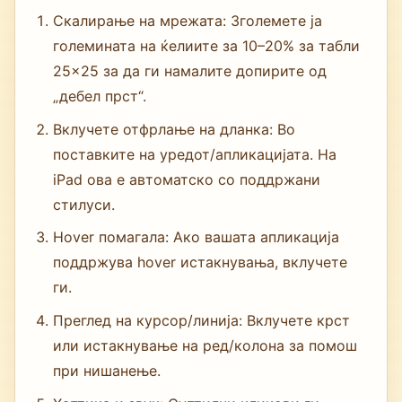
Скалирање на мрежата: Зголемете ја
големината на ќелиите за 10–20% за табли
25×25 за да ги намалите допирите од
„дебел прст“.
Вклучете отфрлање на дланка: Во
поставките на уредот/апликацијата. На
iPad ова е автоматско со поддржани
стилуси.
Hover помагала: Ако вашата апликација
поддржува hover истакнувања, вклучете
ги.
Преглед на курсор/линија: Вклучете крст
или истакнување на ред/колона за помош
при нишанење.