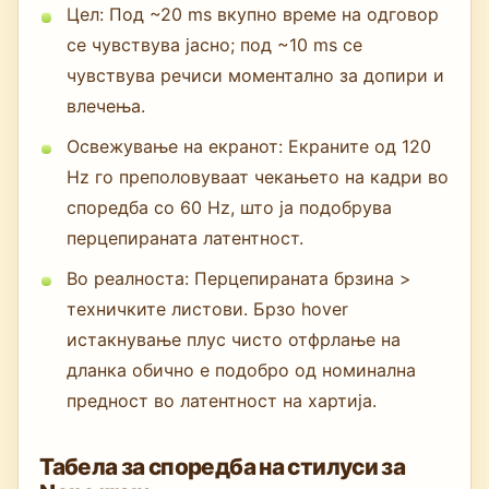
Цел: Под ~20 ms вкупно време на одговор
се чувствува јасно; под ~10 ms се
чувствува речиси моментално за допири и
влечења.
Освежување на екранот: Екраните од 120
Hz го преполовуваат чекањето на кадри во
споредба со 60 Hz, што ја подобрува
перцепираната латентност.
Во реалноста: Перцепираната брзина >
техничките листови. Брзо hover
истакнување плус чисто отфрлање на
дланка обично е подобро од номинална
предност во латентност на хартија.
Табела за споредба на стилуси за