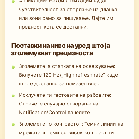
Апликации: Некои апликации нудат
чувствителност за отфрлање на дланка
или зони само за пишување. Дајте им
предност кога се достапни.
Поставки на ниво на уред што ја
зголемуваат прецизноста
Зголемете ја стапката на освежување:
Вклучете 120 Hz/„High refresh rate“ каде
што е достапно за помазен внес.
Исклучете ги гестовите на рабовите:
Спречете случајно отворање на
Notification/Control панелите.
Зголемете го контрастот: Темни линии на
мрежата и теми со висок контраст ги