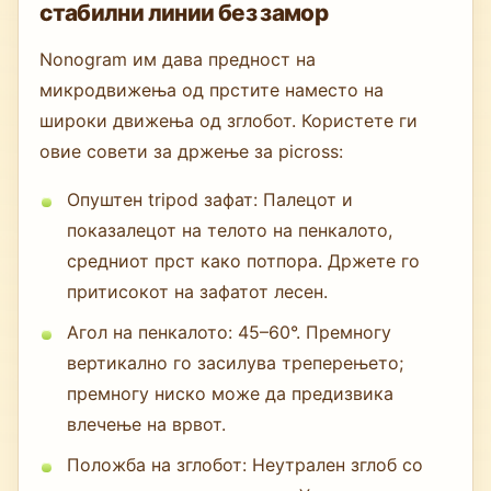
стабилни линии без замор
Nonogram им дава предност на
микродвижења од прстите наместо на
широки движења од зглобот. Користете ги
овие совети за држење за picross:
Опуштен tripod зафат: Палецот и
показалецот на телото на пенкалото,
средниот прст како потпора. Држете го
притисокот на зафатот лесен.
Агол на пенкалото: 45–60°. Премногу
вертикално го засилува треперењето;
премногу ниско може да предизвика
влечење на врвот.
Положба на зглобот: Неутрален зглоб со