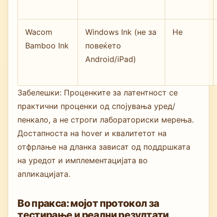
Wacom
Windows Ink (не за
Не
Bamboo Ink
повеќето
Android/iPad)
Забелешки: Проценките за латентност се
практични проценки од спојувања уред/
пенкало, а не строги лабораториски мерења.
Достапноста на hover и квалитетот на
отфрлање на дланка зависат од поддршката
на уредот и имплементацијата во
апликацијата.
Во пракса: мојот протокол за
тестирање и реални резултати