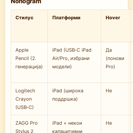
Nonogram
Стилус
Платформи
Hover
Apple
iPad (USB‑C iPad
Да
Pencil (2.
Air/Pro, избрани
(понови
генерација)
модели)
Pro)
Logitech
iPad (широка
Не
Crayon
поддршка)
(USB‑C)
ZAGG Pro
iPad + некои
Не
Stylus 2
капацитивни