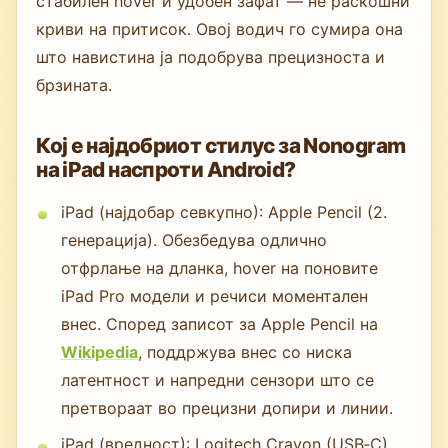
стабилен hover и удобен зафат — не раскошни
криви на притисок. Овој водич го сумира она
што навистина ја подобрува прецизноста и
брзината.
Кој е најдобриот стилус за Nonogram
на iPad наспроти Android?
iPad (најдобар севкупно): Apple Pencil (2.
генерација). Обезбедува одлично
отфрлање на дланка, hover на поновите
iPad Pro модели и речиси моментален
внес. Според записот за Apple Pencil на
Wikipedia
, поддржува внес со ниска
латентност и напредни сензори што се
претвораат во прецизни допири и линии.
iPad (вредност): Logitech Crayon (USB‑C).