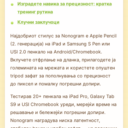
Изградете навика за прецизност: кратка
тренинг рутина
Клучни заклучоци
Најдобриот стилус за Nonogram е Apple Pencil
(2. генерација) на iPad и Samsung S Pen или
USI 2.0 пенкало на Android/Chromebook.
Вклучете отфрлање на дланка, прилагодете ја
големината на мрежата и користете опуштен
tripod зафат за пополнувања со прецизност
до пиксел и помалку погрешни допири.
Тестирав 20+ пенкала на iPad Pro, Galaxy Tab
S9 и USI Chromebook уреди, мерејќи време на
решавање и бележејќи погрешни допири.
Nonogram наградува ниска латентност,