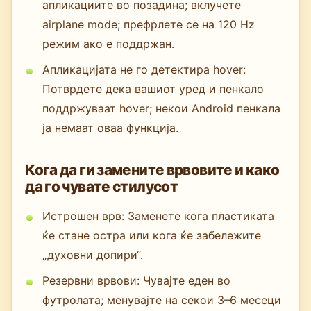
апликациите во позадина; вклучете
airplane mode; префрлете се на 120 Hz
режим ако е поддржан.
Апликацијата не го детектира hover:
Потврдете дека вашиот уред и пенкало
поддржуваат hover; некои Android пенкала
ја немаат оваа функција.
Кога да ги замените врвовите и како
да го чувате стилусот
Истрошен врв: Заменете кога пластиката
ќе стане остра или кога ќе забележите
„духовни допири“.
Резервни врвови: Чувајте еден во
футролата; менувајте на секои 3–6 месеци