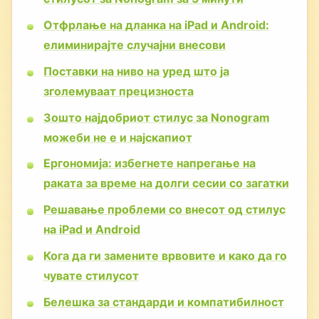
Отфрлање на дланка на iPad и Android:
елиминирајте случајни внесови
Поставки на ниво на уред што ја
зголемуваат прецизноста
Зошто најдобриот стилус за Nonogram
можеби не е и најскапиот
Ергономија: избегнете напрегање на
раката за време на долги сесии со загатки
Решавање проблеми со внесот од стилус
на iPad и Android
Кога да ги замените врвовите и како да го
чувате стилусот
Белешка за стандарди и компатибилност