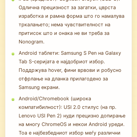
Одлична прецизност за загатки, цврста
изработка и рамна форма што го намалува
тркалањето; нема чувствителност на
притисок што и онака не ви треба за
Nonogram.
Android таблети: Samsung S Pen на Galaxy
Tab S-серијата е најдобриот избор.
Поддржува hover, фини врвови и робусно
отфрлање на дланка прилагодено за
Samsung екрани.
Android/Chromebook (широка
компатибилност): USI 2.0 стилус (на пр.
Lenovo USI Pen 2) нуди прецизно допирање
на многу ChromeOS и некои Android уреди.
Тоа е најбезбедниот избор меѓу различни