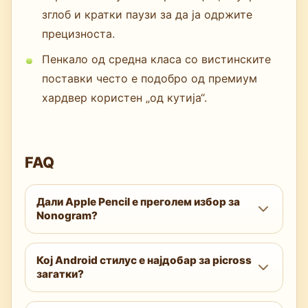
зглоб и кратки паузи за да ја одржите
прецизноста.
Пенкало од средна класа со вистинските
поставки често е подобро од премиум
хардвер користен „од кутија“.
FAQ
Дали Apple Pencil е преголем избор за
Nonogram?
Не. Неговиот hover, ниска латентност и
Кој Android стилус е најдобар за picross
отфрлање на дланка значително ја
загатки?
подобруваат прецизноста и брзината на
iPad, дури и ако чувствителноста на
Samsung S Pen на Galaxy Tab S-серијата е