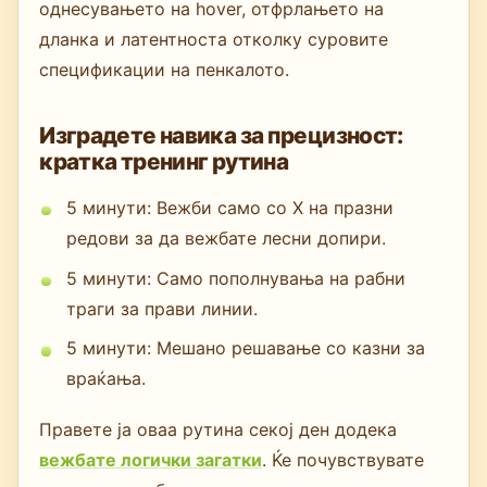
однесувањето на hover, отфрлањето на
дланка и латентноста отколку суровите
спецификации на пенкалото.
Изградете навика за прецизност:
кратка тренинг рутина
5 минути: Вежби само со X на празни
редови за да вежбате лесни допири.
5 минути: Само пополнувања на рабни
траги за прави линии.
5 минути: Мешано решавање со казни за
враќања.
Правете ја оваа рутина секој ден додека
вежбате логички загатки
. Ќе почувствувате