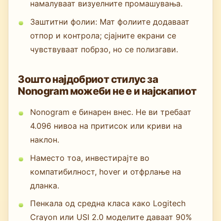
намалуваат визуелните промашувања.
Заштитни фолии: Мат фолиите додаваат
отпор и контрола; сјајните екрани се
чувствуваат побрзо, но се полизгави.
Зошто најдобриот стилус за
Nonogram можеби не е и најскапиот
Nonogram е бинарен внес. Не ви требаат
4.096 нивоа на притисок или криви на
наклон.
Наместо тоа, инвестирајте во
компатибилност, hover и отфрлање на
дланка.
Пенкала од средна класа како Logitech
Crayon или USI 2.0 моделите даваат 90%