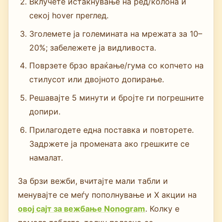
Вклучете истакнување на ред/колона и
секој hover преглед.
Зголемете ја големината на мрежата за 10–
20%; забележете ја видливоста.
Поврзете брзо враќање/гума со копчето на
стилусот или двојното допирање.
Решавајте 5 минути и бројте ги погрешните
допири.
Прилагодете една поставка и повторете.
Задржете ја промената ако грешките се
намалат.
За брзи вежби, вчитајте мали табли и
менувајте се меѓу пополнување и X акции на
овој сајт за вежбање Nonogram
. Колку е