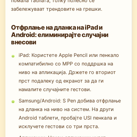
помала таблата, толку полесно се
забележуваат трендовите на грешки.
Отфрлање на дланка на iPad и
Android: елиминирајте случајни
внесови
iPad: Користете Apple Pencil или пенкало
компатибилно со MPP со поддршка на
ниво на апликација. Држете го вториот
прст подалеку од екранот за да ги
намалите случајните гестови.
Samsung/Android: S Pen добива отфрлање
на дланка на ниво на систем. На други
Android таблети, пробајте USI пенкала и
исклучете гестови со три прста.