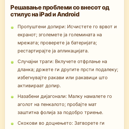
Решавање проблеми со внесот од
стилус на iPad и Android
Пропуштени допири: Исчистете го врвот и
екранот; зголемете ја големината на
мрежата; проверете ја батеријата;
рестартирајте ја апликацијата.
Случајни траги: Вклучете отфрлање на
дланка; држете ги другите прсти подалеку;
избегнувајте ракави или ракавици што
активираат допир.
Назабени дијагонали: Малку намалете го
аголот на пенкалото; пробајте мат
заштитна фолија за подобро триење.
Скокови во доцнењето: Затворете ги