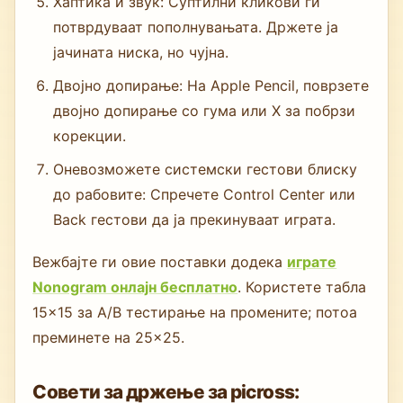
Хаптика и звук: Суптилни кликови ги
потврдуваат пополнувањата. Држете ја
јачината ниска, но чујна.
Двојно допирање: На Apple Pencil, поврзете
двојно допирање со гума или X за побрзи
корекции.
Оневозможете системски гестови блиску
до рабовите: Спречете Control Center или
Back гестови да ја прекинуваат играта.
Вежбајте ги овие поставки додека
играте
Nonogram онлајн бесплатно
. Користете табла
15×15 за A/B тестирање на промените; потоа
преминете на 25×25.
Совети за држење за picross: