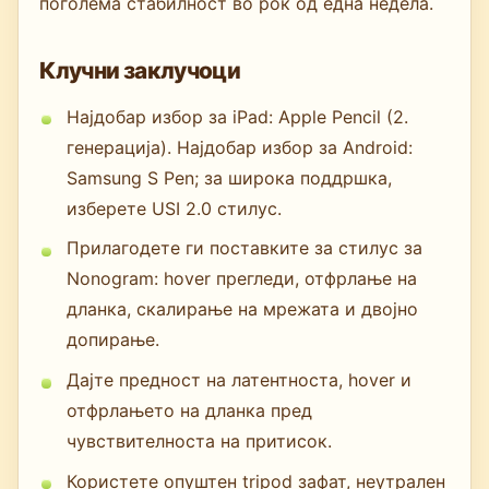
поголема стабилност во рок од една недела.
Клучни заклучоци
Најдобар избор за iPad: Apple Pencil (2.
генерација). Најдобар избор за Android:
Samsung S Pen; за широка поддршка,
изберете USI 2.0 стилус.
Прилагодете ги поставките за стилус за
Nonogram: hover прегледи, отфрлање на
дланка, скалирање на мрежата и двојно
допирање.
Дајте предност на латентноста, hover и
отфрлањето на дланка пред
чувствителноста на притисок.
Користете опуштен tripod зафат, неутрален