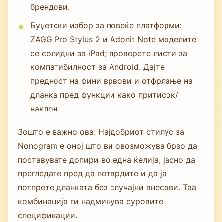
брендови.
Буџетски избор за повеќе платформи:
ZAGG Pro Stylus 2 и Adonit Note моделите
се солидни за iPad; проверете листи за
компатибилност за Android. Дајте
предност на фини врвови и отфрлање на
дланка пред функции како притисок/
наклон.
Зошто е важно ова: Најдобриот стилус за
Nonogram е оној што ви овозможува брзо да
поставувате допири во една ќелија, јасно да
прегледате пред да потврдите и да ја
потпрете дланката без случајни внесови. Таа
комбинација ги надминува суровите
спецификации.