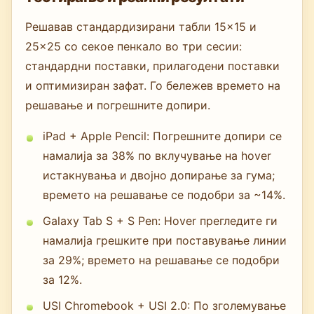
Решавав стандардизирани табли 15×15 и
25×25 со секое пенкало во три сесии:
стандардни поставки, прилагодени поставки
и оптимизиран зафат. Го бележев времето на
решавање и погрешните допири.
iPad + Apple Pencil: Погрешните допири се
намалија за 38% по вклучување на hover
истакнувања и двојно допирање за гума;
времето на решавање се подобри за ~14%.
Galaxy Tab S + S Pen: Hover прегледите ги
намалија грешките при поставување линии
за 29%; времето на решавање се подобри
за 12%.
USI Chromebook + USI 2.0: По зголемување