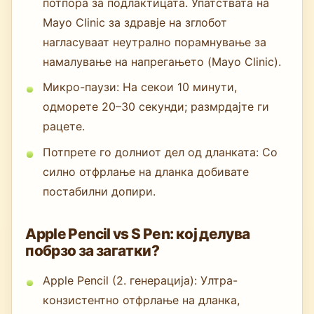
потпора за подлактицата. Упатствата на
Mayo Clinic за здравје на зглобот
нагласуваат неутрално порамнување за
намалување на напрегањето (Mayo Clinic).
Микро-паузи: На секои 10 минути,
одморете 20–30 секунди; размрдајте ги
рацете.
Потпрете го долниот дел од дланката: Со
силно отфрлање на дланка добивате
постабилни допири.
Apple Pencil vs S Pen: кој делува
побрзо за загатки?
Apple Pencil (2. генерација): Ултра-
конзистентно отфрлање на дланка,