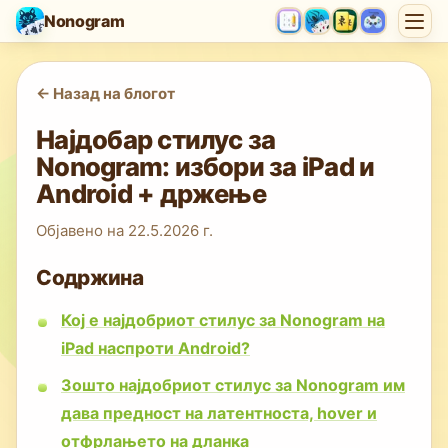
Nonogram
<-
Назад на блогот
Најдобар стилус за
Nonogram: избори за iPad и
Android + држење
Објавено на
22.5.2026 г.
Содржина
Кој е најдобриот стилус за Nonogram на
iPad наспроти Android?
Зошто најдобриот стилус за Nonogram им
дава предност на латентноста, hover и
отфрлањето на дланка