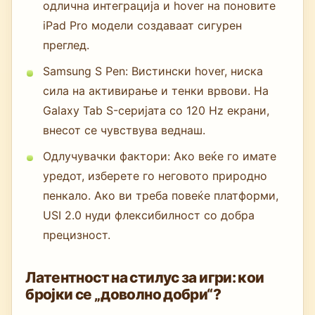
одлична интеграција и hover на поновите
iPad Pro модели создаваат сигурен
преглед.
Samsung S Pen: Вистински hover, ниска
сила на активирање и тенки врвови. На
Galaxy Tab S-серијата со 120 Hz екрани,
внесот се чувствува веднаш.
Одлучувачки фактори: Ако веќе го имате
уредот, изберете го неговото природно
пенкало. Ако ви треба повеќе платформи,
USI 2.0 нуди флексибилност со добра
прецизност.
Латентност на стилус за игри: кои
бројки се „доволно добри“?