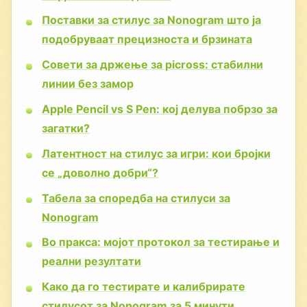
Поставки за стилус за Nonogram што ја
подобруваат прецизноста и брзината
Совети за држење за picross: стабилни
линии без замор
Apple Pencil vs S Pen: кој делува побрзо за
загатки?
Латентност на стилус за игри: кои бројки
се „доволно добри“?
Табела за споредба на стилуси за
Nonogram
Во пракса: мојот протокол за тестирање и
реални резултати
Како да го тестирате и калибрирате
стилусот за Nonogram за 5 минути