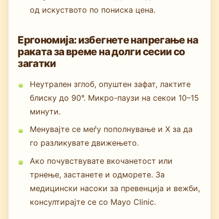
од искуството по пониска цена.
Ергономија: избегнете напрегање на
раката за време на долги сесии со
загатки
Неутрален зглоб, опуштен зафат, лактите
блиску до 90°. Микро-паузи на секои 10–15
минути.
Менувајте се меѓу пополнување и X за да
го разликувате движењето.
Ако почувствувате вкочанетост или
трнење, застанете и одморете. За
медицински насоки за превенција и вежби,
консултирајте се со Mayo Clinic.