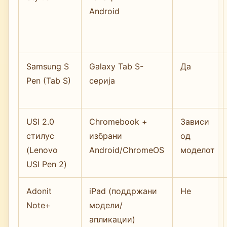
Android
Samsung S
Galaxy Tab S-
Да
Pen (Tab S)
серија
USI 2.0
Chromebook +
Зависи
стилус
избрани
од
(Lenovo
Android/ChromeOS
моделот
USI Pen 2)
Adonit
iPad (поддржани
Не
Note+
модели/
апликации)