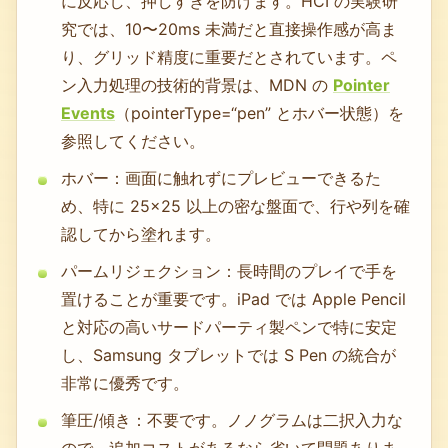
に反応し、押しすぎを防げます。HCI の実験研
究では、10〜20ms 未満だと直接操作感が高ま
り、グリッド精度に重要だとされています。ペ
ン入力処理の技術的背景は、MDN の
Pointer
Events
（pointerType=“pen” とホバー状態）を
参照してください。
ホバー：画面に触れずにプレビューできるた
め、特に 25×25 以上の密な盤面で、行や列を確
認してから塗れます。
パームリジェクション：長時間のプレイで手を
置けることが重要です。iPad では Apple Pencil
と対応の高いサードパーティ製ペンで特に安定
し、Samsung タブレットでは S Pen の統合が
非常に優秀です。
筆圧/傾き：不要です。ノノグラムは二択入力な
ので、追加コストがあるなら省いて問題ありま