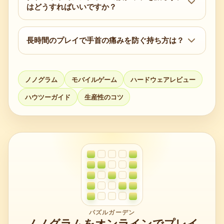
はどうすればいいですか？
遅延、細いペン先を優先してください。
グリッドを大きくし、ホバープレビューとパー
ムリジェクションを有効にし、ダブルタップを
長時間のプレイで手首の痛みを防ぐ持ち方は？
消しゴムに割り当て、マット系保護フィルムを
45〜60° の角度でリラックスした三点持ちを使
使ったリラックスした三点持ちにしましょう。
い、手首は中立、前腕を支えます。10〜15 分
ノノグラム
モバイルゲーム
ハードウェアレビュー
ごとに 20〜30 秒の休憩を取りましょう。
ハウツーガイド
生産性のコツ
パズルガーデン
ノノグラムをオンラインでプレイ