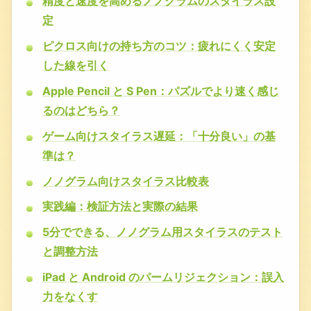
精度と速度を高めるノノグラムのスタイラス設
定
ピクロス向けの持ち方のコツ：疲れにくく安定
した線を引く
Apple Pencil と S Pen：パズルでより速く感じ
るのはどちら？
ゲーム向けスタイラス遅延：「十分良い」の基
準は？
ノノグラム向けスタイラス比較表
実践編：検証方法と実際の結果
5分でできる、ノノグラム用スタイラスのテスト
と調整方法
iPad と Android のパームリジェクション：誤入
力をなくす