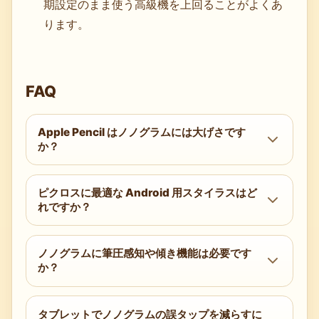
期設定のまま使う高級機を上回ることがよくあ
ります。
FAQ
Apple Pencil はノノグラムには大げさです
か？
いいえ。ホバー、低遅延、パームリジェクショ
ピクロスに最適な Android 用スタイラスはど
ンにより、筆圧感知を使わなくても iPad での
れですか？
精度と速度が実際に向上します。
Galaxy Tab S シリーズ向けの Samsung S Pen
ノノグラムに筆圧感知や傾き機能は必要です
が最上位です。より幅広い対応を求めるなら、
か？
タブレットや Chromebook に対応した USI
2.0 スタイラスを選んでください。
いいえ。ノノグラムは二択入力です。筆圧や傾
タブレットでノノグラムの誤タップを減らすに
きよりも、ホバー、パームリジェクション、低