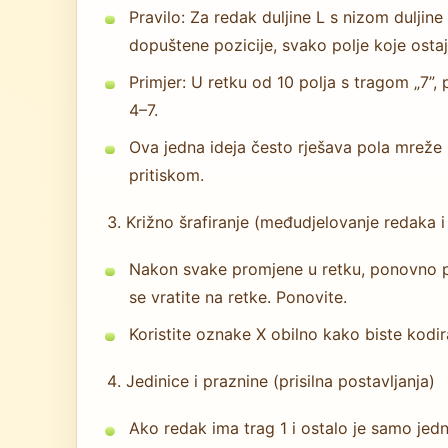
Pravilo: Za redak duljine L s nizom duljine
dopuštene pozicije, svako polje koje ostaj
Primjer: U retku od 10 polja s tragom „7”, 
4–7.
Ova jedna ideja često rješava pola mreže 
pritiskom.
Križno šrafiranje (međudjelovanje redaka i
Nakon svake promjene u retku, ponovno p
se vratite na retke. Ponovite.
Koristite oznake X obilno kako biste kodir
Jedinice i praznine (prisilna postavljanja)
Ako redak ima trag 1 i ostalo je samo jedn