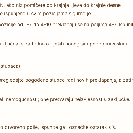
 N, ako niz pomičete od krajnje lijeve do krajnje desne
e ispunjeno u svim pozicijama sigurno je.
pozicije od 1–7 do 4–10 preklapaju se na poljima 4–7. Ispuni
i ključna je za to kako riješiti nonogram pod vremenskim
 stupaca)
regledajte pogođene stupce radi novih preklapanja, a zati
ali nemogućnosti; one pretvaraju neizvjesnost u zaključke.
o otvoreno polje, ispunite ga i označite ostatak s X.