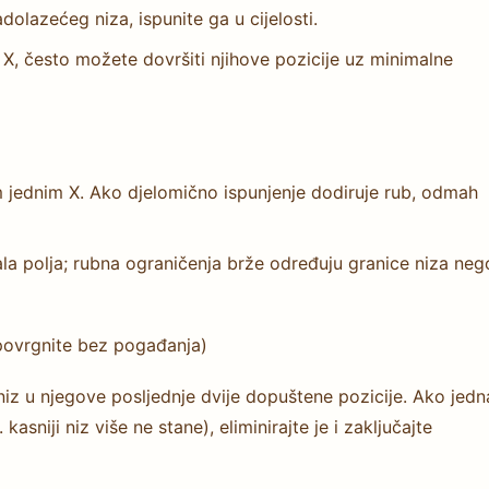
dolazećeg niza, ispunite ga u cijelosti.
X, često možete dovršiti njihove pozicije uz minimalne
m jednim X. Ako djelomično ispunjenje dodiruje rub, odmah
ala polja; rubna ograničenja brže određuju granice niza neg
opovrgnite bez pogađanja)
niz u njegove posljednje dvije dopuštene pozicije. Ako jedn
sniji niz više ne stane), eliminirajte je i zaključajte