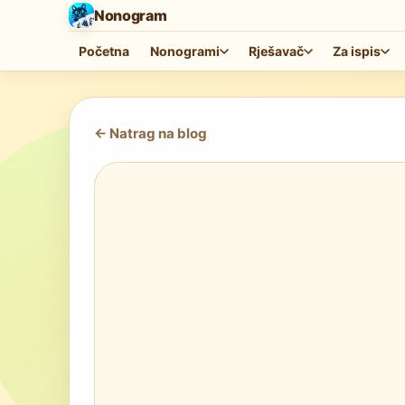
Nonogram
Početna
Nonogrami
Rješavač
Za ispis
<-
Natrag na blog