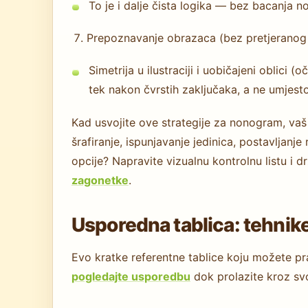
To je i dalje čista logika — bez bacanja 
Prepoznavanje obrazaca (bez pretjeranog 
Simetrija u ilustraciji i uobičajeni oblici (
tek nakon čvrstih zaključaka, a ne umjesto
Kad usvojite ove strategije za nonogram, vaš t
šrafiranje, ispunjavanje jedinica, postavljanje 
opcije? Napravite vizualnu kontrolnu listu i d
zagonetke
.
Usporedna tablica: tehni
Evo kratke referentne tablice koju možete pra
pogledajte usporedbu
dok prolazite kroz sv