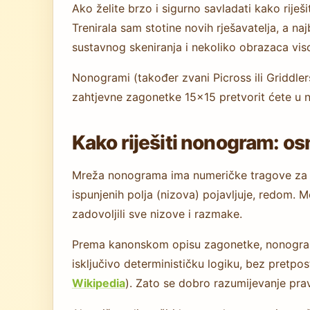
Ako želite brzo i sigurno savladati kako rije
Trenirala sam stotine novih rješavatelja, a na
sustavnog skeniranja i nekoliko obrazaca viso
Nonogrami (također zvani Picross ili Griddlers
zahtjevne zagonetke 15×15 pretvorit ćete u n
Kako riješiti nonogram: os
Mreža nonograma ima numeričke tragove za sv
ispunjenih polja (nizova) pojavljuje, redom. M
zadovoljili sve nizove i razmake.
Prema kanonskom opisu zagonetke, nonogrami 
isključivo determinističku logiku, bez pretpo
Wikipedia
). Zato se dobro razumijevanje pra