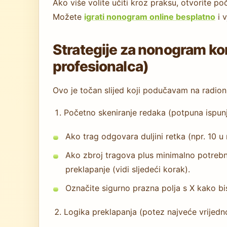
Ako više volite učiti kroz praksu, otvorite p
Možete
igrati nonogram online besplatno
i 
Strategije za nonogram ko
profesionalca)
Ovo je točan slijed koji podučavam na radio
Početno skeniranje redaka (potpuna ispun
Ako trag odgovara duljini retka (npr. 10 u r
Ako zbroj tragova plus minimalno potrebni
preklapanje (vidi sljedeći korak).
Označite sigurno prazna polja s X kako bis
Logika preklapanja (potez najveće vrijedn