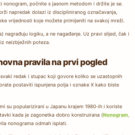
šiti nonogram, počnite s jasnom metodom i držite je se.
jbrži napredak dolazi iz discipliniranog označavanja,
ke vrijednosti koje možete primijeniti na svakoj mreži.
) nagrađuju logiku, a ne nagađanje. Uz pravi slijed, čak i
iz neizbježnih poteza.
novna pravila na prvi pogled
aki redak i stupac koji govore koliko se uzastopnih
orate postaviti ispunjena polja i oznake X kako biste
su popularizirani u Japanu krajem 1980-ih i koriste
stavki kada je zagonetka dobro konstruirana (
Nonogram,
vila nonograma odmah isplati.