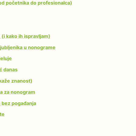
od početnika do profesionalca)
(i kako ih ispravljam)
aljubljenika u nonograme
jeluje
eć danas
 kaže znanost)
ča za nonogram
i bez pogađanja
te