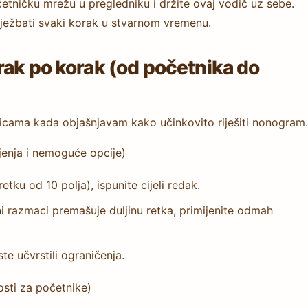
očetničku mrežu u pregledniku i držite ovaj vodič uz sebe.
vježbati svaki korak u stvarnom vremenu.
rak po korak (od početnika do
nicama kada objašnjavam kako učinkovito riješiti nonogram.
jenja i nemoguće opcije)
etku od 10 polja), ispunite cijeli redak.
 razmaci premašuje duljinu retka, primijenite odmah
te učvrstili ograničenja.
osti za početnike)