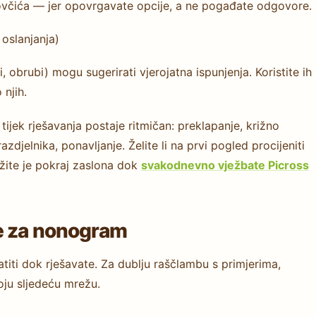
novčića — jer opovrgavate opcije, a ne pogađate odgovore.
oslanjanja)
oči, obrubi) mogu sugerirati vjerojatna ispunjenja. Koristite ih
 njih.
ijek rješavanja postaje ritmičan: preklapanje, križno
razdjelnika, ponavljanje. Želite li na prvi pogled procijeniti
ržite je pokraj zaslona dok
svakodnevno vježbate Picross
ke za nonogram
titi dok rješavate. Za dublju raščlambu s primjerima,
oju sljedeću mrežu.