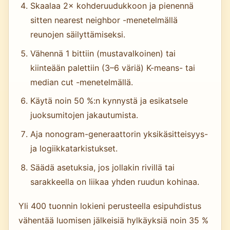
Skaalaa 2× kohderuudukkoon ja pienennä
sitten nearest neighbor -menetelmällä
reunojen säilyttämiseksi.
Vähennä 1 bittiin (mustavalkoinen) tai
kiinteään palettiin (3–6 väriä) K-means- tai
median cut -menetelmällä.
Käytä noin 50 %:n kynnystä ja esikatsele
juoksumitojen jakautumista.
Aja nonogram-generaattorin yksikäsitteisyys-
ja logiikkatarkistukset.
Säädä asetuksia, jos jollakin rivillä tai
sarakkeella on liikaa yhden ruudun kohinaa.
Yli 400 tuonnin lokieni perusteella esipuhdistus
vähentää luomisen jälkeisiä hylkäyksiä noin 35 %