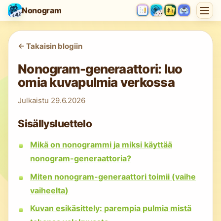
Nonogram
<-
Takaisin blogiin
Nonogram-generaattori: luo
omia kuvapulmia verkossa
Julkaistu
29.6.2026
Sisällysluettelo
Mikä on nonogrammi ja miksi käyttää
nonogram-generaattoria?
Miten nonogram-generaattori toimii (vaihe
vaiheelta)
Kuvan esikäsittely: parempia pulmia mistä