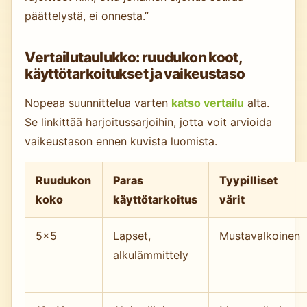
päättelystä, ei onnesta.”
Vertailutaulukko: ruudukon koot,
käyttötarkoitukset ja vaikeustaso
Nopeaa suunnittelua varten
katso vertailu
alta.
Se linkittää harjoitussarjoihin, jotta voit arvioida
vaikeustason ennen kuvista luomista.
Ruudukon
Paras
Tyypilliset
koko
käyttötarkoitus
värit
5×5
Lapset,
Mustavalkoinen
alkulämmittely