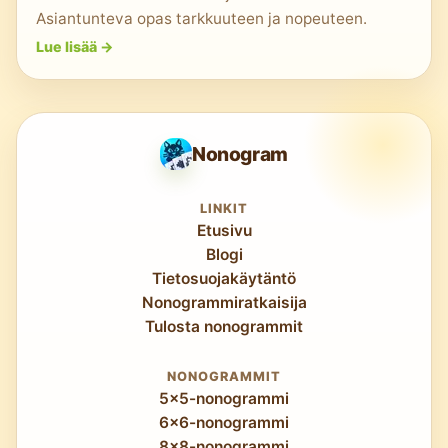
Asiantunteva opas tarkkuuteen ja nopeuteen.
Lue lisää
->
Nonogram
LINKIT
Etusivu
Blogi
Tietosuojakäytäntö
Nonogrammiratkaisija
Tulosta nonogrammit
NONOGRAMMIT
5x5-nonogrammi
6x6-nonogrammi
8x8-nonogrammi