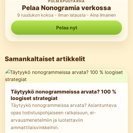
PULMAPUUTARHA
Pelaa Nonogramia verkossa
9 ruudukon kokoa - Ilman latausta - Aina ilmainen
Pelaa nyt
Samankaltaiset artikkelit
Täytyykö nonogrammeissa arvata? 100 %
loogiset strategiat
Täytyykö nonogrammeissa arvata? Asiantunteva
opas todistuspohjaiseen ratkaisuun, ei-
arvausmenetelmiin ja luotettaviin
ammattilaisvinkkeihin.