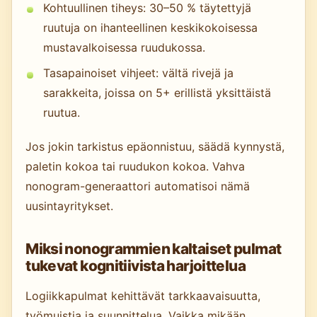
Kohtuullinen tiheys: 30–50 % täytettyjä
ruutuja on ihanteellinen keskikokoisessa
mustavalkoisessa ruudukossa.
Tasapainoiset vihjeet: vältä rivejä ja
sarakkeita, joissa on 5+ erillistä yksittäistä
ruutua.
Jos jokin tarkistus epäonnistuu, säädä kynnystä,
paletin kokoa tai ruudukon kokoa. Vahva
nonogram-generaattori automatisoi nämä
uusintayritykset.
Miksi nonogrammien kaltaiset pulmat
tukevat kognitiivista harjoittelua
Logiikkapulmat kehittävät tarkkaavaisuutta,
työmuistia ja suunnittelua. Vaikka mikään