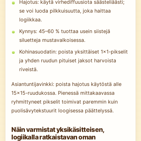
Hajotus: käytä virhediffuusiota säästeliäästi;
se voi luoda pilkkuisuutta, joka haittaa
logiikkaa.
Kynnys: 45–60 % tuottaa usein siistejä
siluetteja mustavalkoisessa.
Kohinasuodatin: poista yksittäiset 1×1-pikselit
ja yhden ruudun pituiset jaksot harvoista
riveistä.
Asiantuntijavinkki: poista hajotus käytöstä alle
15×15-ruudukossa. Pienessä mittakaavassa
ryhmittyneet pikselit toimivat paremmin kuin
puolisävytekstuurit loogisessa päättelyssä.
Näin varmistat yksikäsitteisen,
logiikalla ratkaistavan oman