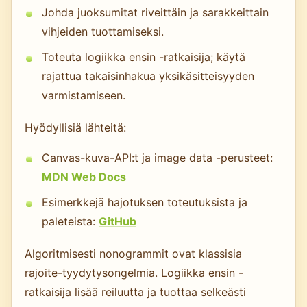
Johda juoksumitat riveittäin ja sarakkeittain
vihjeiden tuottamiseksi.
Toteuta logiikka ensin -ratkaisija; käytä
rajattua takaisinhakua yksikäsitteisyyden
varmistamiseen.
Hyödyllisiä lähteitä:
Canvas-kuva-API:t ja image data -perusteet:
MDN Web Docs
Esimerkkejä hajotuksen toteutuksista ja
paleteista:
GitHub
Algoritmisesti nonogrammit ovat klassisia
rajoite-tyydytysongelmia. Logiikka ensin -
ratkaisija lisää reiluutta ja tuottaa selkeästi