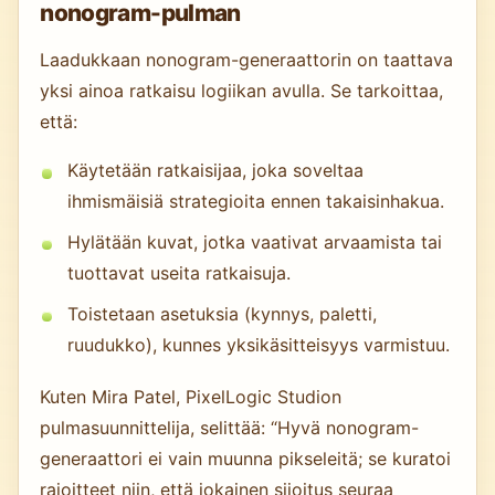
nonogram-pulman
Laadukkaan nonogram-generaattorin on taattava
yksi ainoa ratkaisu logiikan avulla. Se tarkoittaa,
että:
Käytetään ratkaisijaa, joka soveltaa
ihmismäisiä strategioita ennen takaisinhakua.
Hylätään kuvat, jotka vaativat arvaamista tai
tuottavat useita ratkaisuja.
Toistetaan asetuksia (kynnys, paletti,
ruudukko), kunnes yksikäsitteisyys varmistuu.
Kuten Mira Patel, PixelLogic Studion
pulmasuunnittelija, selittää: “Hyvä nonogram-
generaattori ei vain muunna pikseleitä; se kuratoi
rajoitteet niin, että jokainen sijoitus seuraa