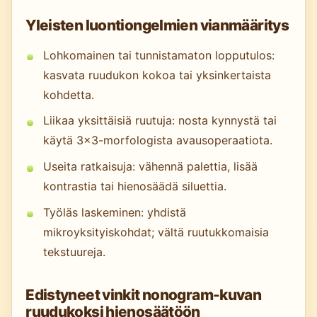
Yleisten luontiongelmien vianmääritys
Lohkomainen tai tunnistamaton lopputulos:
kasvata ruudukon kokoa tai yksinkertaista
kohdetta.
Liikaa yksittäisiä ruutuja: nosta kynnystä tai
käytä 3×3-morfologista avausoperaatiota.
Useita ratkaisuja: vähennä palettia, lisää
kontrastia tai hienosäädä siluettia.
Työläs laskeminen: yhdistä
mikroyksityiskohdat; vältä ruutukkomaisia
tekstuureja.
Edistyneet vinkit nonogram-kuvan
ruudukoksi hienosäätöön