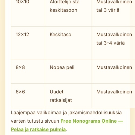
10×10
Aloittelijoista
Mustavalkoinen
keskitasoon
tai 3 väriä
12×12
Keskitaso
Mustavalkoinen
tai 3–4 väriä
8×8
Nopea peli
Mustavalkoinen
6×6
Uudet
Mustavalkoinen
ratkaisijat
Laajempaa valikoimaa ja jakamismahdollisuuksia
varten tutustu sivuun
Free Nonograms Online —
Pelaa ja ratkaise pulmia
.