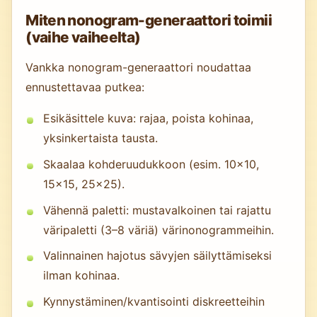
Miten nonogram-generaattori toimii
(vaihe vaiheelta)
Vankka nonogram-generaattori noudattaa
ennustettavaa putkea:
Esikäsittele kuva: rajaa, poista kohinaa,
yksinkertaista tausta.
Skaalaa kohderuudukkoon (esim. 10×10,
15×15, 25×25).
Vähennä paletti: mustavalkoinen tai rajattu
väripaletti (3–8 väriä) värinonogrammeihin.
Valinnainen hajotus sävyjen säilyttämiseksi
ilman kohinaa.
Kynnystäminen/kvantisointi diskreetteihin