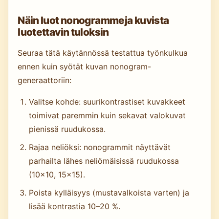
Näin luot nonogrammeja kuvista
luotettavin tuloksin
Seuraa tätä käytännössä testattua työnkulkua
ennen kuin syötät kuvan nonogram-
generaattoriin:
Valitse kohde: suurikontrastiset kuvakkeet
toimivat paremmin kuin sekavat valokuvat
pienissä ruudukossa.
Rajaa neliöksi: nonogrammit näyttävät
parhailta lähes neliömäisissä ruudukossa
(10×10, 15×15).
Poista kylläisyys (mustavalkoista varten) ja
lisää kontrastia 10–20 %.