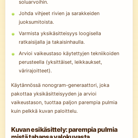
soluarvoihin.
Johda vihjeet rivien ja sarakkeiden
juoksumitoista.
Varmista yksikäsitteisyys loogisella
ratkaisijalla ja takaisinhaulla.
Arvioi vaikeustaso käytettyjen tekniikoiden
perusteella (yksittäiset, leikkaukset,
värirajoitteet).
Käytännössä nonogram-generaattori, joka
pakottaa yksikäsitteisyyden ja arvioi
vaikeustason, tuottaa paljon parempia pulmia
kuin pelkkä kuvan paloittelu.
Kuvan esikäsittely: parempia pulmia
mistä tahansa valokuvasta