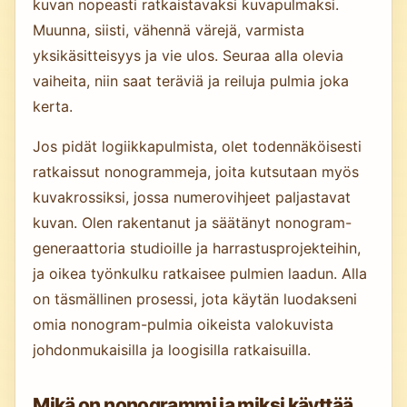
kuvan nopeasti ratkaistavaksi kuvapulmaksi.
Muunna, siisti, vähennä värejä, varmista
yksikäsitteisyys ja vie ulos. Seuraa alla olevia
vaiheita, niin saat teräviä ja reiluja pulmia joka
kerta.
Jos pidät logiikkapulmista, olet todennäköisesti
ratkaissut nonogrammeja, joita kutsutaan myös
kuvakrossiksi, jossa numerovihjeet paljastavat
kuvan. Olen rakentanut ja säätänyt nonogram-
generaattoria studioille ja harrastusprojekteihin,
ja oikea työnkulku ratkaisee pulmien laadun. Alla
on täsmällinen prosessi, jota käytän luodakseni
omia nonogram-pulmia oikeista valokuvista
johdonmukaisilla ja loogisilla ratkaisuilla.
Mikä on nonogrammi ja miksi käyttää