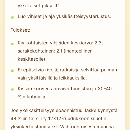
yksittäiset pikselit”.
Luo vihjeet ja aja yksikäsitteisyystarkistus.
Tulokset:
Rivikohtaisten vihjeiden keskiarvo: 2,3;
sarakekohtainen: 2,1 (ihanteellinen
keskitasolle).
Ei epäselviä rivejä; ratkaisija selvittää pulman
vain yksittäisillä ja leikkauksilla.
Kissan korvien ääriviiva tunnistuu jo 30–40
%:n kohdalla.
Jos yksikäsitteisyys epäonnistuu, laske kynnystä
48 %:iin tai siirry 12×12-ruudukkoon siluetin
yksinkertaistamiseksi. Vaihtoehtoisesti muunna