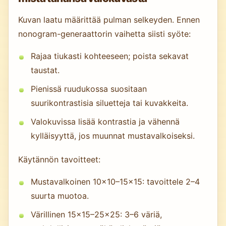
Kuvan laatu määrittää pulman selkeyden. Ennen
nonogram-generaattorin vaihetta siisti syöte:
Rajaa tiukasti kohteeseen; poista sekavat
taustat.
Pienissä ruudukossa suositaan
suurikontrastisia siluetteja tai kuvakkeita.
Valokuvissa lisää kontrastia ja vähennä
kylläisyyttä, jos muunnat mustavalkoiseksi.
Käytännön tavoitteet:
Mustavalkoinen 10×10–15×15: tavoittele 2–4
suurta muotoa.
Värillinen 15×15–25×25: 3–6 väriä,