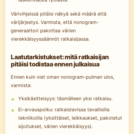
Värivihjeissä pitäisi näkyä sekä määrä että
värijärjestys. Varmista, että nonogram-
generaattori pakottaa värien
vierekkäisyyssäännöt ratkaisijassa.
Laatutarkistukset: mitä ratkaisijan
pitäisi todistaa ennen julkaisua
Ennen kuin viet oman nonogram-pulman ulos,
varmista:
Yksikäsitteisyys: täsmälleen yksi ratkaisu.
Ei-arvauspolku: ratkaistavissa tavallisilla
tekniikoilla (yksittäiset, leikkaukset, pakotetut
sijoitukset, värien vierekkäisyys).