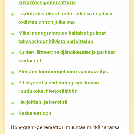
kuvakrossigeneraattoria
Laatutarkistukset: mitä ratkaisijan pitäisi
todistaa ennen julkaisua
Miksi nonogrammien kaltaiset pulmat
tukevat kognitiivista harjoittelua
Kuvien lähteet: tekijänoikeudet ja parhaat
käytännöt
Yleisten luontiongelmien vianmääritys
Edistyneet vinkit nonogram-kuvan
ruudukoksi hienosäätöön
Harjoittelu ja iterointi
Keskeiset opit
Nonogram-generaattori muuntaa minkä tahansa