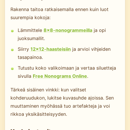
Rakenna taitoa ratkaisemalla ennen kuin luot
suurempia kokoja:
Lämmittele
8×8-nonogrammeilla
ja opi
juoksumallit.
Siirry
12×12-haasteisiin
ja arvioi vihjeiden
tasapainoa.
Tutustu koko valikoimaan ja vertaa siluetteja
sivulla
Free Nonograms Online
.
Tärkeä sisäinen vinkki: kun valitset
kohderuudukon, lukitse kuvasuhde ajoissa. Sen
muuttaminen myöhässä tuo artefakteja ja voi
rikkoa yksikäsitteisyyden.