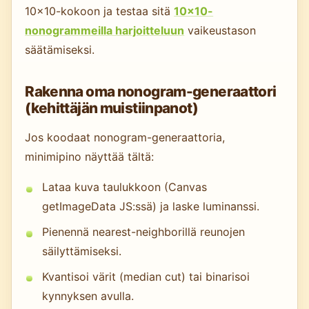
10×10-kokoon ja testaa sitä
10×10-
nonogrammeilla harjoitteluun
vaikeustason
säätämiseksi.
Rakenna oma nonogram-generaattori
(kehittäjän muistiinpanot)
Jos koodaat nonogram-generaattoria,
minimipino näyttää tältä:
Lataa kuva taulukkoon (Canvas
getImageData JS:ssä) ja laske luminanssi.
Pienennä nearest-neighborillä reunojen
säilyttämiseksi.
Kvantisoi värit (median cut) tai binarisoi
kynnyksen avulla.