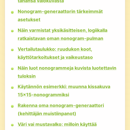
tahansa valokuvasta
Nonogram-generaattorin tärkeimmät
asetukset
Näin varmistat yksikäsitteisen, logiikalla
ratkaistavan oman nonogram-pulman
Vertailutaulukko: ruudukon koot,
käyttötarkoitukset ja vaikeustaso
Näin luot nonogrammeja kuvista luotettavin
tuloksin
Käytännön esimerkki: muunna kissakuva
15×15-nonogrammiksi
Rakenna oma nonogram-generaattori
(kehittäjän muistiinpanot)
Väri vai mustavalko: milloin käyttää