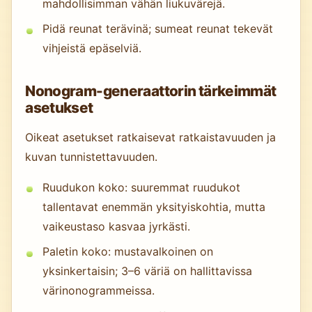
mahdollisimman vähän liukuvärejä.
Pidä reunat terävinä; sumeat reunat tekevät
vihjeistä epäselviä.
Nonogram-generaattorin tärkeimmät
asetukset
Oikeat asetukset ratkaisevat ratkaistavuuden ja
kuvan tunnistettavuuden.
Ruudukon koko: suuremmat ruudukot
tallentavat enemmän yksityiskohtia, mutta
vaikeustaso kasvaa jyrkästi.
Paletin koko: mustavalkoinen on
yksinkertaisin; 3–6 väriä on hallittavissa
värinonogrammeissa.