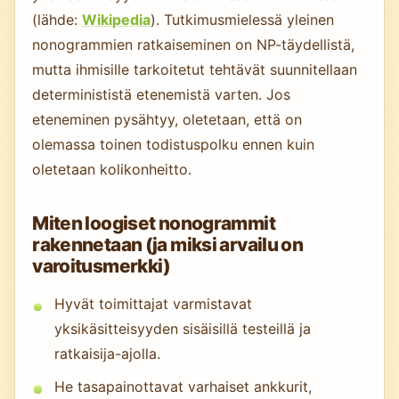
(lähde:
Wikipedia
). Tutkimusmielessä yleinen
nonogrammien ratkaiseminen on NP-täydellistä,
mutta ihmisille tarkoitetut tehtävät suunnitellaan
determinististä etenemistä varten. Jos
eteneminen pysähtyy, oletetaan, että on
olemassa toinen todistuspolku ennen kuin
oletetaan kolikonheitto.
Miten loogiset nonogrammit
rakennetaan (ja miksi arvailu on
varoitusmerkki)
Hyvät toimittajat varmistavat
yksikäsitteisyyden sisäisillä testeillä ja
ratkaisija-ajolla.
He tasapainottavat varhaiset ankkurit,