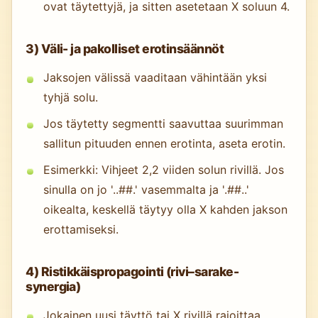
ovat täytettyjä, ja sitten asetetaan X soluun 4.
3) Väli- ja pakolliset erotinsäännöt
Jaksojen välissä vaaditaan vähintään yksi
tyhjä solu.
Jos täytetty segmentti saavuttaa suurimman
sallitun pituuden ennen erotinta, aseta erotin.
Esimerkki: Vihjeet 2,2 viiden solun rivillä. Jos
sinulla on jo '..##.' vasemmalta ja '.##..'
oikealta, keskellä täytyy olla X kahden jakson
erottamiseksi.
4) Ristikkäispropagointi (rivi–sarake-
synergia)
Jokainen uusi täyttö tai X rivillä rajoittaa