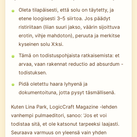
Oleta tilapäisesti, että solu on täytetty, ja
etene loogisesti 3–5 siirtoa. Jos päädyt
ristiriitaan (liian suuri jakso, väärin sijoittuva
erotin, vihje mahdoton), peruuta ja merkitse
kyseinen solu X:ksi.
Tämä on todistuspohjaista ratkaisemista: et
arvaa, vaan rakennat reductio ad absurdum -
todistuksen.
Pidä oletettu haara lyhyenä ja
dokumentoituna, jotta pysyt täsmällisenä.
Kuten Lina Park, LogicCraft Magazine -lehden
vanhempi pulmaeditori, sanoo: 'Jos et voi
todistaa sitä, et ole katsonut tarpeeksi laajasti.
Seuraava varmuus on yleensä vain yhden