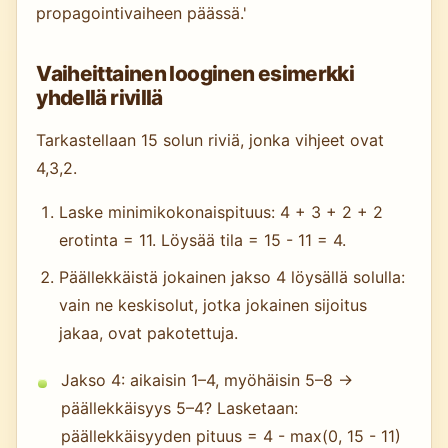
propagointivaiheen päässä.'
Vaiheittainen looginen esimerkki
yhdellä rivillä
Tarkastellaan 15 solun riviä, jonka vihjeet ovat
4,3,2.
Laske minimikokonaispituus: 4 + 3 + 2 + 2
erotinta = 11. Löysää tila = 15 - 11 = 4.
Päällekkäistä jokainen jakso 4 löysällä solulla:
vain ne keskisolut, jotka jokainen sijoitus
jakaa, ovat pakotettuja.
Jakso 4: aikaisin 1–4, myöhäisin 5–8 →
päällekkäisyys 5–4? Lasketaan:
päällekkäisyyden pituus = 4 - max(0, 15 - 11)