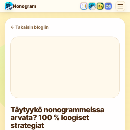
Nonogram
<-
Takaisin blogiin
Täytyykö nonogrammeissa
arvata? 100 % loogiset
strategiat