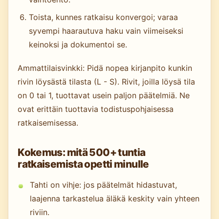
Toista, kunnes ratkaisu konvergoi; varaa
syvempi haarautuva haku vain viimeiseksi
keinoksi ja dokumentoi se.
Ammattilaisvinkki: Pidä nopea kirjanpito kunkin
rivin löysästä tilasta (L - S). Rivit, joilla löysä tila
on 0 tai 1, tuottavat usein paljon päätelmiä. Ne
ovat erittäin tuottavia todistuspohjaisessa
ratkaisemisessa.
Kokemus: mitä 500+ tuntia
ratkaisemista opetti minulle
Tahti on vihje: jos päätelmät hidastuvat,
laajenna tarkastelua äläkä keskity vain yhteen
riviin.