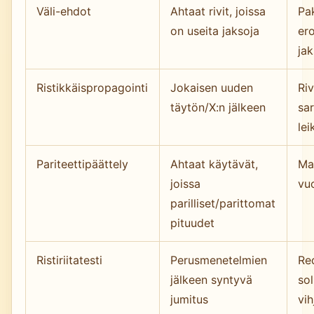
Väli-ehdot
Ahtaat rivit, joissa
Pak
on useita jaksoja
ero
jak
Ristikkäispropagointi
Jokaisen uuden
Riv
täytön/X:n jälkeen
sa
le
Pariteettipäättely
Ahtaat käytävät,
Ma
joissa
vu
parilliset/parittomat
pituudet
Ristiriitatesti
Perusmenetelmien
Red
jälkeen syntyvä
so
jumitus
vih