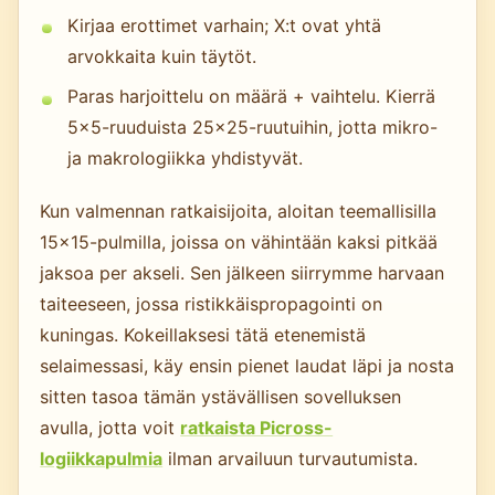
Kirjaa erottimet varhain; X:t ovat yhtä
arvokkaita kuin täytöt.
Paras harjoittelu on määrä + vaihtelu. Kierrä
5x5-ruuduista 25x25-ruutuihin, jotta mikro-
ja makrologiikka yhdistyvät.
Kun valmennan ratkaisijoita, aloitan teemallisilla
15x15-pulmilla, joissa on vähintään kaksi pitkää
jaksoa per akseli. Sen jälkeen siirrymme harvaan
taiteeseen, jossa ristikkäispropagointi on
kuningas. Kokeillaksesi tätä etenemistä
selaimessasi, käy ensin pienet laudat läpi ja nosta
sitten tasoa tämän ystävällisen sovelluksen
avulla, jotta voit
ratkaista Picross-
logiikkapulmia
ilman arvailuun turvautumista.