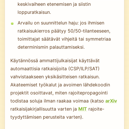
keskivaiheen etenemisen ja siistin
loppuratkaisun.
Arvailu on suunnittelun haju: jos ihmisen
ratkaisukierros päätyy 50/50-tilanteeseen,
toimittajat säätävät vihjeitä tai symmetriaa
determinismin palauttamiseksi.
Käytännössä ammattijulkaisijat käyttävät
automaattisia ratkaisijoita (CSP/ILP/SAT)
vahvistaakseen yksikäsitteisen ratkaisun.
Akateemiset työkalut ja avoimen lähdekoodin
projektit osoittavat, miten rajoitepropagointi
todistaa soluja ilman raakaa voimaa (katso
arXiv
ratkaisijakirjallisuutta varten ja
MIT
rajoite-
tyydyttämisen perusteita varten).