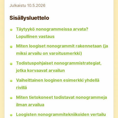
Julkaistu
10.5.2026
Sisällysluettelo
Täytyykö nonogrammeissa arvata?
Lopullinen vastaus
Miten loogiset nonogrammit rakennetaan (ja
miksi arvailu on varoitusmerkki)
Todistuspohjaiset nonogrammistrategiat,
jotka korvaavat arvailun
Vaiheittainen looginen esimerkki yhdellä
rivillä
Miten tietokoneet todistavat nonogrammeja
ilman arvailua
Loogisten nonogrammitekniikoiden vertailu