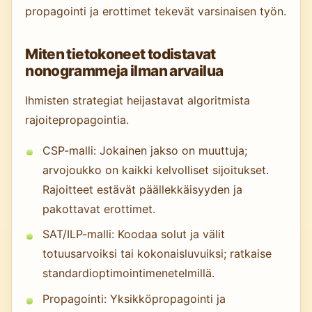
propagointi ja erottimet tekevät varsinaisen työn.
Miten tietokoneet todistavat
nonogrammeja ilman arvailua
Ihmisten strategiat heijastavat algoritmista
rajoitepropagointia.
CSP-malli: Jokainen jakso on muuttuja;
arvojoukko on kaikki kelvolliset sijoitukset.
Rajoitteet estävät päällekkäisyyden ja
pakottavat erottimet.
SAT/ILP-malli: Koodaa solut ja välit
totuusarvoiksi tai kokonaisluvuiksi; ratkaise
standardioptimointimenetelmillä.
Propagointi: Yksikköpropagointi ja