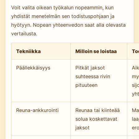
Voit valita oikean työkalun nopeammin, kun
yhdistät menetelmän sen todistuspohjaan ja
hyötyyn. Nopean yhteenvedon saat alla olevasta
vertailusta.
Tekniikka
Milloin se loistaa
To
Päällekkäisyys
Pitkät jaksot
Aik
suhteessa rivin
my
pituuteen
sij
yh
Reuna-ankkurointi
Reunaa tai kiinteää
Ma
solua koskettavat
la
jaksot
er