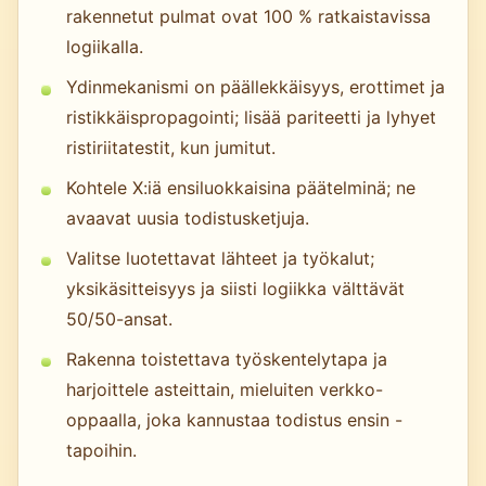
rakennetut pulmat ovat 100 % ratkaistavissa
logiikalla.
Ydinmekanismi on päällekkäisyys, erottimet ja
ristikkäispropagointi; lisää pariteetti ja lyhyet
ristiriitatestit, kun jumitut.
Kohtele X:iä ensiluokkaisina päätelminä; ne
avaavat uusia todistusketjuja.
Valitse luotettavat lähteet ja työkalut;
yksikäsitteisyys ja siisti logiikka välttävät
50/50-ansat.
Rakenna toistettava työskentelytapa ja
harjoittele asteittain, mieluiten verkko-
oppaalla, joka kannustaa todistus ensin -
tapoihin.