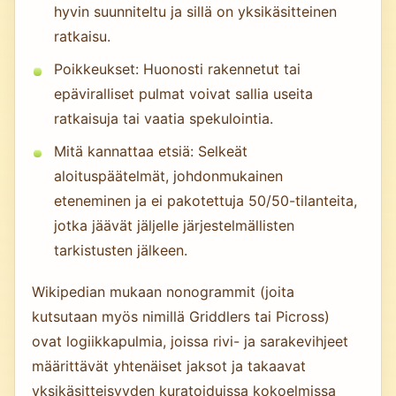
hyvin suunniteltu ja sillä on yksikäsitteinen
ratkaisu.
Poikkeukset: Huonosti rakennetut tai
epäviralliset pulmat voivat sallia useita
ratkaisuja tai vaatia spekulointia.
Mitä kannattaa etsiä: Selkeät
aloituspäätelmät, johdonmukainen
eteneminen ja ei pakotettuja 50/50-tilanteita,
jotka jäävät jäljelle järjestelmällisten
tarkistusten jälkeen.
Wikipedian mukaan nonogrammit (joita
kutsutaan myös nimillä Griddlers tai Picross)
ovat logiikkapulmia, joissa rivi- ja sarakevihjeet
määrittävät yhtenäiset jaksot ja takaavat
yksikäsitteisyyden kuratoiduissa kokoelmissa