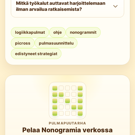
Mitkä työkalut auttavat harjoittelemaan
oletetaan solu, edetään muutama askel, ja
ilman arvailua ratkaisemista?
jos se rikkoo vihjeen, todistat vastakkaisen
vaihtoehdon oikeaksi.
Käytä luotettavia lähteitä ja sovelluksia,
joissa on yksikäsitteisyystarkistus sekä X-
logiikkapulmat
ohje
nonogrammit
merkinnät, rivilaskurit ja etenemisen
picross
pulmasuunnittelu
seuranta. Harjoittele pienistä ruuduista
suurempiin johdonmukaisuuden
edistyneet strategiat
kehittämiseksi.
PULMAPUUTARHA
Pelaa Nonogramia verkossa