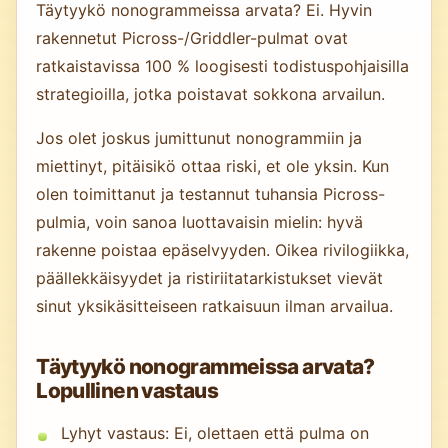
Täytyykö nonogrammeissa arvata? Ei. Hyvin
rakennetut Picross-/Griddler-pulmat ovat
ratkaistavissa 100 % loogisesti todistuspohjaisilla
strategioilla, jotka poistavat sokkona arvailun.
Jos olet joskus jumittunut nonogrammiin ja
miettinyt, pitäisikö ottaa riski, et ole yksin. Kun
olen toimittanut ja testannut tuhansia Picross-
pulmia, voin sanoa luottavaisin mielin: hyvä
rakenne poistaa epäselvyyden. Oikea rivilogiikka,
päällekkäisyydet ja ristiriitatarkistukset vievät
sinut yksikäsitteiseen ratkaisuun ilman arvailua.
Täytyykö nonogrammeissa arvata?
Lopullinen vastaus
Lyhyt vastaus: Ei, olettaen että pulma on