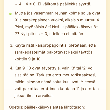
= 4 - 4 = 0. Ei välitöntä päällekkäisyyttä.
Mutta jos vasemman reunan kolme solua ovat
X:iä sarakepaineen vuoksi, aikaisin muuttuu 4–
7:ksi, myöhäisin 8–11:ksi → päällekkäisyys 8–
7? Nyt pituus = 0, edelleen ei mitään.
Käytä ristikkäispropagointia: oletetaan, että
sarakepäätelmät pakottavat kaksi täyttöä
kohtiin 9 ja 10.
Kun 9–10 ovat täytettyjä, vain '3' tai '2' voi
sisältää ne. Tarkista erottimet todistaaksesi,
mihin jaksoon nämä solut kuuluvat. Yleensä
voit pakottaa erottimen kohtaan 11 ja erottaa
jaksot ilman arvailua.
Opetus: päällekkäisyys antaa lähtötason;