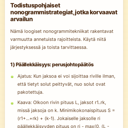
Todistuspohjaiset
nonogrammistrategiat, jotka korvaavat
arvailun
Nämä loogiset nonogrammitekniikat rakentavat
varmuutta annetuista rajoitteista. Käytä niitä
järjestyksessä ja toista tarvittaessa.
1) Päällekkäisyys: perusjohtopäätös
Ajatus: Kun jaksoa ei voi sijoittaa riville ilman,
että tietyt solut peittyvät, nuo solut ovat
pakotettuja.
Kaava: Olkoon rivin pituus L, jaksot r1..rk,
missä jaksoja on k. Minimikokonaispituus S =
(r1+...+rk) + (k-1). Jokaiselle jaksolle ri
päällekkäisyyden pituus on ri - max(0, (L -