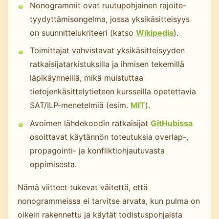
Nonogrammit ovat ruutupohjainen rajoite-
tyydyttämisongelma, jossa yksikäsitteisyys
on suunnittelukriteeri (katso
Wikipedia
).
Toimittajat vahvistavat yksikäsitteisyyden
ratkaisijatarkistuksilla ja ihmisen tekemillä
läpikäynneillä, mikä muistuttaa
tietojenkäsittelytieteen kursseilla opetettavia
SAT/ILP-menetelmiä (esim.
MIT
).
Avoimen lähdekoodin ratkaisijat
GitHubissa
osoittavat käytännön toteutuksia overlap-,
propagointi- ja konfliktiohjautuvasta
oppimisesta.
Nämä viitteet tukevat väitettä, että
nonogrammeissa ei tarvitse arvata, kun pulma on
oikein rakennettu ja käytät todistuspohjaista