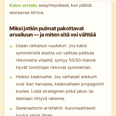
Katso vertailu
asiayhteydessä, kun päätät
seuraavaa siirtoa.
Miksi jotkin pulmat pakottavat
arvailuun — ja miten sitä voi välttää
Usean ratkaisun ruudukot: Jos kaksi
symmetristä aluetta voi vaihtaa paikkaa
rikkomatta vihjeitä, syntyy 50/50-tilanne.
Hyvät toimittajat rikkovat symmetrian.
Heikko keskivaihe: Jos varhaiset ankkurit
ovat liian harvassa, keskivaiheen propagointi
kuolee. Lisää strateginen pitkä jakso tai
teemaan liittyvä rakenne.
Generaattorin artefaktit: Automaattisesti
luodut sarjat ilman