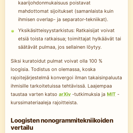
kaarijohdonmukaisuus poistavat
mahdottomat sijoitukset (samanlaista kuin
ihmisen overlap- ja separator-tekniikat).
Yksikäsitteisyystarkistus: Ratkaisijat voivat
etsiä toista ratkaisua; toimittajat hylkäävät tai
säätävät pulmaa, jos sellainen löytyy.
Siksi kuratoidut pulmat voivat olla 100 %
loogisia. Todistus on olemassa, koska
rajoitejärjestelmä konvergoi ilman takaisinpaluuta
ihmisille tarkoitetuissa tehtävissä. Laajempaa
taustaa varten katso
arXiv
-tutkimuksia ja
MIT
-
kurssimateriaaleja rajoitteista.
Loogisten nonogrammitekniikoiden
vertailu