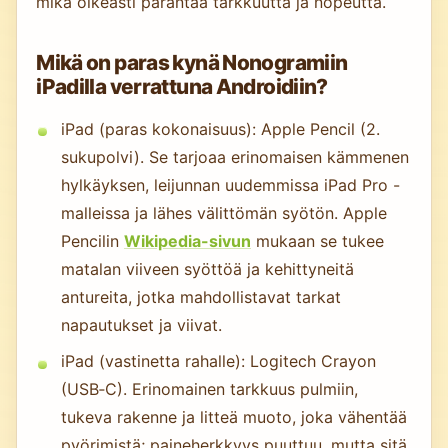
mikä oikeasti parantaa tarkkuutta ja nopeutta.
Mikä on paras kynä Nonogramiin
iPadilla verrattuna Androidiin?
iPad (paras kokonaisuus): Apple Pencil (2.
sukupolvi). Se tarjoaa erinomaisen kämmenen
hylkäyksen, leijunnan uudemmissa iPad Pro -
malleissa ja lähes välittömän syötön. Apple
Pencilin
Wikipedia-sivun
mukaan se tukee
matalan viiveen syöttöä ja kehittyneitä
antureita, jotka mahdollistavat tarkat
napautukset ja viivat.
iPad (vastinetta rahalle): Logitech Crayon
(USB‑C). Erinomainen tarkkuus pulmiin,
tukeva rakenne ja litteä muoto, joka vähentää
pyörimistä; paineherkkyys puuttuu, mutta sitä