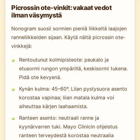
Picrossin ote-vinkit: vakaat vedot
ilman väsymystä
Nonogram suosii sormien pieniä liikkeitä laajojen
ranneliikkeiden sijaan. Käytä näitä picrossin ote-
vinkkejä:
Rentoutunut kolmipisteote: peukalo ja
etusormi rungon ympärillä, keskisormi tukena.
Pidä ote kevyenä.
Kynän kulma: 45–60°. Liian pystysuora asento
korostaa vapinaa; liian matala kulma voi
aiheuttaa kärjen laahaamista.
Ranteen asento: neutraali ranne ja
kyynärvarren tuki. Mayo Clinicin ohjeistus
ranteen terveydestä korostaa neutraalia