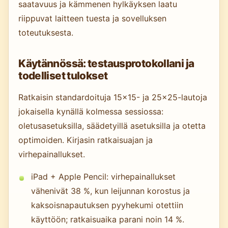
saatavuus ja kämmenen hylkäyksen laatu
riippuvat laitteen tuesta ja sovelluksen
toteutuksesta.
Käytännössä: testausprotokollani ja
todelliset tulokset
Ratkaisin standardoituja 15×15- ja 25×25-lautoja
jokaisella kynällä kolmessa sessiossa:
oletusasetuksilla, säädetyillä asetuksilla ja otetta
optimoiden. Kirjasin ratkaisuajan ja
virhepainallukset.
iPad + Apple Pencil: virhepainallukset
vähenivät 38 %, kun leijunnan korostus ja
kaksoisnapautuksen pyyhekumi otettiin
käyttöön; ratkaisuaika parani noin 14 %.