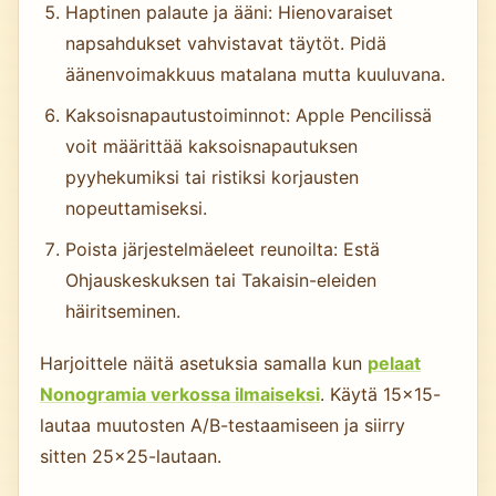
Haptinen palaute ja ääni: Hienovaraiset
napsahdukset vahvistavat täytöt. Pidä
äänenvoimakkuus matalana mutta kuuluvana.
Kaksoisnapautustoiminnot: Apple Pencilissä
voit määrittää kaksoisnapautuksen
pyyhekumiksi tai ristiksi korjausten
nopeuttamiseksi.
Poista järjestelmäeleet reunoilta: Estä
Ohjauskeskuksen tai Takaisin-eleiden
häiritseminen.
Harjoittele näitä asetuksia samalla kun
pelaat
Nonogramia verkossa ilmaiseksi
. Käytä 15×15-
lautaa muutosten A/B-testaamiseen ja siirry
sitten 25×25-lautaan.