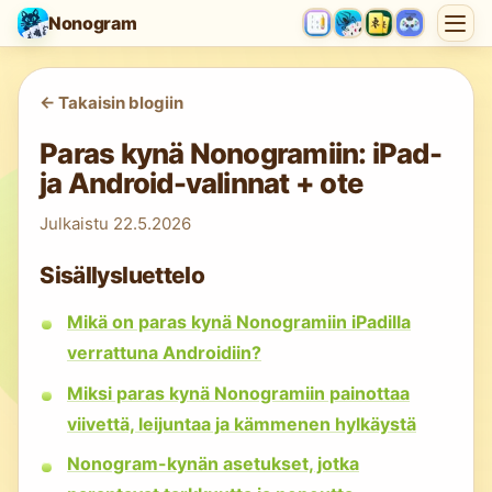
Nonogram
<-
Takaisin blogiin
Paras kynä Nonogramiin: iPad-
ja Android-valinnat + ote
Julkaistu
22.5.2026
Sisällysluettelo
Mikä on paras kynä Nonogramiin iPadilla
verrattuna Androidiin?
Miksi paras kynä Nonogramiin painottaa
viivettä, leijuntaa ja kämmenen hylkäystä
Nonogram-kynän asetukset, jotka