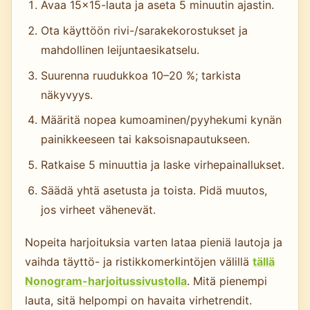
Avaa 15×15-lauta ja aseta 5 minuutin ajastin.
Ota käyttöön rivi-/sarakekorostukset ja
mahdollinen leijuntaesikatselu.
Suurenna ruudukkoa 10–20 %; tarkista
näkyvyys.
Määritä nopea kumoaminen/pyyhekumi kynän
painikkeeseen tai kaksoisnapautukseen.
Ratkaise 5 minuuttia ja laske virhepainallukset.
Säädä yhtä asetusta ja toista. Pidä muutos,
jos virheet vähenevät.
Nopeita harjoituksia varten lataa pieniä lautoja ja
vaihda täyttö- ja ristikkomerkintöjen välillä
tällä
Nonogram-harjoitussivustolla
. Mitä pienempi
lauta, sitä helpompi on havaita virhetrendit.