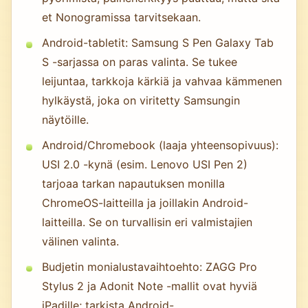
et Nonogramissa tarvitsekaan.
Android-tabletit: Samsung S Pen Galaxy Tab
S -sarjassa on paras valinta. Se tukee
leijuntaa, tarkkoja kärkiä ja vahvaa kämmenen
hylkäystä, joka on viritetty Samsungin
näytöille.
Android/Chromebook (laaja yhteensopivuus):
USI 2.0 -kynä (esim. Lenovo USI Pen 2)
tarjoaa tarkan napautuksen monilla
ChromeOS-laitteilla ja joillakin Android-
laitteilla. Se on turvallisin eri valmistajien
välinen valinta.
Budjetin monialustavaihtoehto: ZAGG Pro
Stylus 2 ja Adonit Note -mallit ovat hyviä
iPadille; tarkista Android-