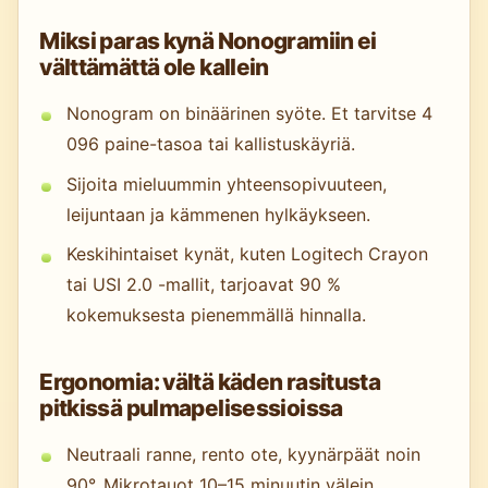
Miksi paras kynä Nonogramiin ei
välttämättä ole kallein
Nonogram on binäärinen syöte. Et tarvitse 4
096 paine-tasoa tai kallistuskäyriä.
Sijoita mieluummin yhteensopivuuteen,
leijuntaan ja kämmenen hylkäykseen.
Keskihintaiset kynät, kuten Logitech Crayon
tai USI 2.0 -mallit, tarjoavat 90 %
kokemuksesta pienemmällä hinnalla.
Ergonomia: vältä käden rasitusta
pitkissä pulmapelisessioissa
Neutraali ranne, rento ote, kyynärpäät noin
90°. Mikrotauot 10–15 minuutin välein.