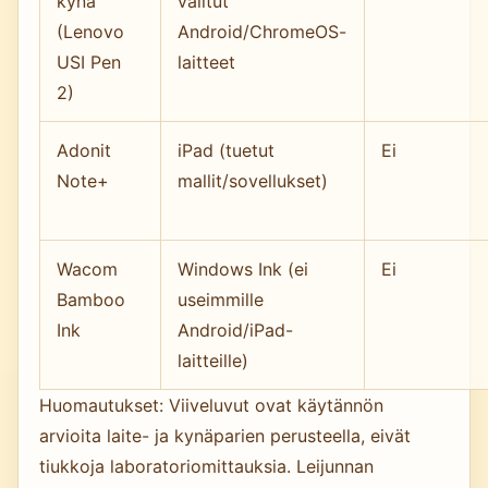
kynä
valitut
(Lenovo
Android/ChromeOS-
USI Pen
laitteet
2)
Adonit
iPad (tuetut
Ei
Note+
mallit/sovellukset)
Wacom
Windows Ink (ei
Ei
Bamboo
useimmille
Ink
Android/iPad-
laitteille)
Huomautukset: Viiveluvut ovat käytännön
arvioita laite- ja kynäparien perusteella, eivät
tiukkoja laboratoriomittauksia. Leijunnan