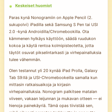
Keskeiset huomiot
Paras kynä Nonogramiin on Apple Pencil (2.
sukupolvi) iPadilla sekä Samsung S Pen tai USI
2.0 -kynä Androidilla/Chromebookilla. Ota
kämmenen hylkäys käyttöön, säädä ruudukon
kokoa ja käytä rentoa kolmipisteotetta, jotta
täytöt osuvat pikselintarkasti ja virhepainalluksia
tulee vähemmän.
Olen testannut yli 20 kynää iPad Prolla, Galaxy
Tab S9:llä ja USI-Chromebookeilla samalla kun
mittasin ratkaisuaikoja ja kirjasin
virhepainalluksia. Nonogram palkitsee matalan
viiveen, vakaan leijunnan ja mukavan otteen — ei
hienoja painekäyriä. Tämä opas tiivistää sen,