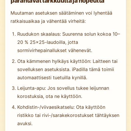
parantavat tarkkuutta ja nopeutta
Muutaman asetuksen säätäminen voi lyhentää
ratkaisuaikaa ja vähentää virheitä:
Ruudukon skaalaus: Suurenna solun kokoa 10–
20 % 25×25-laudoilla, jotta
sormivirhepainallukset vähenevät.
Ota kämmenen hylkäys käyttöön: Laitteen tai
sovelluksen asetuksista. iPadilla tämä toimii
automaattisesti tuetuilla kynillä.
Leijunta-apu: Jos sovellus tukee leijunnan
korostuksia, ota ne käyttöön.
Kohdistin-/viivaesikatselu: Ota käyttöön
ristikko tai rivi-/sarakekorostukset tähtäyksen
avuksi.