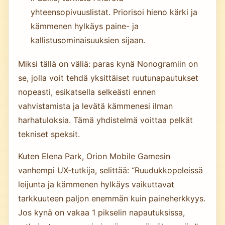
yhteensopivuuslistat. Priorisoi hieno kärki ja
kämmenen hylkäys paine- ja
kallistusominaisuuksien sijaan.
Miksi tällä on väliä: paras kynä Nonogramiin on
se, jolla voit tehdä yksittäiset ruutunapautukset
nopeasti, esikatsella selkeästi ennen
vahvistamista ja levätä kämmenesi ilman
harhatuloksia. Tämä yhdistelmä voittaa pelkät
tekniset speksit.
Kuten Elena Park, Orion Mobile Gamesin
vanhempi UX-tutkija, selittää: “Ruudukkopeleissä
leijunta ja kämmenen hylkäys vaikuttavat
tarkkuuteen paljon enemmän kuin paineherkkyys.
Jos kynä on vakaa 1 pikselin napautuksissa,