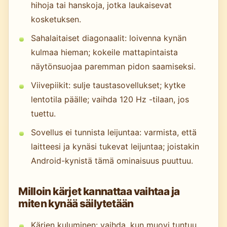
hihoja tai hanskoja, jotka laukaisevat
kosketuksen.
Sahalaitaiset diagonaalit: loivenna kynän
kulmaa hieman; kokeile mattapintaista
näytönsuojaa paremman pidon saamiseksi.
Viivepiikit: sulje taustasovellukset; kytke
lentotila päälle; vaihda 120 Hz -tilaan, jos
tuettu.
Sovellus ei tunnista leijuntaa: varmista, että
laitteesi ja kynäsi tukevat leijuntaa; joistakin
Android-kynistä tämä ominaisuus puuttuu.
Milloin kärjet kannattaa vaihtaa ja
miten kynää säilytetään
Kärjen kuluminen: vaihda, kun muovi tuntuu