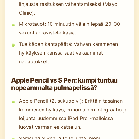
linjausta rasituksen vähentämiseksi (Mayo
Clinic).
Mikrotauot: 10 minuutin välein lepää 20–30
sekuntia; ravistele käsiä.
Tue käden kantapäätä: Vahvan kämmenen
hylkäyksen kanssa saat vakaammat
napautukset.
Apple Pencil vs S Pen: kumpi tuntuu
nopeammalta pulmapelissä?
Apple Pencil (2. sukupolvi): Erittäin tasainen
kämmenen hylkäys, erinomainen integraatio ja
leijunta uudemmissa iPad Pro -malleissa
luovat varman esikatselun.
Samsung S Pen: Aito leijunta, pieni