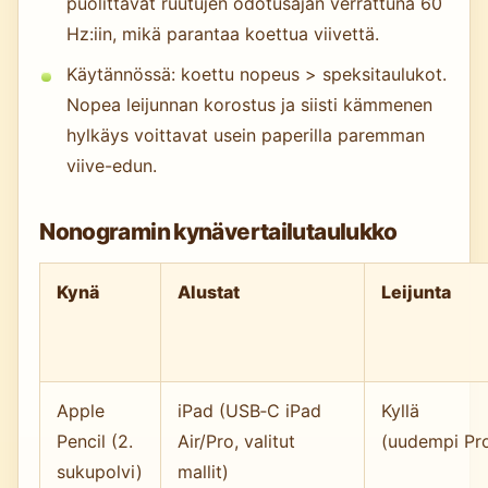
puolittavat ruutujen odotusajan verrattuna 60
Hz:iin, mikä parantaa koettua viivettä.
Käytännössä: koettu nopeus > speksitaulukot.
Nopea leijunnan korostus ja siisti kämmenen
hylkäys voittavat usein paperilla paremman
viive-edun.
Nonogramin kynävertailutaulukko
Kynä
Alustat
Leijunta
Apple
iPad (USB‑C iPad
Kyllä
Pencil (2.
Air/Pro, valitut
(uudempi Pr
sukupolvi)
mallit)