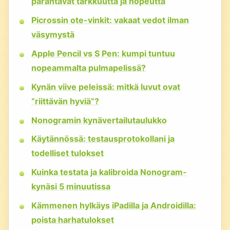
parantavat tarkkuutta ja nopeutta
Picrossin ote-vinkit: vakaat vedot ilman
väsymystä
Apple Pencil vs S Pen: kumpi tuntuu
nopeammalta pulmapelissä?
Kynän viive peleissä: mitkä luvut ovat
“riittävän hyviä”?
Nonogramin kynävertailutaulukko
Käytännössä: testausprotokollani ja
todelliset tulokset
Kuinka testata ja kalibroida Nonogram-
kynäsi 5 minuutissa
Kämmenen hylkäys iPadilla ja Androidilla:
poista harhatulokset