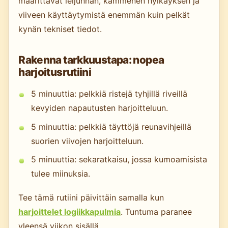
määrittävät leijunnan, kämmenen hylkäyksen ja
viiveen käyttäytymistä enemmän kuin pelkät
kynän tekniset tiedot.
Rakenna tarkkuustapa: nopea
harjoitusrutiini
5 minuuttia: pelkkiä ristejä tyhjillä riveillä
kevyiden napautusten harjoitteluun.
5 minuuttia: pelkkiä täyttöjä reunavihjeillä
suorien viivojen harjoitteluun.
5 minuuttia: sekaratkaisu, jossa kumoamisista
tulee miinuksia.
Tee tämä rutiini päivittäin samalla kun
harjoittelet logiikkapulmia
. Tuntuma paranee
yleensä viikon sisällä.