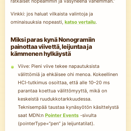
ratkaiset nopeammin ja väsyneenä vähemmän.”
Vinkki: jos haluat vilkaista valintoja ja
ominaisuuksia nopeasti,
katso vertailu
.
Miksi paras kynä Nonogramiin
painottaa viivettä, leijuntaa ja
kämmenen hylkäystä
Viive: Pieni viive tekee napautuksista
välittömiä ja ehkäisee ohi menoa. Kokeellinen
HCI-tutkimus osoittaa, että alle 10–20 ms
parantaa koettua välittömyyttä, mikä on
keskeistä ruudukkotarkkuudessa.
Teknisempää taustaa kynäsyötön käsittelystä
saat MDN:n
Pointer Events
-sivulta
(pointerType=“pen” ja leijuntatilat).