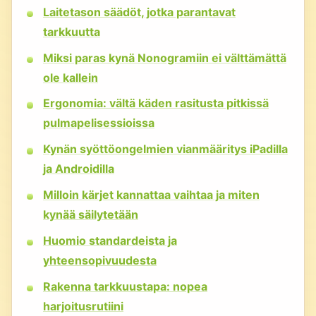
Laitetason säädöt, jotka parantavat
tarkkuutta
Miksi paras kynä Nonogramiin ei välttämättä
ole kallein
Ergonomia: vältä käden rasitusta pitkissä
pulmapelisessioissa
Kynän syöttöongelmien vianmääritys iPadilla
ja Androidilla
Milloin kärjet kannattaa vaihtaa ja miten
kynää säilytetään
Huomio standardeista ja
yhteensopivuudesta
Rakenna tarkkuustapa: nopea
harjoitusrutiini