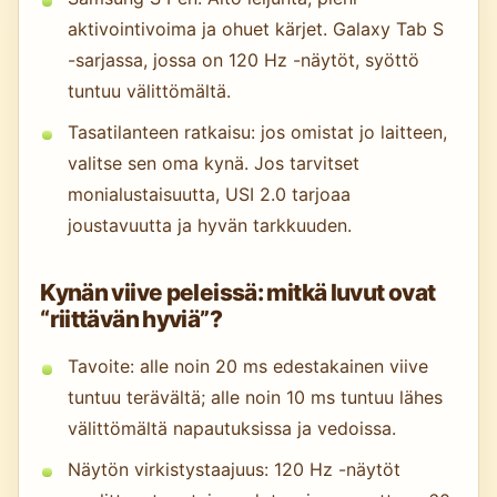
aktivointivoima ja ohuet kärjet. Galaxy Tab S
-sarjassa, jossa on 120 Hz -näytöt, syöttö
tuntuu välittömältä.
Tasatilanteen ratkaisu: jos omistat jo laitteen,
valitse sen oma kynä. Jos tarvitset
monialustaisuutta, USI 2.0 tarjoaa
joustavuutta ja hyvän tarkkuuden.
Kynän viive peleissä: mitkä luvut ovat
“riittävän hyviä”?
Tavoite: alle noin 20 ms edestakainen viive
tuntuu terävältä; alle noin 10 ms tuntuu lähes
välittömältä napautuksissa ja vedoissa.
Näytön virkistystaajuus: 120 Hz -näytöt