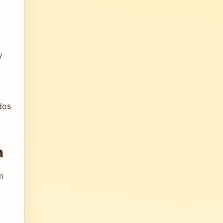
y
dos
n
m