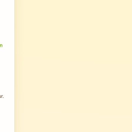
on
r.