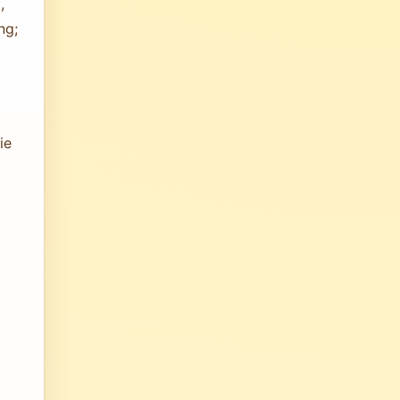
,
ng;
ie