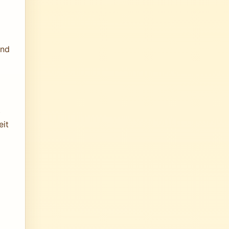
und
t
eit